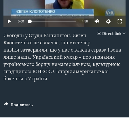
ВІДЕО
СУСПІЛЬСТВО
ТЕЛЕПРОГРАМИ
ЕКОНОМІКА
ENGLISH
ЧАС-TIME
0:00
4:58
ІСТОРІЇ УСПІХУ УКРАЇНЦІВ
БРИФІНГ ГОЛОСУ АМЕРИКИ
Direct link
Сьогодні у Студії Вашингтон. Євген
Learning English
СТУДІЯ ВАШИНГТОН
Клопотенко: це означає, що ми тепер
навіки затвердили, що у нас є власна страва і вона
МИ В СОЦМЕРЕЖАХ
ВІКНО В АМЕРИКУ
лише наша. Український кухар – про визнання
ПРАЙМ-ТАЙМ
українського борщу нематеріальною, культурною
спадщиною ЮНЕСКО. Історія американської
ПОГЛЯД З ВАШИНГТОНА
біженки з України.
Мови
Поділитись