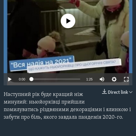
ВІДЕО
СУСПІЛЬСТВО
ТЕЛЕПРОГРАМИ
ЕКОНОМІКА
No media source currently available
ENGLISH
ЧАС-TIME
ІСТОРІЇ УСПІХУ УКРАЇНЦІВ
БРИФІНГ ГОЛОСУ АМЕРИКИ
Learning English
СТУДІЯ ВАШИНГТОН
МИ В СОЦМЕРЕЖАХ
ВІКНО В АМЕРИКУ
ПРАЙМ-ТАЙМ
ПОГЛЯД З ВАШИНГТОНА
0:00
1:25
Мови
Direct link
Наступний рік буде кращий ніж
минулий: ньюйорківці прийшли
помилуватись різдвяними декораціями і ялинкою і
забути про біль, якого завдала пандемія 2020-го.