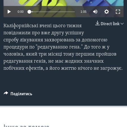
ВІДЕО
СУСПІЛЬСТВО
ТЕЛЕПРОГРАМИ
0:00
1:05
ЕКОНОМІКА
ENGLISH
ЧАС-TIME
Direct link
Каліфорнійські вчені цього тижня
ІСТОРІЇ УСПІХУ УКРАЇНЦІВ
БРИФІНГ ГОЛОСУ АМЕРИКИ
повідомили про вже другу успішну
Learning English
спробу лікування захворювань за допомогою
СТУДІЯ ВАШИНГТОН
процедури по "pедагуванню гена." До того ж у
МИ В СОЦМЕРЕЖАХ
ВІКНО В АМЕРИКУ
чоловіка, який три місяці тому першим пройшов
редагування генів, не має жодних значних
ПРАЙМ-ТАЙМ
побічних ефектів, а його життю нічого не загрожує.
ПОГЛЯД З ВАШИНГТОНА
Мови
Поділитись