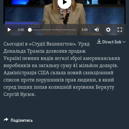
ВІДЕО
No media source currently available
СУСПІЛЬСТВО
ТЕЛЕПРОГРАМИ
ЕКОНОМІКА
ENGLISH
ЧАС-TIME
ІСТОРІЇ УСПІХУ УКРАЇНЦІВ
0:00
5:00
БРИФІНГ ГОЛОСУ АМЕРИКИ
Learning English
СТУДІЯ ВАШИНГТОН
Direct link
Сьогодні в «Студії Вашингтон». Уряд
Дональда Трампа дозволив продаж
МИ В СОЦМЕРЕЖАХ
ВІКНО В АМЕРИКУ
Україні певних видів легкої зброї американських
ПРАЙМ-ТАЙМ
виробників на загальну суму 41 мільйон доларів.
Адміністрація США склала новий санкціонний
ПОГЛЯД З ВАШИНГТОНА
Мови
список проти порушників прав людини, в який
серед інших попав колишній керівник Беркуту
Сергій Кусюк.
Поділитись