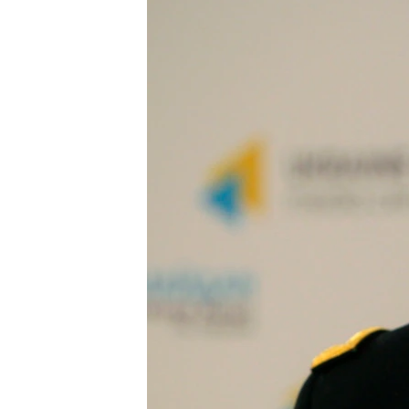
СУСПІЛЬСТВО
ТЕЛЕПРОГРАМИ
ЕКОНОМІКА
ENGLISH
ЧАС-TIME
ІСТОРІЇ УСПІХУ УКРАЇНЦІВ
БРИФІНГ ГОЛОСУ АМЕРИКИ
СТУДІЯ ВАШИНГТОН
ВІКНО В АМЕРИКУ
ПРАЙМ-ТАЙМ
ПОГЛЯД З ВАШИНГТОНА