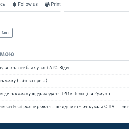
сь
Follow us
Print
Світ
емою
укають загиблих у зоні АТО. Відео
ь межу (світова преса)
водить в оману щодо завдань ПРО в Польщі та Румунії
ивості Росії розширюються швидше ніж очікували США – Пен