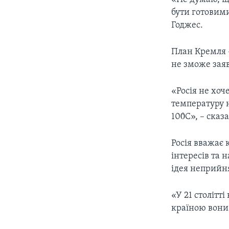
бути готовим
Годжес.
План Кремля –
не зможе заяв
«Росія не хоч
температуру н
100̊С», – ска
Росія вважає
інтересів та
ідея неприйня
«У 21 столітт
країною вони 