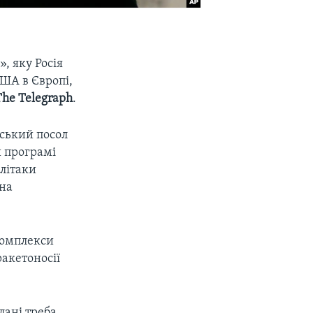
, яку Росія
ША в Європі,
The Telegraph
.
йський посол
й програмі
 літаки
йна
комплекси
ракетоносії
лані треба