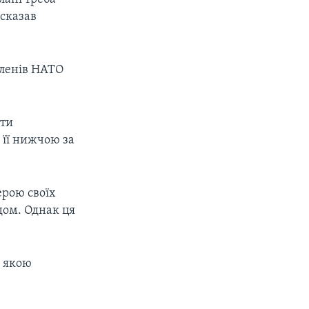
 сказав
-членів НАТО
ати
 її нижчою за
ерою своїх
дом. Однак ця
і якою