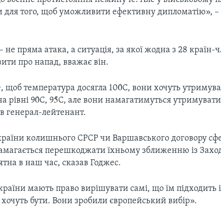
и для того, щоб уможливити ефективну дипломатію», –
 не пряма атака, а ситуація, за якої жодна з 28 країн
ити про напад, вважає він.
е, щоб температура досягла 100̊С, вони хочуть утримув
а рівні 90̊С, 95̊С, але вони намагатимуться утримувати
зав генерал-лейтенант.
 країни колишнього СРСР чи Варшавського договору сф
 намагається перешкоджати їхньому зближенню із Захо
тна в наш час, сказав Годжес.
і країни мають право вирішувати самі, що їм підходить 
хочуть бути. Вони зробили європейський вибір».