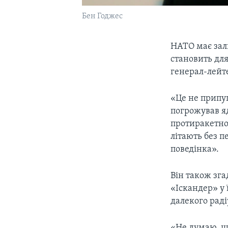
Бен Годжес
НАТО має зал
становить дл
генерал-лейт
«Це не припущ
погрожував яд
протиракетної
літають без п
поведінка».
Він також зга
«Іскандер» у 
далекого радіу
«Не думаю, щ