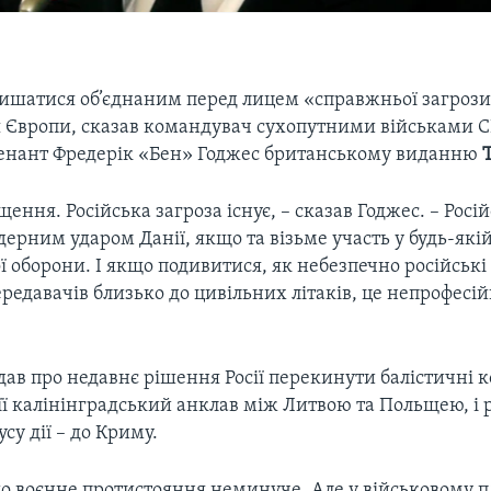
ишатися об’єднаним перед лицем «справжньої загрози»
я Європи, сказав командувач сухопутними військами С
енант Фредерік «Бен» Годжес британському виданню
ення. Російська загроза існує, – сказав Годжес. – Росі
ерним ударом Данії, якщо та візьме участь у будь-які
 оборони. І якщо подивитися, як небезпечно російські
ередавачів близько до цивільних літаків, це непрофесі
дав про недавнє рішення Росії перекинути балістичні 
її калінінградський анклав між Литвою та Польщею, і 
су дії – до Криму.
о воєнне протистояння неминуче. Але у військовому п