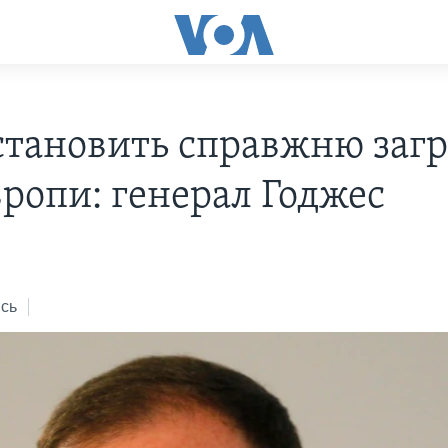
 становить справжню загр
вропи: генерал Годжес
сь