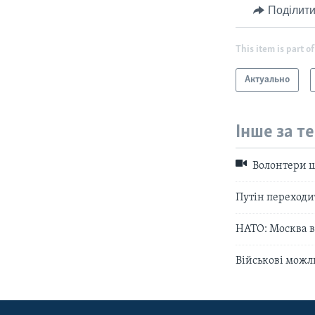
Поділити
This item is part of
Актуально
Інше за т
Волонтери ш
Путін переходит
НАТО: Москва в
Військові можл