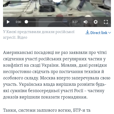
ВІДЕО
СУСПІЛЬСТВО
ТЕЛЕПРОГРАМИ
ЕКОНОМІКА
ENGLISH
ЧАС-TIME
0:00
3:27
ІСТОРІЇ УСПІХУ УКРАЇНЦІВ
БРИФІНГ ГОЛОСУ АМЕРИКИ
У Києві представили докази російської
Learning English
Direct link
СТУДІЯ ВАШИНГТОН
агресії. Відео
МИ В СОЦМЕРЕЖАХ
ВІКНО В АМЕРИКУ
Американські посадовці не раз заявляли про чіткі
ПРАЙМ-ТАЙМ
свідчення участі російських регулярних частин у
ПОГЛЯД З ВАШИНГТОНА
конфлікті на сході України. Мовляв, дані розвідки
Мови
неспростовно свідчать про постачання техніки й
особового складу. Москва вперто заперечувала свою
участь. Українська влада вирішила розвіяти будь-
які сумніви безпосередньої участі Росії – частину
доказів вирішили показати громадянам.
Танки, системи залпового вогню, БТР-и та