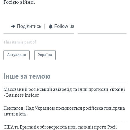
Росією війни.
Поділитись
Follow us
This item is part of
Актуально
Україна
Інше за темою
Масований російський авіарейд та інші прогнози Україні
- Business Insider
Пентагон: Над Україною посилюється російська повітряна
активність
США та Британія обговорюють нові санкції проти Росії