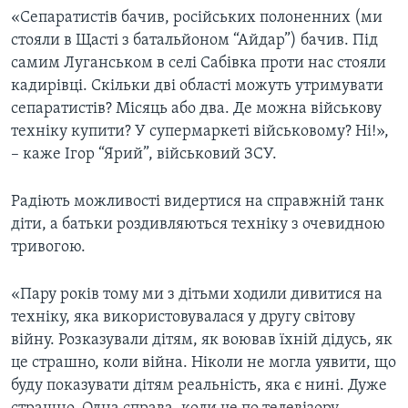
«Сепаратистів бачив, російських полоненних (ми
стояли в Щасті з батальйоном “Айдар”) бачив. Під
самим Луганськом в селі Сабівка проти нас стояли
кадирівці. Скільки дві області можуть утримувати
сепаратистів? Місяць або два. Де можна військову
техніку купити? У супермаркеті військовому? Ні!»,
– каже Ігор “Ярий”, військовий ЗСУ.
Радіють можливості видертися на справжній танк
діти, а батьки роздивляються техніку з очевидною
тривогою.
«Пару років тому ми з дітьми ходили дивитися на
техніку, яка використовувалася у другу світову
війну. Розказували дітям, як воював їхній дідусь, як
це страшно, коли війна. Ніколи не могла уявити, що
буду показувати дітям реальність, яка є нині. Дуже