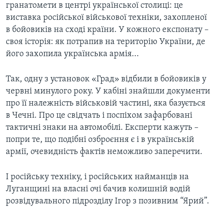
гранатомети в центрі української столиці: це
виставка російської військової техніки, захопленої
в бойовиків на сході країни. У кожного експонату –
своя історія: як потрапив на територію України, де
його захопила українська армія...
Так, одну з установок «Град» відбили в бойовиків у
червні минулого року. У кабіні знайшли документи
про її належність військовій частині, яка базується
в Чечні. Про це свідчать і поспіхом зафарбовані
тактичні знаки на автомобілі. Експерти кажуть –
попри те, що подібні озброєння є і в українській
армії, очевидність фактів неможливо заперечити.
І російську техніку, і російських найманців на
Луганщині на власні очі бачив колишній водій
розвідувального підрозділу Ігор з позивним “Ярий”.