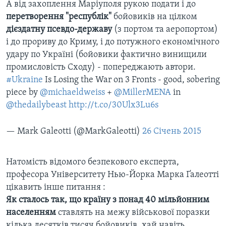
А від захоплення Маріуполя рукою подати і до
перетворення "республік"
бойовиків на цілком
дієздатну псевдо-державу
(з портом та аеропортом)
і до прориву до Криму, і до потужного економічного
удару по Україні (бойовики фактично винищили
промисловість Сходу) - попереджають автори.
#Ukraine
Is Losing the War on 3 Fronts - good, sobering
piece by
@michaeldweiss
+
@MillerMENA
in
@thedailybeast
http://t.co/30Ulx3Lu6s
— Mark Galeotti (@MarkGaleotti)
26 Січень 2015
Натомість відомого безпекового експерта,
професора Університету Нью-Йорка Марка Ґалеотті
цікавить інше питання :
Як сталось так, що країну з понад 40 мільйонним
населенням
ставлять на межу військової поразки
кілька десятків тисяч бойовиків, хай навіть