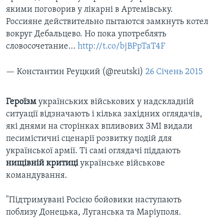
якими поговорив у лікарні в Артемівську.
Россияне действительно пытаются замкнуть котел
вокруг Дебальцево. Но пока употреблять
словосочетание...
http://t.co/bjBPpTaT4F
— Константин Реуцкий (@reutski)
26 Січень 2015
Героїзм
українських військових у надскладній
ситуації відзначають і кілька західних оглядачів,
які днями на сторінках впливових ЗМІ видали
песимістичні сценарії розвитку подій для
української армії. Ті самі оглядачі піддають
нищівній критиці
українське військове
командування.
"Підтримувані Росією бойовики наступають
поблизу Донецька, Луганська та Маріуполя.