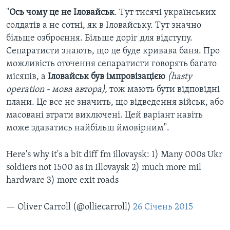
"
Ось чому це не Іловайськ
. Тут тисячі українських
солдатів а не сотні, як в Іловайську. Тут значно
більше озброєння. Більше доріг для відступу.
Сепаратисти знають, що це буде кривава баня. Про
можливість оточення сепаратисти говорять багато
місяців, а
Іловайськ був імпровізацією
(hasty
operation - мова автора),
тож мають бути відповідні
плани. Це все не значить, що відведення військ, або
масовані втрати виключені. Цей варіант навіть
може здаватись найбільш ймовірним".
Here's why it's a bit diff fm illovaysk: 1) Many 000s Ukr
soldiers not 1500 as in Illovaysk 2) much more mil
hardware 3) more exit roads
— Oliver Carroll (@olliecarroll)
26 Січень 2015