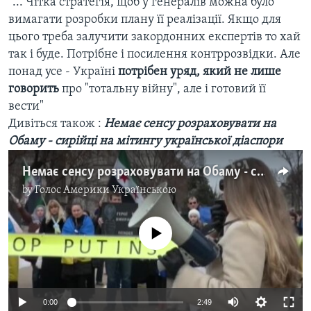
"... Чітка стратегія, щоб у генералів можна було
вимагати розробки плану її реалізації. Якщо для
цього треба залучити закордонних експертів то хай
так і буде. Потрібне і посилення контррозвідки. Але
понад усе - Україні
потрібен уряд, який не лише
говорить
про "тотальну війну", але і готовий її
вести"
Дивіться також :
Немає сенсу розраховувати на
Обаму - сирійці на мітингу української діаспори
Немає сенсу розраховувати на Обаму - сирійці на мітингу української діаспори
by
Голос Америки Українською
No media source currently available
0:00
2:49