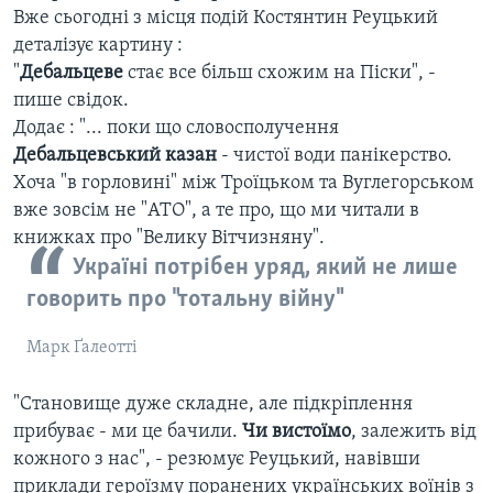
Вже сьогодні з місця подій Костянтин Реуцький
деталізує картину :
"
Дебальцеве
стає все більш схожим на Піски", -
пише свідок.
Додає : "... поки що словосполучення
Дебальцевський казан
- чистої води панікерство.
Хоча "в горловині" між Троїцьком та Вуглегорськом
вже зовсім не "АТО", а те про, що ми читали в
книжках про "Велику Вітчизняну".
Україні потрібен уряд, який не лише
говорить про "тотальну війну"
Марк Ґалеотті
"Становище дуже складне, але підкріплення
прибуває - ми це бачили.
Чи вистоїмо
, залежить від
кожного з нас", - резюмує Реуцький, навівши
приклади героїзму поранених українських воїнів з