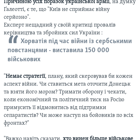
Причиною усіх поразок української армії
, на думку
Ґалеотті, є те, що "Київ не сприймає війну
серйозно".
Експерт нещадний у своїй критиці провалів
керівництва та збройних сил України :
Хорватія під час війни із сербськими
повстанцями - виставила 150 000
військових
"
Немає стратегії
, плану, який скеровував би кожен
аспект війни. Чи ставиться мета оточити Донецьк
та взяти його мором? Тримати оборону і чекати,
коли економічний та політичний тиск на Росію
примусить її відмовитись від підтримки
сепаратистів? Чи може наступ на бойовиків по всіх
фронтах?"
"Важко навіть сказати,
хто винен більше військове