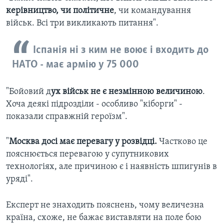
керівництво, чи політичне
, чи командування
військ. Всі три викликають питання".
Іспанія ні з ким не воює і входить до
НАТО - має армію у 75 000
"Бойовий д
ух військ не є незмінною величиною
.
Хоча деякі підрозділи - особливо "кіборги" -
показали справжній героїзм".
"
Москва досі має перевагу у розвідці.
Частково це
пояснюється перевагою у супутникових
технологіях, але причиною є і наявність шпигунів в
уряді".
Експерт не знаходить пояснень, чому величезна
країна, схоже, не бажає виставляти на поле бою