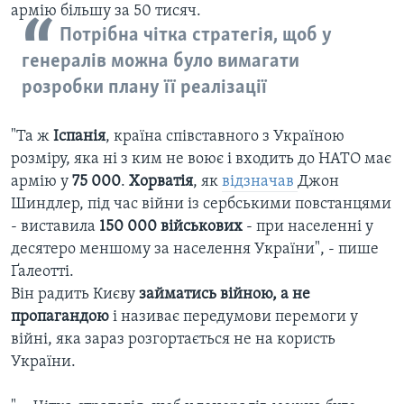
армію більшу за 50 тисяч.
Потрібна чітка стратегія, щоб у
генералів можна було вимагати
розробки плану її реалізації
"Та ж
Іспанія
, країна співставного з Україною
розміру, яка ні з ким не воює і входить до НАТО має
армію у
75 000
.
Хорватія
, як
відзначав
Джон
Шиндлер, під час війни із сербськими повстанцями
- виставила
150 000 військових
- при населенні у
десятеро меншому за населення України", - пише
Ґалеотті.
Він радить Києву
займатись війною, а не
пропагандою
і називає передумови перемоги у
війні, яка зараз розгортається не на користь
України.