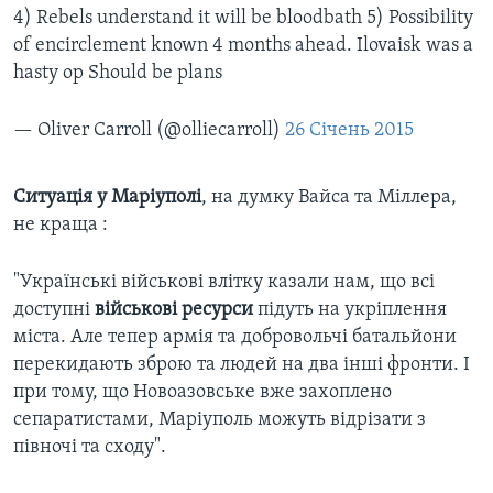
4) Rebels understand it will be bloodbath 5) Possibility
of encirclement known 4 months ahead. Ilovaisk was a
hasty op Should be plans
— Oliver Carroll (@olliecarroll)
26 Січень 2015
Ситуація у Маріуполі
, на думку Вайса та Міллера,
не краща :
"Українські військові влітку казали нам, що всі
доступні
військові ресурси
підуть на укріплення
міста. Але тепер армія та добровольчі батальйони
перекидають зброю та людей на два інші фронти. І
при тому, що Новоазовське вже захоплено
сепаратистами, Маріуполь можуть відрізати з
півночі та сходу".