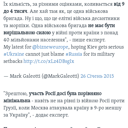
Їх кількість, за різними оцінками, коливається
від 9
до 4 тисяч
. Але хай там як, це одна військова
бригада. Ну і що, що це елітні війська десантники
та морпіхи. Одна військова бригада
не має бути
вирішальною силою
у війні проти країни з понад
40 мільйонами населення", - пише експерт.
My latest for
@bizneweurope
, hoping Kiev gets serious
#Ukraine
cannot just blame
#Russia
for its military
setbacks
http://t.co/xLz4DBsgIx
— Mark Galeotti (@MarkGaleotti)
26 Січень 2015
"Зрештою,
участь Росії досі була порівняно
мінімальна
- навіть не на рівні із війною Росії проти
Грузії, коли Москва атакувала країну в 9-ро меншу
за Україну", - додає експерт.