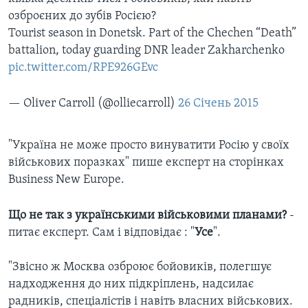
озброєних до зубів Росією?
Tourist season in Donetsk. Part of the Chechen “Death”
battalion, today guarding DNR leader Zakharchenko
pic.twitter.com/RPE926GEvc
— Oliver Carroll (@olliecarroll)
26 Січень 2015
"Україна не може просто винуватити Росію у своїх
військових поразках" пише експерт на сторінках
Business New Europe.
Що не так з українськими військовими планами?
-
питає експерт. Сам і відповідає : "
Усе
".
"Звісно ж Москва озброює бойовиків, полегшує
надходження до них підкріплень, надсилає
радників, спеціалістів і навіть власних військових.