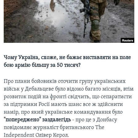
ВІДЕО
СУСПІЛЬСТВО
ТЕЛЕПРОГРАМИ
ЕКОНОМІКА
ENGLISH
ЧАС-TIME
ІСТОРІЇ УСПІХУ УКРАЇНЦІВ
БРИФІНГ ГОЛОСУ АМЕРИКИ
Learning English
СТУДІЯ ВАШИНГТОН
МИ В СОЦМЕРЕЖАХ
ВІКНО В АМЕРИКУ
Чому Україна, схоже, не бажає виставляти на поле
бою армію більшу за 50 тисяч?
ПРАЙМ-ТАЙМ
ПОГЛЯД З ВАШИНГТОНА
Про плани бойовиків оточити групу українських
Мови
військ у Дебальцеве було відомо багато місяців, втім
розвиток подій на фронті свідчить, що сепаратисти
за підтримки Росії мають шанс все ж здійснити
намір, про який українське командування було
"попереджено" заздалегідь
- про це з Донбасу
повідомляє журналіст британського The
Independent Олівер Керол.