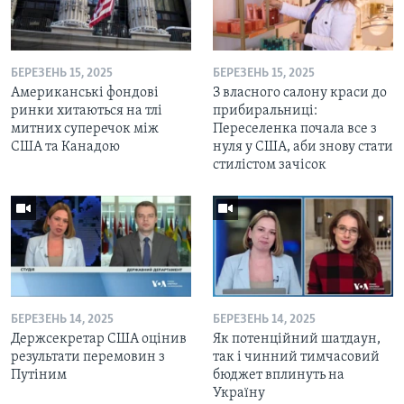
БЕРЕЗЕНЬ 15, 2025
БЕРЕЗЕНЬ 15, 2025
Американські фондові
З власного салону краси до
ринки хитаються на тлі
прибиральниці:
митних суперечок між
Переселенка почала все з
США та Канадою
нуля у США, аби знову стати
стилістом зачісок
БЕРЕЗЕНЬ 14, 2025
БЕРЕЗЕНЬ 14, 2025
Держсекретар США оцінив
Як потенційний шатдаун,
результати перемовин з
так і чинний тимчасовий
Путіним
бюджет вплинуть на
Україну