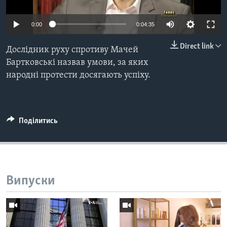
ВІДЕО
СУСПІЛЬСТВО
ТЕЛЕПРОГРАМИ
0:00
0:04:35
ЕКОНОМІКА
ENGLISH
ЧАС-TIME
ІСТОРІЇ УСПІХУ УКРАЇНЦІВ
Direct link
Дослідник руху спротиву Мачей
БРИФІНГ ГОЛОСУ АМЕРИКИ
Бартковські назвав умови, за яких
Learning English
народні протести досягають успіху.
СТУДІЯ ВАШИНГТОН
МИ В СОЦМЕРЕЖАХ
ВІКНО В АМЕРИКУ
ПРАЙМ-ТАЙМ
Поділитись
ПОГЛЯД З ВАШИНГТОНА
Мови
Випуски