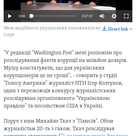
ВІДЕО
СУСПІЛЬСТВО
ТЕЛЕПРОГРАМИ
0:00
0:07:07
ЕКОНОМІКА
ENGLISH
ЧАС-TIME
ІСТОРІЇ УСПІХУ УКРАЇНЦІВ
Меж жадібності українських чиновників не
Direct link
БРИФІНГ ГОЛОСУ АМЕРИКИ
існує
Learning English
СТУДІЯ ВАШИНГТОН
"У редакції "Washington Post" мені розповіли про
МИ В СОЦМЕРЕЖАХ
ВІКНО В АМЕРИКУ
розслідування фактів корупції на мільйон доларів.
ПРАЙМ-ТАЙМ
Мушу констатувати, що для українських
корупціонерів це не гроші", - говорить у студії
ПОГЛЯД З ВАШИНГТОНА
"Голосу Америки" журналіст НТН Ігор Колтунов,
Мови
один з переможців конкурсу журналістських
розслідувань організованого "Українською
правдою" та посольством США в Україні.
Поруч з ним Михайло Ткач з "Плюсів". Обом
журналістам 20-ть з гаком. Ткач розслідував