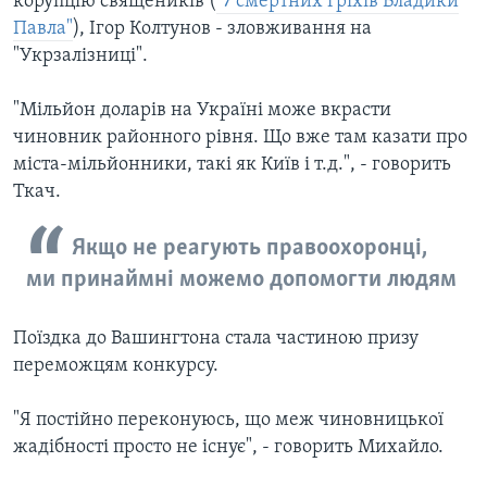
корупцію священиків (
"7 смертних гріхів Владики
Павла"
), Ігор Колтунов - зловживання на
"Укрзалізниці".
"Мільйон доларів на Україні може вкрасти
чиновник районного рівня. Що вже там казати про
міста-мільйонники, такі як Київ і т.д.", - говорить
Ткач.
Якщо не реагують правоохоронці,
ми принаймні можемо допомогти людям
Поїздка до Вашингтона стала частиною призу
переможцям конкурсу.
"Я постійно переконуюсь, що меж чиновницької
жадібності просто не існує", - говорить Михайло.