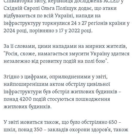
Співавторка звіту, керівниця досліджень ACLED у
Східній Європі Ольга Поліщук додає, що атаки
відбуваються по всій Україні, напади на
інфраструктуру торкнулися 24 з 27 регіонів країни у
2024 році, порівняно з 17 у 2022 році.
За її словами, цими нападами на мирних жителів,
"Росія, схоже, намагається змусити Україну здатися
незалежно від розвитку подій на полі бою".
Згідно з цифрами, оприлюдненими у звіті,
найпоширенішим актом обстрілу цивільної
інфраструктури був обстріл житлових будинків –
понад 4200 подій стосуються пошкодження
житлових будинків.
У звіті мовиться також, що було обстріляно 650 –
шкіл, понад 350 – закладів охорони здоров’я, також