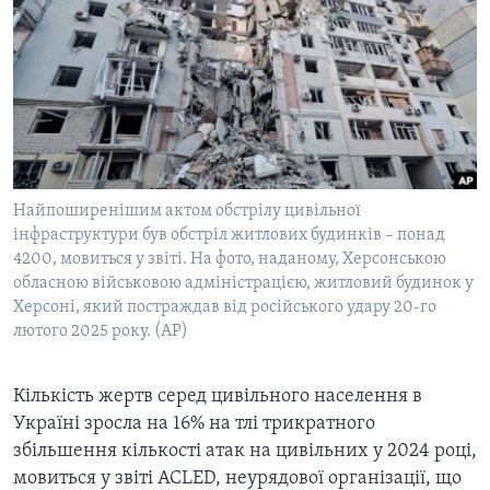
ВІДЕО
СУСПІЛЬСТВО
ТЕЛЕПРОГРАМИ
ЕКОНОМІКА
ENGLISH
ЧАС-TIME
ІСТОРІЇ УСПІХУ УКРАЇНЦІВ
БРИФІНГ ГОЛОСУ АМЕРИКИ
Learning English
СТУДІЯ ВАШИНГТОН
МИ В СОЦМЕРЕЖАХ
ВІКНО В АМЕРИКУ
Найпоширенішим актом обстрілу цивільної
інфраструктури був обстріл житлових будинків – понад
ПРАЙМ-ТАЙМ
4200, мовиться у звіті. На фото, наданому, Херсонською
ПОГЛЯД З ВАШИНГТОНА
обласною військовою адміністрацією, житловий будинок у
Мови
Херсоні, який постраждав від російського удару 20-го
лютого 2025 року. (AP)
Кількість жертв серед цивільного населення в
Україні зросла на 16% на тлі трикратного
збільшення кількості атак на цивільних у 2024 році,
мовиться у звіті ACLED, неурядової організації, що