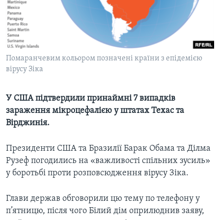
ВІДЕО
СУСПІЛЬСТВО
ТЕЛЕПРОГРАМИ
ЕКОНОМІКА
ENGLISH
ЧАС-TIME
ІСТОРІЇ УСПІХУ УКРАЇНЦІВ
БРИФІНГ ГОЛОСУ АМЕРИКИ
Помаранчевим кольором позначені країни з епідемією
Learning English
вірусу Зіка
СТУДІЯ ВАШИНГТОН
МИ В СОЦМЕРЕЖАХ
ВІКНО В АМЕРИКУ
У США підтвердили принаймні 7 випадків
ПРАЙМ-ТАЙМ
зараження мікроцефалією у штатах Техас та
Вірджинія.
ПОГЛЯД З ВАШИНГТОНА
Мови
Президенти США та Бразилії Барак Обама та Ділма
Рузеф погодились на «важливості спільних зусиль»
у боротьбі проти розповсюдження вірусу Зіка.
Глави держав обговорили цю тему по телефону у
п’ятницю, після чого Білий дім оприлюднив заяву,