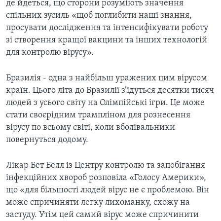
де йдеться, що сторони розуміють значення
спільних зусиль «щоб поглибити наші знання,
просувати дослідження та інтенсифікувати роботу
зі створення кращої вакцини та інших технологій
для контролю вірусу».
Бразилія - одна з найбільш уражених цим вірусом
країн. Цього літа до Бразилії з’їдуться десятки тисяч
людей з усього світу на Олімпійські ігри. Це може
стати своєрідним трампліном для рознесення
вірусу по всьому світі, коли вболівальники
повернуться додому.
Лікар Бет Белл із Центру контролю та запобігання
інфекційних хвороб розповіла «Голосу Америки»,
що «для більшості людей вірус не є проблемою. Він
може спричиняти легку лихоманку, схожу на
застуду. Утім цей самий вірус може спричинити