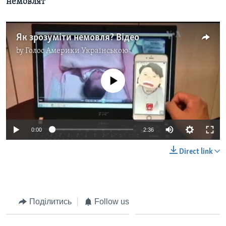
немовлят
Як зрозуміти немовля? Відео
by
Голос Америки Українською
No media source currently available
0:00
2:36
Direct link
Поділитись
Follow us