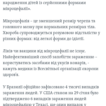
народження дітей із серйозними формами
мікроцефалії».
Мікроцефалія – це зменшений розмір черепа та
головного мозку при нормальних розмірах тіла.
Хвороба супроводжується розумовою відсталістю у
різних формах: від легкої форми до ідіотії.
Ліків чи вакцини від мікроцефалії не існує.
Найефективніший спосіб запобігти зараженню –
користуватись засобами від укусів комарів, -
кажуть медики із Всесвітньої організації охорони
здоров’я.
У Бразилії офіційно зафіксовано 4 тисячі випадків
зараження людей. У США станом на 29 січня було
підтверджено 6 випадків зараження людей
мікроцефалією у Техасі, ще один випадок у