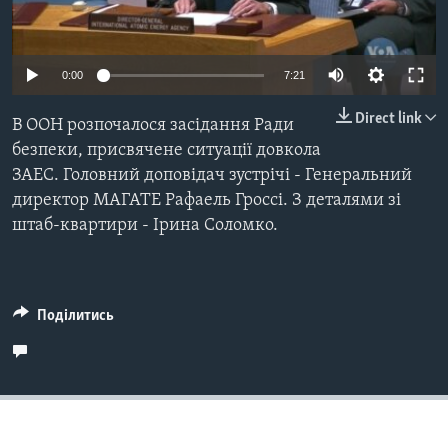
ВІДЕО
СУСПІЛЬСТВО
ТЕЛЕПРОГРАМИ
ЕКОНОМІКА
ENGLISH
ЧАС-TIME
0:00
7:21
ІСТОРІЇ УСПІХУ УКРАЇНЦІВ
БРИФІНГ ГОЛОСУ АМЕРИКИ
Direct link
В ООН розпочалося засідання Ради
Learning English
СТУДІЯ ВАШИНГТОН
безпеки, присвячене ситуації довкола
ЗАЕС. Головний доповідач зустрічі - Генеральний
МИ В СОЦМЕРЕЖАХ
ВІКНО В АМЕРИКУ
директор МАГАТЕ Рафаель Гроссі. З деталями зі
ПРАЙМ-ТАЙМ
штаб-квартири - Ірина Соломко.
ПОГЛЯД З ВАШИНГТОНА
Мови
Поділитись