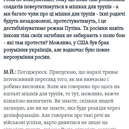
солдатів повертатимуться в мішках для трупів - а
ми багато чули про ці мішки для трупів - їхні родичі
будуть незадоволені, протестуватимуть, і це
дестабілізуватиме режим Путіна. Та росіяни навіть
інколи тіла своїх загиблих не забирають з полю бою
- які там протести? Можливо, у США був брак
розуміння українців, але водночас було повне
нерозуміння росіян.
М.Й.:
Погоджуюся. Припускаю, що наразі триває
інтенсивний перегляд того, як ми вивчаємо і
робимо висновки. Коли ми говоримо про щось на
кшталт мішків для трупів, то тут, можливо, важче
кількісно визначити. Ви знаєте, скільки людей
загинуло, але ви не знаєте, яка буде реакція через
дезінформацію. Але говорячи про такі речі як
військові успіхи, варто дивитися не лише на