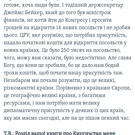
готове, хоча люди були. І тодішній держсекретар
Джеймс Бейкер, який до того був міністром
фінансів, не хотів йти до Конгресу і просити
грошей на відкриття 14 нових посольств і не зробив
цього. ЦРУ, яке розуміло, що потрібна присутність,
надало початкові кошти для відкриття посольств у
нових країнах. Це було 250 тисяч на посольство,
чого, можу вам сказати, було недостатньо. Але слава
Богу, що вони це зробили, бо це дало нам бодай
трохи коштів, щоб почати нашу присутність там.
Незабаром ми почали розуміти, що це великі,
різноманітні країни. Порівняно з країнами Європи,
це географічно великі країни, з багатими
ресурсами, і нам потрібно мати велику
дипломатичну присутність у деяких із цих країн,
яку ми маємо сьогодні, але на це пішов певний час.
Т.В.: Розділ вашої книги про Киргизстан мене