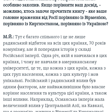
особливо захопив. Якщо порівняти ваш досвід, -
можливо, хтось захоче прочитати книгу - яке ваше
головне враження від Росії порівняно із Вірменією,
порівняно із Киргизстаном, порівняно із Україною?
М.Й.:
Тут є багато спільного і це не лише
радянський відбиток на всіх цих країнах, 70 років
комунізму, але й попередня історія у складі
Російської імперії. Одна річ, якій я навчилася в цих
країнах, і чому не навчали в американському
університеті, це те, що кожна з цих країн, кожна з
цих груп населення, кожна з цих культур і мов
унікальні. Російський і радянський вплив був
одним фактором, але найважливішим було власне
корінне населення та культура цієї країни, а також
інші впливи. Наприклад, Османська імперія мала
величезний вплив у Центральній Азії, на Кавказі,