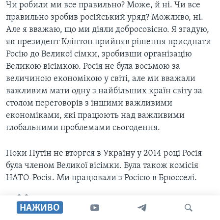
Чи робили ми все правильно? Може, й ні. Чи все
правильно зробив російський уряд? Можливо, ні.
Але я вважаю, що ми діяли добросовісно. Я згадую,
як президент Клінтон прийняв рішення приєднати
Росію до Великої сімки, зробивши організацію
Великою вісімкою. Росія не була восьмою за
величиною економікою у світі, але ми вважали
важливим мати одну з найбільших країн світу за
столом переговорів з іншими важливими
економіками, які працюють над важливими
глобальними проблемами сьогодення.
Поки Путін не вторгся в Україну у 2014 році Росія
була членом Великої вісімки. Була також комісія
НАТО-Росія. Ми працювали з Росією в Брюсселі.
Коли Обама прийшов на посаду
НАЖИВО
президента, у нас було багато питань,