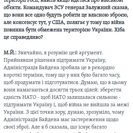
території Росії, навіть якщо йдеться про військові
об’єкти. Командувач ЗСУ генерал Залужний сказав,
що вони все одно будуть робити це власною зброєю,
але консенсус тут, у США, полягає у тому що війна
повинна бути обмежена територією України. Хіба
це справедливо?
М.Й.:
Звичайно, я розумію цей аргумент.
Прийнявши рішення підтримати Україну,
Адміністрація Байдена зробила це в рекордно
короткі терміни, тому що у них було багато часу,
щоб продумати і підготуватися. Думаю, що в цьому
вони намагаються досягти трьох цілей: зберегти
єдність НАТО - щоб НАТО залишалася сильною -
підтримати Україну і, щоб війна не вийшла за межі
України. З цієї точки зору, думаю, зрозуміло, чому
Адміністрація Байдена має застереження щодо
своєї зброї. Але я б сказала, що існує багато