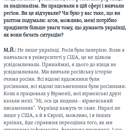
за націоналізм. Ви працювали в цій сфері і вивчали
регіон. Ви це відчували? Чи було у вас таке, що ви
раптом подумали: агов, можливо, мені потрібно
приділити більше уваги тому, що думають українці,
як вони бачать ситуацію?
М.Й.:
Не лише українці. Росія була імперією. Коли я
навчалася в університеті у США, це не цілком
усвідомлювали. Принаймні, я цього до кінця не
усвідомлювала. Ми вивчали російську історію
очима росіян. Всі відомі художники були
росіянами, всі відомі письменники були росіянами.
Коли я працювала у Вірменії, мої вірменські друзі
казали мені: "Ні, ось ця людина - вірменський
письменник". Українці кажуть те саме. Наразі не
лише у США, а й в Європі, можливо, і в інших
країнах, йде справжня переоцінка того, як ми