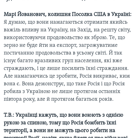
Марі Йованович, колишня Посолка США в Україні:
Я думаю, що вони намагаються отримати якийсь
важіль впливу на Україну, на Захід, на решту світу,
використовуючи продовольство як зброю. Те, що
зерно не буде йти на експорт, загрожуватиме
постачанню продовольства в усьому світі. Й так
існує багато вразливих груп населення, які вже
страждають, і це лише посилить їхні страждання.
Але намагаючись це зробити, Росія викриває, ким
вона є. Вона демонструє, що таке Росія і що Росія
робила з Україною не лише протягом останніх
півтора року, але й протягом багатьох років.
Т.В.: Українці кажуть, що вони воюють з однією
рукою за спиною, тому що Росія бомбить їхні
території, а вони не можуть цього робити на