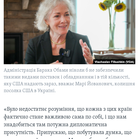
ВІДЕО
СУСПІЛЬСТВО
ТЕЛЕПРОГРАМИ
ЕКОНОМІКА
ENGLISH
ЧАС-TIME
ІСТОРІЇ УСПІХУ УКРАЇНЦІВ
БРИФІНГ ГОЛОСУ АМЕРИКИ
Learning English
СТУДІЯ ВАШИНГТОН
МИ В СОЦМЕРЕЖАХ
ВІКНО В АМЕРИКУ
ПРАЙМ-ТАЙМ
Адміністрація Барака Обами ніколи б не забезпечили
такими видами поставок і обладнанням і в тій кількості,
ПОГЛЯД З ВАШИНГТОНА
яку США надають зараз, вважає Марі Йованович, колишня
Мови
посолка США в Україні.
«Було недостатнє розуміння, що кожна з цих країн
фактично стане важливою сама по собі, і що нам
знадобиться там потужна дипломатична
присутність. Припускаю, що побутувала думка, що