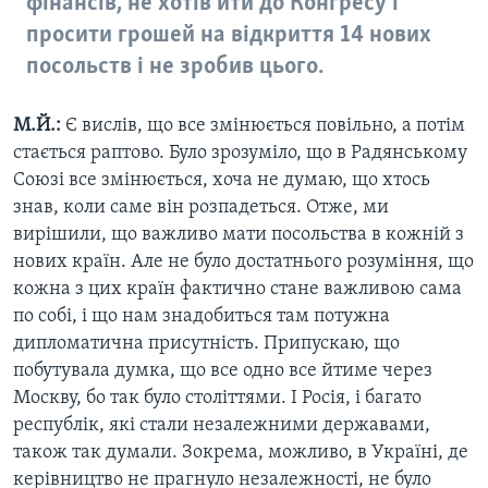
фінансів, не хотів йти до Конгресу і
просити грошей на відкриття 14 нових
посольств і не зробив цього.
М.Й.:
Є вислів, що все змінюється повільно, а потім
стається раптово. Було зрозуміло, що в Радянському
Союзі все змінюється, хоча не думаю, що хтось
знав, коли саме він розпадеться. Отже, ми
вирішили, що важливо мати посольства в кожній з
нових країн. Але не було достатнього розуміння, що
кожна з цих країн фактично стане важливою сама
по собі, і що нам знадобиться там потужна
дипломатична присутність. Припускаю, що
побутувала думка, що все одно все йтиме через
Москву, бо так було століттями. І Росія, і багато
республік, які стали незалежними державами,
також так думали. Зокрема, можливо, в Україні, де
керівництво не прагнуло незалежності, не було