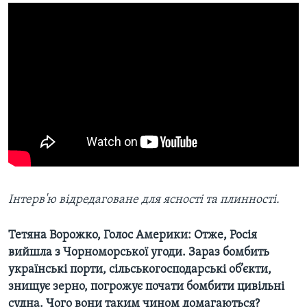
Інтерв'ю відредаговане для ясності та плинності.
Тетяна Ворожко, Голос Америки:
Отже, Росія
вийшла з Чорноморської угоди. Зараз бомбить
українські порти, сільськогосподарські об’єкти,
знищує зерно, погрожує почати бомбити цивільні
судна. Чого вони таким чином домагаються?