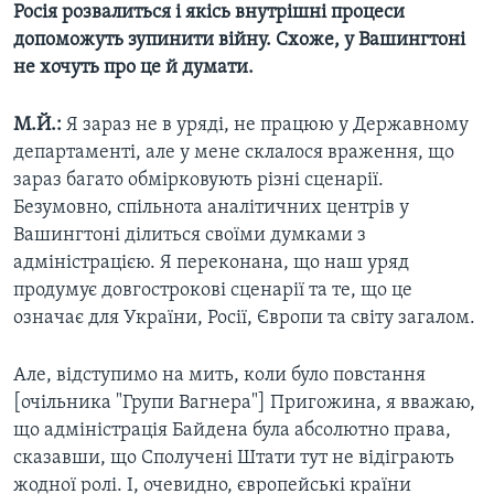
Росія розвалиться і якісь внутрішні процеси
допоможуть зупинити війну. Схоже, у Вашингтоні
не хочуть про це й думати.
М.Й.:
Я зараз не в уряді, не працюю у Державному
департаменті, але у мене склалося враження, що
зараз багато обмірковують різні сценарії.
Безумовно, спільнота аналітичних центрів у
Вашингтоні ділиться своїми думками з
адміністрацією. Я переконана, що наш уряд
продумує довгострокові сценарії та те, що це
означає для України, Росії, Європи та світу загалом.
Але, відступимо на мить, коли було повстання
[очільника "Групи Вагнера"] Пригожина, я вважаю,
що адміністрація Байдена була абсолютно права,
сказавши, що Сполучені Штати тут не відіграють
жодної ролі. І, очевидно, європейські країни