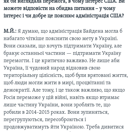
як би виглядала перемога, в чому інтерес США. Ви
можете відповісти на обидва питання – у чому
інтерес і чи добре це пояснює адміністрація США?
М.Й.:
Я думаю, що адміністрація Байдена могла б
набагато чіткіше пояснити свою мету в Україні.
Вони сказали, що хочуть підтримати Україну, але
бракує останньої частини — підтримати Україну
перемогти. І це критично важливо. Не лише аби
Україна, її чудовий народ відновив свою
територіальну цілісність, щоб були врятовані життя,
щоб люди могли жити в мирі, процвітанні та
демократії. Але тому, і це також важливо, що якщо
Росія переможе у цій війні, навіть якщо втримає
лише частину України, вони зроблять те, що
робили в 2014-2015 роках. Вони зупиняться,
перегрупуються, переозброються і
продовжуватимуть йти Україною. Треба дивитися