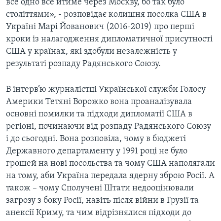
все одно все йтиме через Москву, бо так було
століттями», - розповідає колишня посолка США в
Україні Марі Йованович (2016-2019) про перші
кроки із налагодження дипломатичної присутності
США у країнах, які здобули незалежність у
результаті розпаду Радянського Союзу.
В інтерв’ю журналістці Української служби Голосу
Америки Тетяні Ворожко вона проаналізувала
основні помилки та підходи дипломатії США в
регіоні, починаючи від розпаду Радянського Союзу
і до сьогодні. Вона розповіла, чому в бюджеті
Державного департаменту у 1991 році не було
грошей на нові посольства та чому США наполягали
на тому, аби Україна передала ядерну зброю Росії. А
також – чому Сполучені Штати недооцінювали
загрозу з боку Росії, навіть після війни в Грузії та
анексії Криму, та чим відрізнялися підходи до