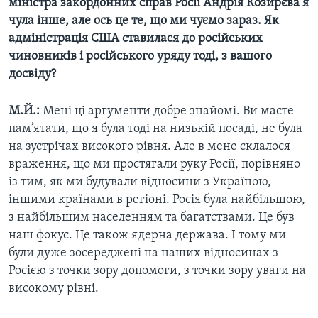
міністра закордонних справ Росії Андрія Козирєва я
чула інше, але ось це те, що ми чуємо зараз. Як
адміністрація США ставилася до російських
чиновників і російського уряду тоді, з вашого
досвіду?
М.Й.:
Мені ці аргументи добре знайомі. Ви маєте
пам’ятати, що я була тоді на низькій посаді, не була
на зустрічах високого рівня. Але в мене склалося
враження, що ми простягали руку Росії, порівняно
із тим, як ми будували відносини з Україною,
іншими країнами в регіоні. Росія була найбільшою,
з найбільшим населенням та багатствами. Це був
наш фокус. Це також ядерна держава. І тому ми
були дуже зосереджені на наших відносинах з
Росією з точки зору допомоги, з точки зору уваги на
високому рівні.