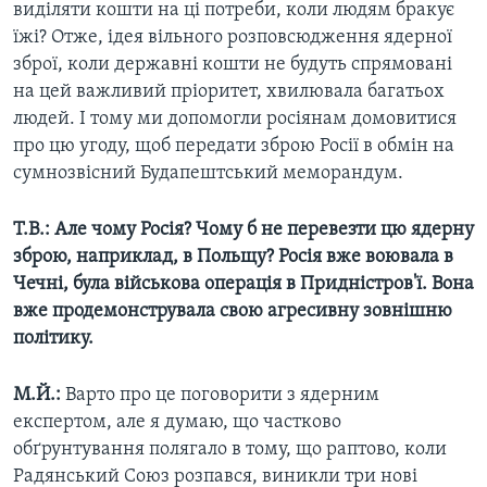
виділяти кошти на ці потреби, коли людям бракує
їжі? Отже, ідея вільного розповсюдження ядерної
зброї, коли державні кошти не будуть спрямовані
на цей важливий пріоритет, хвилювала багатьох
людей. І тому ми допомогли росіянам домовитися
про цю угоду, щоб передати зброю Росії в обмін на
сумнозвісний Будапештський меморандум.
Т.В.: Але чому Росія? Чому б не перевезти цю ядерну
зброю, наприклад, в Польщу? Росія вже воювала в
Чечні, була військова операція в Придністров'ї. Вона
вже продемонструвала свою агресивну зовнішню
політику.
М.Й.:
Варто про це поговорити з ядерним
експертом, але я думаю, що частково
обґрунтування полягало в тому, що раптово, коли
Радянський Союз розпався, виникли три нові