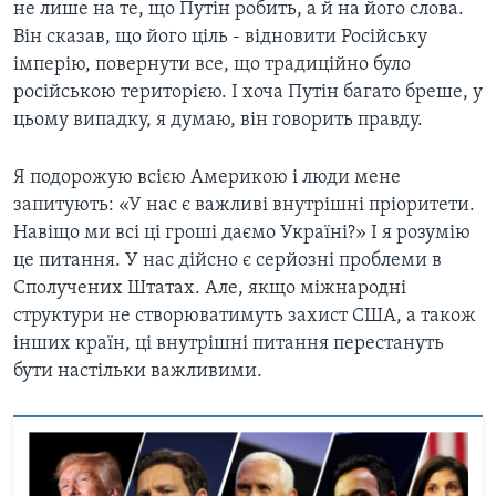
не лише на те, що Путін робить, а й на його слова.
Він сказав, що його ціль - відновити Російську
імперію, повернути все, що традиційно було
російською територією. І хоча Путін багато бреше, у
цьому випадку, я думаю, він говорить правду.
Я подорожую всією Америкою і люди мене
запитують: «У нас є важливі внутрішні пріоритети.
Навіщо ми всі ці гроші даємо Україні?» І я розумію
це питання. У нас дійсно є серйозні проблеми в
Сполучених Штатах. Але, якщо міжнародні
структури не створюватимуть захист США, а також
інших країн, ці внутрішні питання перестануть
бути настільки важливими.