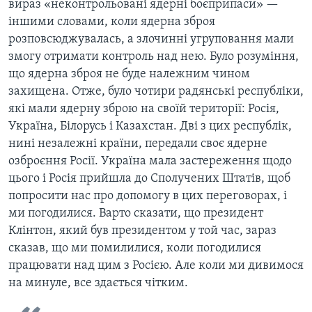
вираз «неконтрольовані ядерні боєприпаси» —
іншими словами, коли ядерна зброя
розповсюджувалась, а злочинні угруповання мали
змогу отримати контроль над нею. Було розуміння,
що ядерна зброя не буде належним чином
захищена. Отже, було чотири радянські республіки,
які мали ядерну зброю на своїй території: Росія,
Україна, Білорусь і Казахстан. Дві з цих республік,
нині незалежні країни, передали своє ядерне
озброєння Росії. Україна мала застереження щодо
цього і Росія прийшла до Сполучених Штатів, щоб
попросити нас про допомогу в цих переговорах, і
ми погодилися. Варто сказати, що президент
Клінтон, який був президентом у той час, зараз
сказав, що ми помилилися, коли погодилися
працювати над цим з Росією. Але коли ми дивимося
на минуле, все здається чітким.