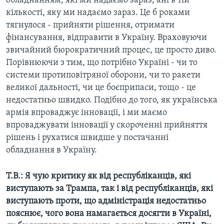
обладнанням, які ми надаємо зараз, ані в тій
кількості, яку ми надаємо зараз. Це б роками
тягнулося - прийняти рішення, отримати
фінансування, відправити в Україну. Враховуючи
звичайний бюрократичний процес, це просто диво.
Порівнюючи з тим, що потрібно Україні - чи то
системи протиповітряної оборони, чи то ракети
великої дальності, чи це боєприпаси, тощо - це
недостатньо швидко. Подібно до того, як українська
армія впроваджує інновації, і ми маємо
впроваджувати інновації у скороченні прийняття
рішень і рухатися швидше у постачанні
обладнання в Україну.
Т.В.: Я чую критику як від республіканців, які
виступають за Трампа, так і від республіканців, які
виступають проти, що адміністрація недостатньо
пояснює, чого вона намагається досягти в Україні,