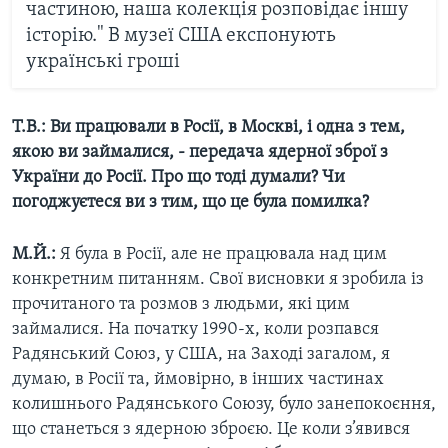
частиною, наша колекція розповідає іншу
історію." В музеї США експонують
українські гроші
Т.В.:
Ви працювали в Росії, в Москві, і одна з тем,
якою ви займалися, - передача ядерної зброї з
України до Росії. Про що тоді думали? Чи
погоджуєтеся ви з тим, що це була помилка?
М.Й.:
Я була в Росії, але не працювала над цим
конкретним питанням. Свої висновки я зробила із
прочитаного та розмов з людьми, які цим
займалися. На початку 1990-х, коли розпався
Радянський Союз, у США, на Заході загалом, я
думаю, в Росії та, ймовірно, в інших частинах
колишнього Радянського Союзу, було занепокоєння,
що станеться з ядерною зброєю. Це коли з’явився