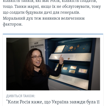
кількість танків, які має Росія, кількість солдатів,
тощо. Танки марні, якщо їх не обслуговувати, тому
що солдати будували дачі для генералів.
Моральний дух теж виявився величезним
фактором.
ДИВІТЬСЯ ТАКОЖ:
"Коли Росія каже, що Україна завжди була її