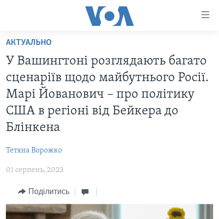
Спеціальні
потреби
Перейти
АКТУАЛЬНО
до
ГОЛОВНА
У Вашингтоні розглядають багато
матеріалу
АКТУАЛЬНО
Перейти
сценаріїв щодо майбутнього Росії.
АНАЛІТИКА
до
СВІТ
Марі Йованович – про політику
меню
ПОЛІТИКА В США
США
США в регіоні від Бейкера до
сторінки
АДМІНІСТРАЦІЯ ПРЕЗИДЕНТА ТРАМПА: ПЕРШІ 100
УКРАЇНА
Перейти
Блінкена
ДНІВ
до
ВІЙНА - ЦЕ ОСОБИСТЕ
Пошуку
УКРАЇНЦІ В АМЕРИЦІ
Тетяна Ворожко
УКРАЇНЦІ У СВІТІ
УКРАЇНА
01 серпень, 2023
НАУКА
ІНТЕРВ'Ю
Поділитись
ЗДОРОВ'Я
БОРОТЬБА З ДЕЗІНФОРМАЦІЄЮ
КУЛЬТУРА