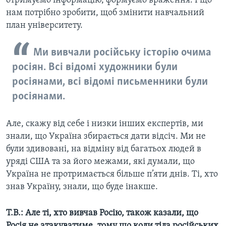
отримуємо інформацію, формуємо враження. І що
нам потрібно зробити, щоб змінити навчальний
план університету.
Ми вивчали російську історію очима
росіян. Всі відомі художники були
росіянами, всі відомі письменники були
росіянами.
Але, скажу від себе і низки інших експертів, ми
знали, що Україна збирається дати відсіч. Ми не
були здивовані, на відміну від багатьох людей в
уряді США та за його межами, які думали, що
Україна не протримається більше п’яти днів. Ті, хто
знав Україну, знали, що буде інакше.
Т.В.: Але ті, хто вивчав Росію, також казали, що
Росія не атакуватиме, тому що коли тіла російських