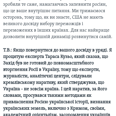
зробили те саме, намагаючись запевнити росіян,
що це ваше внутрішнє питання. Ми тримаємося
осторонь, тому що, як ви знаєте, США не мають
великого досвіду вибору переможців і
переможених в інших країнах. Для нас найкраще
дозволити внутрішній динаміці розвинутися самій.
Т.В.:
Якщо повернутися до вашого досвіду в уряді. Я
процитую експерта Тараса Кузьо, який сказав, що
Захід був не готовий до повномасштабного
вторгнення Росії в Україну, тому що експерти,
журналісти, аналітичні центри, слідували
кремлівському наративу, який стверджував, що
Україна - не зовсім країна. І цей наратив, за його
словами, просувався такими методами як
привласнення Росією української історії, визнання
українських земель, включно з Кримом, своїми,
академічний орієнталізм, засоромлення українців