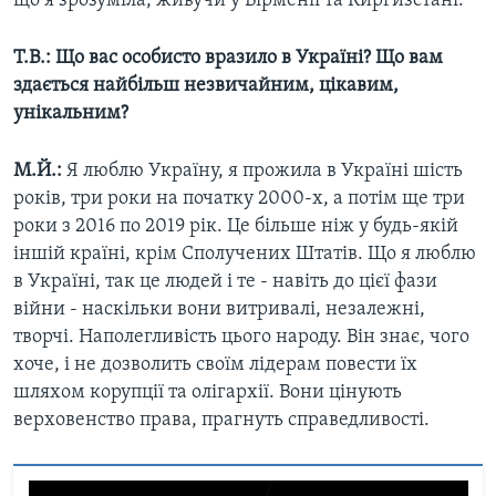
що я зрозуміла, живучи у Вірменії та Киргизстані.
Т.В.: Що вас особисто вразило в Україні? Що вам
здається найбільш незвичайним, цікавим,
унікальним?
М.Й.:
Я люблю Україну, я прожила в Україні шість
років, три роки на початку 2000-х, а потім ще три
роки з 2016 по 2019 рік. Це більше ніж у будь-якій
іншій країні, крім Сполучених Штатів. Що я люблю
в Україні, так це людей і те - навіть до цієї фази
війни - наскільки вони витривалі, незалежні,
творчі. Наполегливість цього народу. Він знає, чого
хоче, і не дозволить своїм лідерам повести їх
шляхом корупції та олігархії. Вони цінують
верховенство права, прагнуть справедливості.