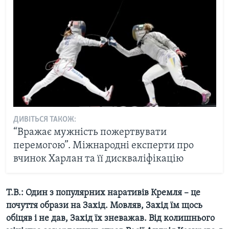
ДИВІТЬСЯ ТАКОЖ:
“Вражає мужність пожертвувати
перемогою”. Міжнародні експерти про
вчинок Харлан та її дискваліфікацію
Т.В.: Один з популярних наративів Кремля – це
почуття образи на Захід. Мовляв, Захід їм щось
обіцяв і не дав, Захід їх зневажав. Від колишнього