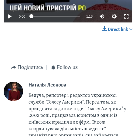
0:00
1:18
Direct link
Поділитись
Follow us
Наталія Леонова
Ведуча, репортер і редактор української
служби "Голосу Америки". Перед тим, як
приєднатися до команди "Голосу Америки" у
2003 році, працювала юристом в одній із
київських юридичних фірм. Також
координувала діяльність шведської
гуманітарної організації, яка займається