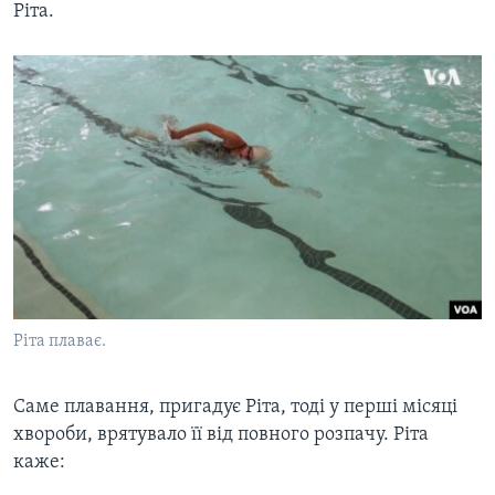
Ріта.​
Ріта плаває.
Саме плавання, пригадує Ріта, тоді у перші місяці
хвороби, врятувало її від повного розпачу. Ріта
каже: