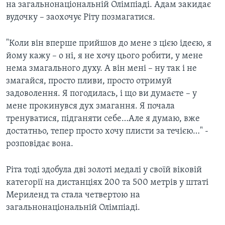
на загальнонаціональній Олімпіаді. Адам закидає
вудочку – заохочує Ріту позмагатися.
"Коли він вперше прийшов до мене з цією ідеєю, я
йому кажу – о ні, я не хочу цього робити, у мене
нема змагального духу. А він мені – ну так і не
змагайся, просто пливи, просто отримуй
задоволення. Я погодилась, і що ви думаєте – у
мене прокинувся дух змагання. Я почала
тренуватися, підганяти себе…Але я думаю, вже
достатньо, тепер просто хочу плисти за течією…" -
розповідає вона.
Ріта тоді здобула дві золоті медалі у своїй віковій
категорії на дистанціях 200 та 500 метрів у штаті
Мериленд та стала четвертою на
загальнонаціональній Олімпіаді.