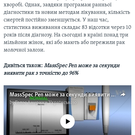
хворобі. Однак, завдяки програмам ранньої
діагностики та новим методам лікування, кількість
смертей постійно зменшується. У наш час,
статистика виживання складає 83 відсотки через 10
років після діагнозу. На сьогодні в країні понад три
мільйони жінок, які або мають або пережили рак
молочної залози.
Дивіться також:
MassSpec Pen може за секунди
виявити рак з точністю до 96%
MassSpec Pen може за секунди виявити рак з точністю до 96%. Відео
by
Голос Америки Українською
No media source currently available