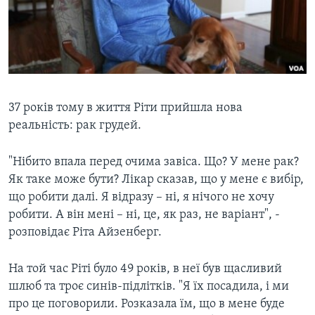
ВІДЕО
СУСПІЛЬСТВО
ТЕЛЕПРОГРАМИ
ЕКОНОМІКА
ENGLISH
ЧАС-TIME
ІСТОРІЇ УСПІХУ УКРАЇНЦІВ
БРИФІНГ ГОЛОСУ АМЕРИКИ
Learning English
СТУДІЯ ВАШИНГТОН
37 років тому в життя Ріти прийшла нова
реальність: рак грудей.
МИ В СОЦМЕРЕЖАХ
ВІКНО В АМЕРИКУ
ПРАЙМ-ТАЙМ
"Нібито впала перед очима завіса. Що? У мене рак?
Як таке може бути? Лікар сказав, що у мене є вибір,
ПОГЛЯД З ВАШИНГТОНА
Мови
що робити далі. Я відразу – ні, я нічого не хочу
робити. А він мені – ні, це, як раз, не варіант", -
розповідає Ріта Айзенберг.
На той час Ріті було 49 років, в неї був щасливий
шлюб та троє синів-підлітків. ​"Я їх посадила, і ми
про це поговорили. Розказала їм, що в мене буде