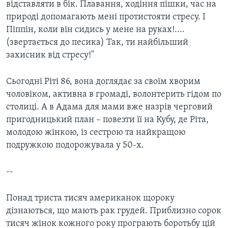
відставляти в бік. Плавання, ходіння пішки, час на
природі допомагають мені протистояти стресу. І
Піппін, коли він сидись у мене на руках!....
(звертається до песика) Так, ти найбільший
захисник від стресу!"
Сьогодні Ріті 86, вона доглядає за своїм хворим
чоловіком, активна в громаді, волонтерить гідом по
столиці. А в Адама для мами вже назрів черговий
пригодницький план – повезти її на Кубу, де Ріта,
молодою жінкою, із сестрою та найкращою
подружкою подорожувала у 50-х.
--
Понад триста тисяч американок щороку
дізнаються, що мають рак грудей. Приблизно сорок
тисяч жінок кожного року програють боротьбу цій