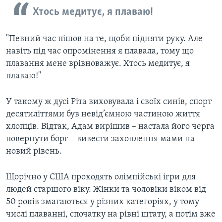
Хтось медитує, я плаваю!
"Певний час пішов на те, щоби підняти руку. Але
навіть під час опромінення я плавала, тому що
плавання мене врівноважує. Хтось медитує, я
плаваю!"
У такому ж дусі Ріта виховувала і своїх синів, спорт
десятиліттями був невід’ємною частиною життя
хлопців. Відтак, Адам вирішив – настала його черга
повернути борг – вивести захоплення мами на
новий рівень.
Щорічно у США проходять олімпійські ігри для
людей старшого віку. Жінки та чоловіки віком від
50 років змагаються у різних категоріях, у тому
числі плаванні, спочатку на рівні штату, а потім вже