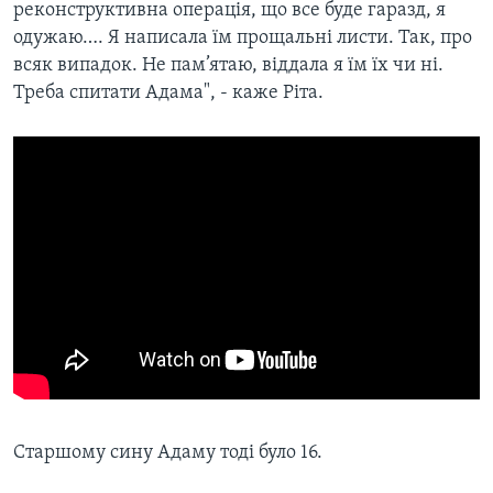
реконструктивна операція, що все буде гаразд, я
одужаю…. Я написала їм прощальні листи. Так, про
всяк випадок. Не пам’ятаю, віддала я їм їх чи ні.
Треба спитати Адама", - каже Ріта.
Старшому сину Адаму тоді було 16.