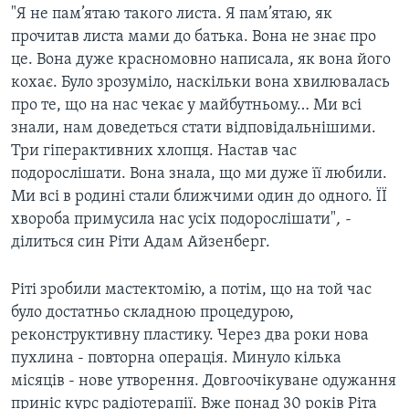
"Я не пам’ятаю такого листа. Я пам’ятаю, як
прочитав листа мами до батька. Вона не знає про
це. Вона дуже красномовно написала, як вона його
кохає. Було зрозуміло, наскільки вона хвилювалась
про те, що на нас чекає у майбутньому… Ми всі
знали, нам доведеться стати відповідальнішими.
Три гіперактивних хлопця. Настав час
подорослішати. Вона знала, що ми дуже її любили.
Ми всі в родині стали ближчими один до одного. ЇЇ
хвороба примусила нас усіх подорослішати"
, -
ділиться син Ріти
Адам Айзенберг​.
​Ріті зробили мастектомію, а потім, що на той час
було достатньо складною процедурою,
реконструктивну пластику. Через два роки нова
пухлина - повторна операція. Минуло кілька
місяців - нове утворення. Довгоочікуване одужання
приніс курс радіотерапії. Вже понад 30 років Ріта