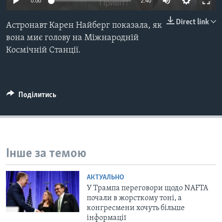
ВІДЕО
0:00
2:40
СУСПІЛЬСТВО
ТЕЛЕПРОГРАМИ
Direct link
Астронавт Карен Найберг показала, як
ЕКОНОМІКА
ENGLISH
ЧАС-TIME
вона миє голову на Міжнародній
ІСТОРІЇ УСПІХУ УКРАЇНЦІВ
Космічній Станції.
БРИФІНГ ГОЛОСУ АМЕРИКИ
Learning English
СТУДІЯ ВАШИНГТОН
МИ В СОЦМЕРЕЖАХ
ВІКНО В АМЕРИКУ
Поділитись
ПРАЙМ-ТАЙМ
ПОГЛЯД З ВАШИНГТОНА
Мови
Інше за темою
АКТУАЛЬНО
У Трампа переговори щодо NAFTA
почали в жорсткому тоні, а
конгресмени хочуть більше
інформації