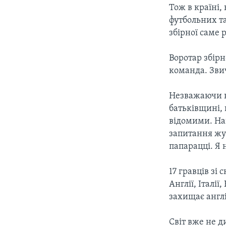
Тож в країні,
футбольних та
збірної саме 
Воротар збірн
команда. Звич
Незважаючи на
батьківщині, 
відомими. Нав
запитання жур
папарацці. Я 
17 гравців зі
Англії, Італі
захищає англ
Світ вже не д