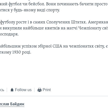
ий футбол чи бейсбол. Вони починають бачити просто 
тися у будь-якому виді спорту.
 футболу росте і в самих Сполучених Штатах. Американ
 викупили найбільше квитків на матчі Чемпіонату сві
господаря.
айбільшим успіхом збірної США на чемпіонатах світу, є 
екому 1930 році.
сь
Follow us
Print
еслав Байдюк