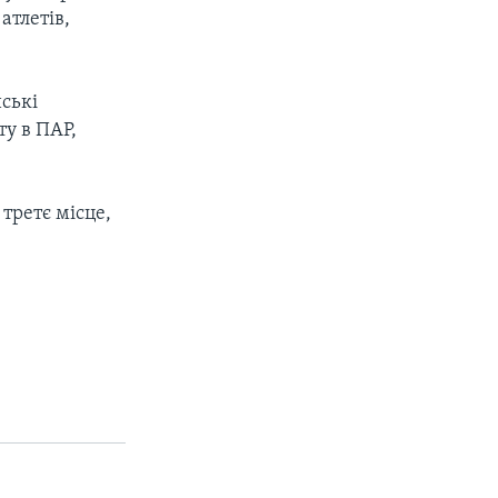
атлетів,
ські
ту в ПАР,
третє місце,