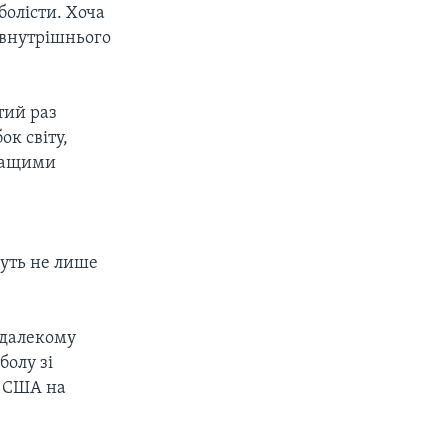
олісти. Хоча
 внутрішнього
тий раз
ок світу,
кращими
жуть не лише
 далекому
болу зі
ї США на