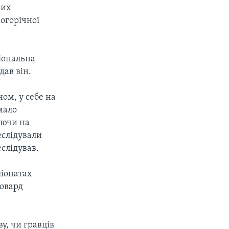
них
ьогорічної
ціональна
дав він.
ом, у себе на
мало
аючи на
еслідували
еслідував.
піонатах
Говард
.
у, чи гравців