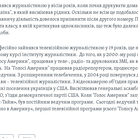
явся журналістикою у вісім років, коли почав друкувати дом
аїна", в який висміював рідних. Оскільки не всім це подобалос
вничу діяльність довелося припинити після другого номеру. П
та класу, в якій критикував однокласників, що теж було далеко
доби.
есійно зайнявся телевізійною журналістикою у 19 років, ще 
ому курсі інституту журналістики. До того, як у 2000-му році
осу Америки", працював у теле-, радіо- та друкованих ЗМІ, як в 
. На "Голосі Америки" працював радіорепортером, продюсеро
едучим. З розширенням телебачення, у 2004 році повернувся 
ви – телевізійної журналістики. З відеокамерою об’їздив пра
кі поселення українців у США. Висвітлював генеральні асамб
, з’їзди демократичної партії США. Коли "Голос Америки" зап
с-Тайм», був постійним ведучим програми. Сьогодні ведучий
но в Америку», першої телевізійної програми усього "Голосу 