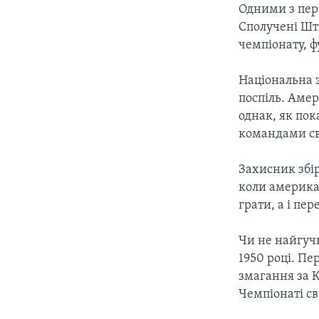
СУСПІЛЬСТВО
Одними з пер
ТЕЛЕПРОГРАМИ
Сполучені Шт
ЕКОНОМІКА
ENGLISH
ЧАС-TIME
чемпіонату, ф
ІСТОРІЇ УСПІХУ УКРАЇНЦІВ
БРИФІНГ ГОЛОСУ АМЕРИКИ
Національна 
СТУДІЯ ВАШИНГТОН
поспіль. Амер
однак, як пок
ВІКНО В АМЕРИКУ
командами св
ПРАЙМ-ТАЙМ
Захисник збі
ПОГЛЯД З ВАШИНГТОНА
коли америка
грати, а і пе
Чи не найгуч
1950 році. П
змагання за К
Чемпіонаті св