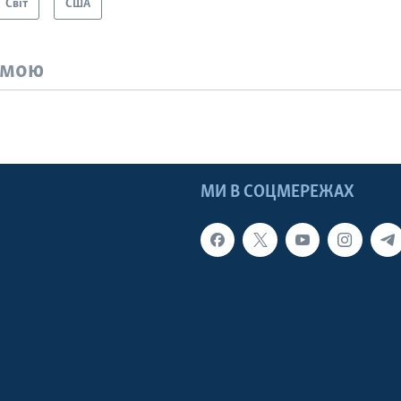
Світ
США
емою
МИ В СОЦМЕРЕЖАХ