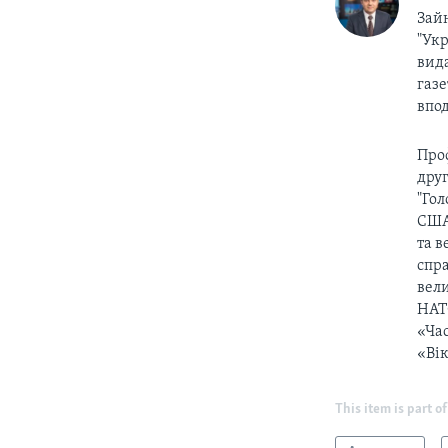
Зайн
"Укр
вида
газе
впо
Проф
друг
"Гол
США
та в
спра
вели
НАТО
«Ча
«Вік
This item is part of