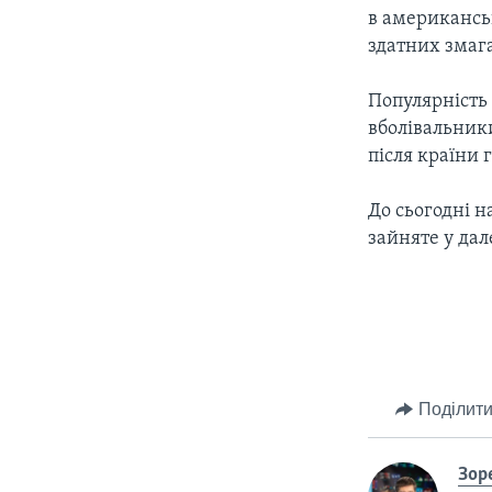
в американськ
здатних змага
Популярність
вболівальники
після країни 
До сьогодні н
зайняте у дал
Поділити
Зор