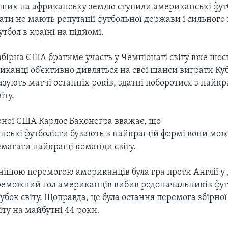
ших на африканську землю ступили американські футб
ати не мають репутації футбольної держави і сильного
утбол в країні на підйомі.
збірна США братиме участь у Чемпіонаті світу вже шос
иканці об’єктивно дивляться на свої шанси виграти Куб
азують матчі останніх років, здатні поборотися з най
іту.
рної США Карлос Баконеґра вважає, що
нські футболісти бувають в найкращій формі вони мо
ремагати найкращі команди світу.
нішою перемогою американців була гра проти Англії у
ереможний гол американців вибив родоначальників фут
убок світу. Щоправда, це була остання перемога збірно
іту на майбутні 44 роки.