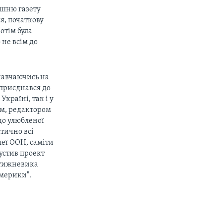
ашню газету
я, початкову
отім була
 не всім до
навчаючись на
 приєднався до
Україні, так і у
м, редактором
до улюбленої
ктично всі
леї ООН, саміти
устив проект
 тижневика
Америки".