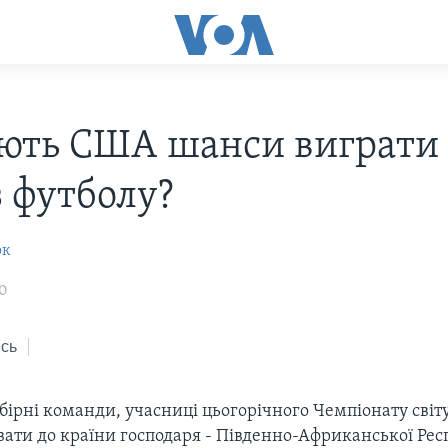
ють США шанси виграти
з футболу?
юк
10
сь
бірні команди, учасниці цьогорічного Чемпіонату світу
ати до країни господаря - Південно-Африканської Рес