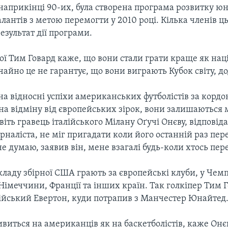
 наприкінці 90-их, була створена програма розвитку ю
лантів з метою перемогти у 2010 році. Кілька членів ц
результат дії програми.
ої Тим Говард каже, що вони стали грати краще як на
айно це не гарантує, що вони виграють Кубок світу, до
 відносні успіхи американських футболістів за кордон
на відміну від європейських зірок, вони залишаються 
іть гравець італійського Мілану Оґучі Онєву, відповід
наліста, не міг пригадати коли його останній раз пер
не думаю, заявив він, мене взагалі будь-коли хтось пер
 складу збірної США грають за європейські клуби, у Чем
ї, Німеччини, Франції та інших країн. Так голкіпер Тим 
ійський Евертон, куди потрапив з Манчестер Юнайтед
ивиться на американців як на баскетболістів, каже Онєв