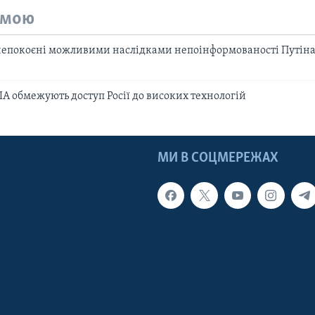
емою
непокоєні можливими наслідками непоінформованості Путіна
ША обмежують доступ Росії до високих технологій
МИ В СОЦМЕРЕЖАХ