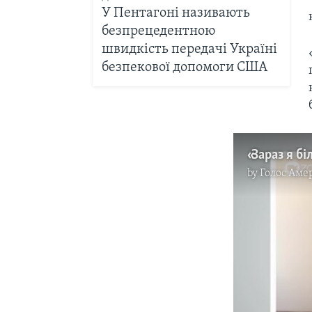
У Пентагоні називають
безпрецедентною
швидкість передачі Україні
безпекової допомоги США
by
Голос Аме