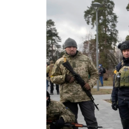
СУСПІЛЬСТВО
ТЕЛЕПРОГРАМИ
ЕКОНОМІКА
ENGLISH
ЧАС-TIME
ІСТОРІЇ УСПІХУ УКРАЇНЦІВ
БРИФІНГ ГОЛОСУ АМЕРИКИ
СТУДІЯ ВАШИНГТОН
ВІКНО В АМЕРИКУ
ПРАЙМ-ТАЙМ
ПОГЛЯД З ВАШИНГТОНА