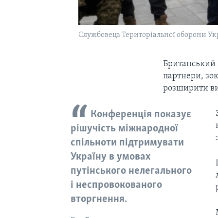
Службовець Територіальної оборони Ук
Британський м
партнери, зо
розширити ви
Конференція показує
рішучість міжнародної
спільноти підтримувати
Україну в умовах
путінського нелегального
і неспровокованого
вторгнення.