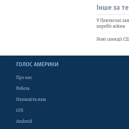
Інше за т
У Пентагоні за
перебіг війни
Нові санкції С
ГОЛОС АМЕРИКИ
Про нас
Робота
Напишіть нам
iOS
Android