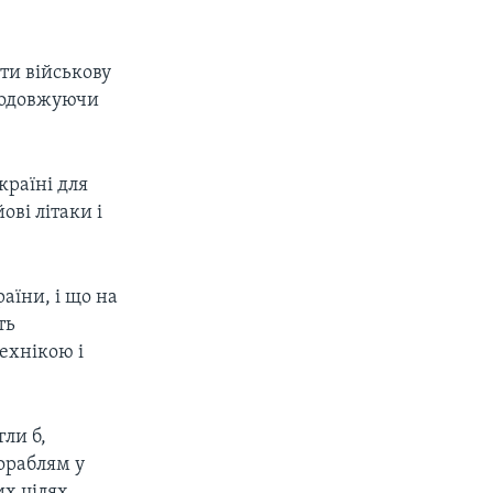
ти військову
продовжуючи
раїні для
ові літаки і
аїни, і що на
ть
ехнікою і
ли б,
ораблям у
их цілях