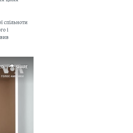
ї спільноти
го і
явив
ED
SHARE