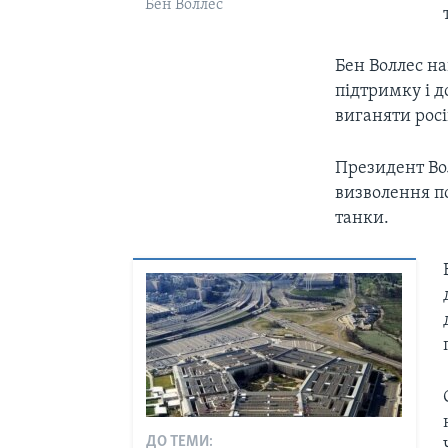
Бен Воллес
Бен Воллес н
підтримку і 
виганяти росі
Президент Во
визволення по
танки.
ДО ТЕМИ: