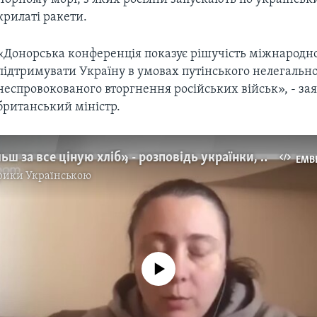
крилаті ракети.
«Донорська конференція показує рішучість міжнародно
підтримувати Україну в умовах путінського нелегально
неспровокованого вторгнення російських військ», - за
британський міністр.
«Зараз я більш за все ціную хліб», - розповідь українки, яка два тижні пробула в окупації під Києвом. Відео
EMB
рики Українською
No media source currently available