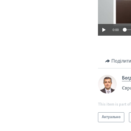
0:00
Поділити
Бог
Євр
This item is part of
Актуально