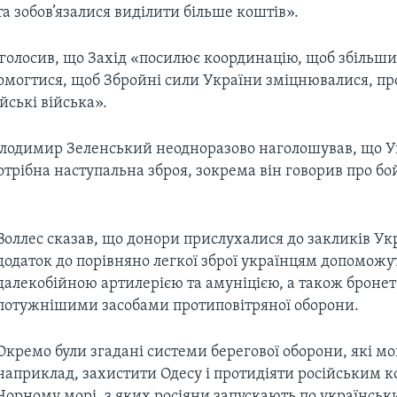
та зобов’язалися виділити більше коштів».
аголосив, що Захід «посилює координацію, щоб збільши
домогтися, щоб Збройні сили України зміцнювалися, 
йські війська».
лодимир Зеленський неодноразово наголошував, що Ук
трібна наступальна зброя, зокрема він говорив про бой
Воллес сказав, що донори прислухалися до закликів Укр
додаток до порівняно легкої зброї українцям допоможу
далекобійною артилерією та амуніцією, а також бронет
потужнішими засобами протиповітряної оборони.
Окремо були згадані системи берегової оборони, які мог
наприклад, захистити Одесу і протидіяти російським к
Чорному морі, з яких росіяни запускають по українськ