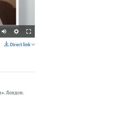
Direct link
SHARE
». Лондон.
px
width