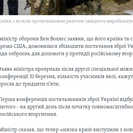
раїни з легкою протитанковою ракетою західного виробництв
іністр оборони Бен Воллес заявив, що його країна та 
крема США, домовилися збільшити постачання зброї Ук
ди озброєнь для допомоги у протидії російському вто
Заява міністра пролунала після другої спеціальної між
конференції 31 березня, кількість учасників якої, кажут
зросла до тридцяти п’яти.
Перша конференція постачальників зброї Україні відбу
лютого - на другий день після початку повномасштабно
російського вторгнення.
Міністр сказав, що тепер «низка країн виступили з но