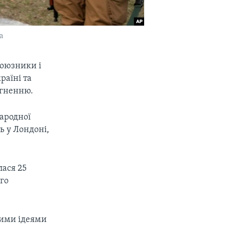
а
союзники і
раїні та
ргненню.
народної
ь у Лондоні,
лася 25
го
вими ідеями