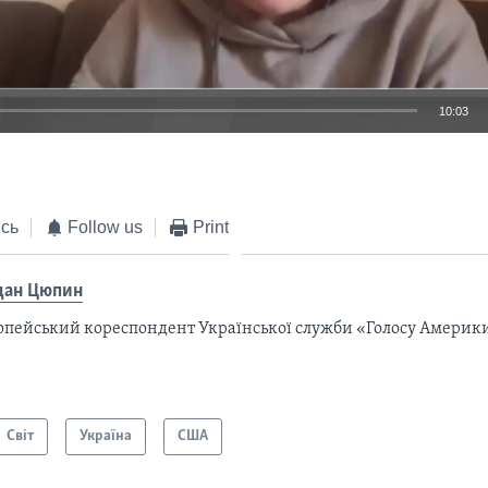
10:03
EMBED
сь
Follow us
Print
дан Цюпин
опейський кореспондент Української служби «Голосу Америки
Світ
Україна
США