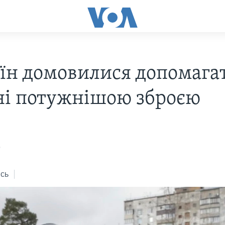
аїн домовилися допомага
ні потужнішою зброєю
2
сь