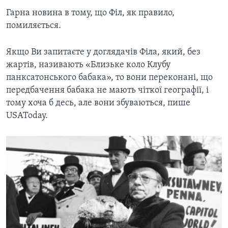
Гарна новина в тому, що Філ, як правило,
помиляється.
Якщо Ви запитаєте у доглядачів Філа, який, без
жартів, називають «Близьке коло Клубу
панксатонського бабака», то вони переконані, що
передбачення бабака не мають чіткої географії, і
тому хоча б десь, але вони збуваються, пише
USAToday.