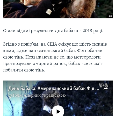
ВІДЕО
СУСПІЛЬСТВО
ТЕЛЕПРОГРАМИ
ЕКОНОМІКА
ENGLISH
ЧАС-TIME
ІСТОРІЇ УСПІХУ УКРАЇНЦІВ
БРИФІНГ ГОЛОСУ АМЕРИКИ
Стали відомі результати Дня бабака в 2018 році.
Learning English
СТУДІЯ ВАШИНГТОН
Згідно з повір’ям, на США очікує ще шість тижнів
МИ В СОЦМЕРЕЖАХ
ВІКНО В АМЕРИКУ
зими, адже панксатонський бабак Філ побачив
ПРАЙМ-ТАЙМ
свою тінь. Незважаючи не те, що метеорологи
прогнозували хмарний ранок, бабак все ж зміг
ПОГЛЯД З ВАШИНГТОНА
побачити свою тінь.
Мови
День Бабака: Американський бабак Філ прогнозує ще 6 тижнів зими. Відео
by
Голос Америки Українською
No media source currently available