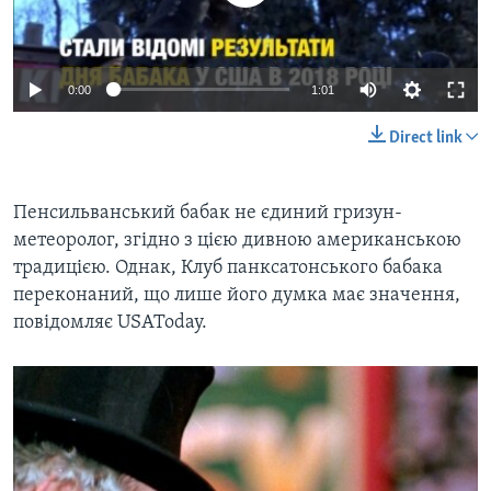
0:00
1:01
Direct link
​Пенсильванський бабак не єдиний гризун-
метеоролог, згідно з цією дивною американською
традицією. Однак, Клуб панксатонського бабака
переконаний, що лише його думка має значення,
повідомляє USAToday.