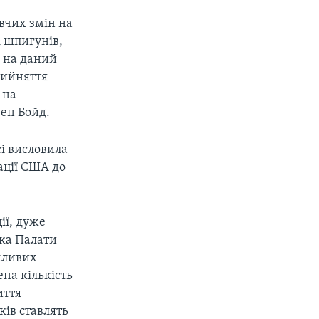
вчих змін на
і шпигунів,
 на даний
рийняття
 на
вен Бойд.
сі висловила
ації США до
ії, дуже
рка Палати
ажливих
ена кількість
иття
ків ставлять