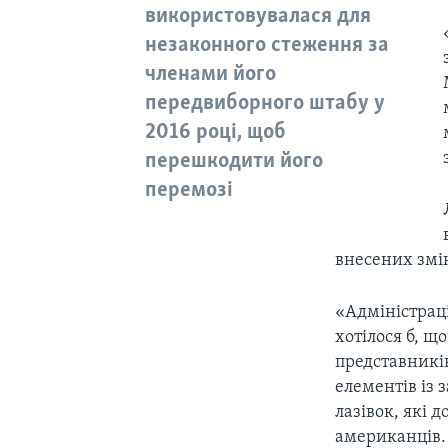
використовувалася для
незаконного стеження за
членами його
передвиборного штабу у
2016 році, щоб
перешкодити його
перемозі
внесених змі
«Адміністраці
хотілося б, щ
представників
елементів із 
лазівок, які
американців. 