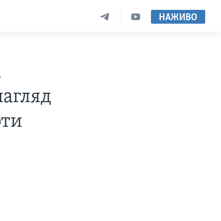
НАЖИВО
а
нагляд
оти