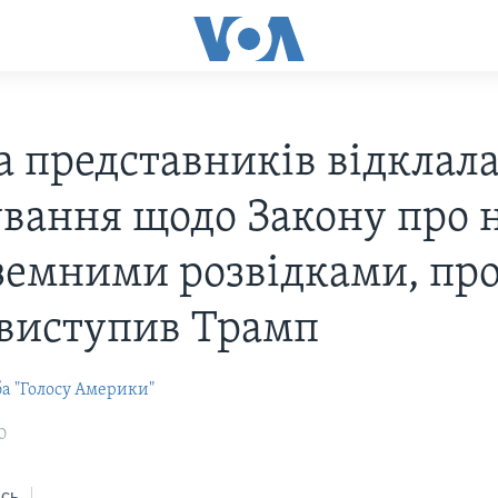
а представників відклал
ування щодо Закону про 
оземними розвідками, пр
 виступив Трамп
ба "Голосу Америки"
0
сь