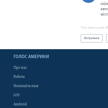
оцін
авто
міс
This item is part of
Актуально
ГОЛОС АМЕРИКИ
Про нас
Робота
Напишіть нам
iOS
Android