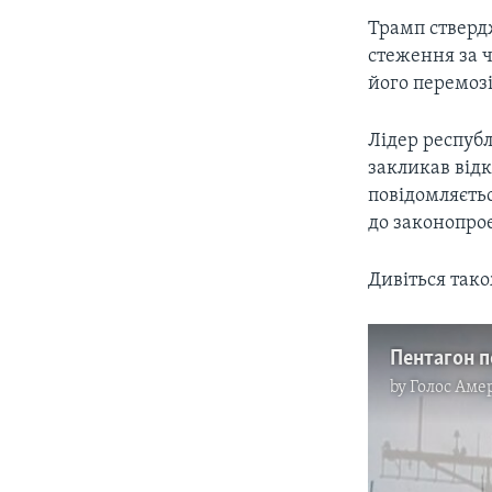
Трамп стверд
стеження за 
його перемозі
Лідер республ
закликав відк
повідомляєть
до законопрое
Дивіться так
by
Голос Аме