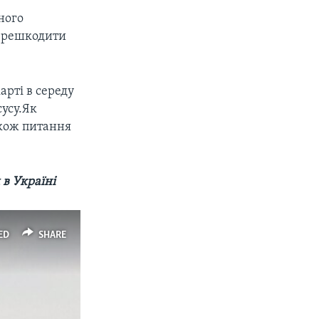
ного
перешкодити
арті в середу
сусу.Як
акож питання
в Україні
ED
SHARE