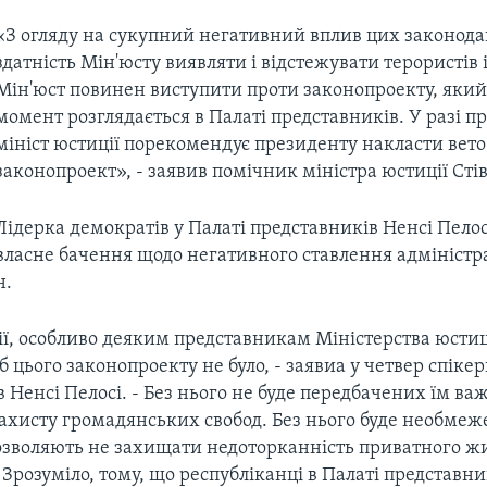
«З огляду на сукупний негативний вплив цих законода
здатність Мін'юсту виявляти і відстежувати терористів 
Мін'юст повинен виступити проти законопроекту, який
момент розглядається в Палаті представників. У разі п
мініст юстиції порекомендує президенту накласти вето
законопроект», - заявив помічник міністра юстиції Сті
Лідерка демократів у Палаті представників Ненсі Пело
власне бачення щодо негативного ставлення адміністр
н.
ї, особливо деяким представникам Міністерства юстиц
об цього законопроекту не було, - заявиа у четвер спіке
 Ненсі Пелосі. - Без нього не буде передбачених їм в
захисту громадянських свобод. Без нього буде необмеж
 дозволяють не захищати недоторканність приватного ж
Зрозуміло, тому, що республіканці в Палаті представни