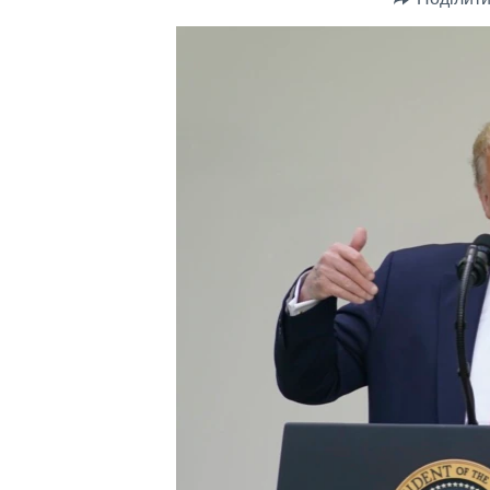
СУСПІЛЬСТВО
ТЕЛЕПРОГРАМИ
ЕКОНОМІКА
ENGLISH
ЧАС-TIME
ІСТОРІЇ УСПІХУ УКРАЇНЦІВ
БРИФІНГ ГОЛОСУ АМЕРИКИ
СТУДІЯ ВАШИНГТОН
ВІКНО В АМЕРИКУ
ПРАЙМ-ТАЙМ
ПОГЛЯД З ВАШИНГТОНА