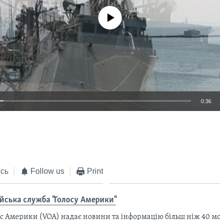
No media source currently available
0:36
EMBED
сь
Follow us
Print
ійська служба "Голосу Америки"
с Америки (VOA) надає новини та інформацію більш ніж 40 мо