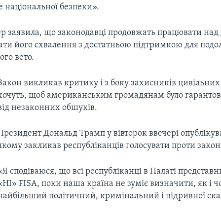
е національної безпеки».
вер заявила, що законодавці продовжать працювати над
ати його схвалення з достатньою підтримкою для подо
го вето.
Закон викликав критику і з боку захисників цивільних 
хочуть, щоб американським громадянам було гарантов
від незаконних обшуків.
Президент Дональд Трамп у вівторок ввечері опублікував
якому закликав республіканців голосувати проти закон
«Я сподіваюся, що всі республіканці в Палаті представ
«НІ» FISA, поки наша країна не зуміє визначити, як і 
найбільший політичний, кримінальний і підривної скан