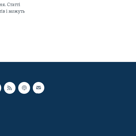
px
width
я. Статті
ів і можуть