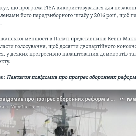
жує, що програма FISA використовувалася для незакон
членами його передвиборного штабу у 2016 році, щоб 
.
іканської меншості в Палаті представників Кевін Макк
ласти голосування, щоб досягти двопартійного консен
ся, у деяких прогресивно налаштованих демократів т
кту.
ож:
Пентагон повідомив про прогрес оборонних реформ 
Пентагон повідомив про прогрес оборонних реформ в Україні. Відео
EMB
рики Українською