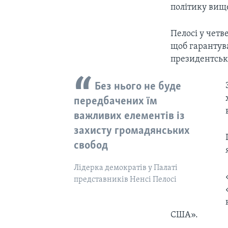
політику вищ
Пелосі у чет
щоб гарантув
президентсько
Без нього не буде
передбачених їм
важливих елементів із
захисту громадянських
свобод
Лідерка демократів у Палаті
представників Ненсі Пелосі
США».