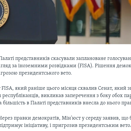
Палаті представників скасували заплановане голосува
агляд за іноземними розвідками (FISA). Рішення демок
загрозою президентського вето.
FISA, який раніше цього місяця схвалив Сенат, який 
 республіканців, викликав заперечення з боку обох па
більшість в Палаті представників внесла до нього пра
Через правки демократів, Мін'юст у середу заявив, що 
підтримує ініціативу, і пригрозив президентським вето