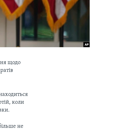
ння щодо
ратів
знаходиться
ртій, коли
вки.
більше не
.