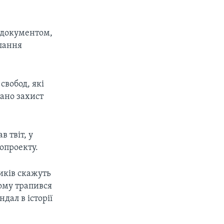
 документом,
лання
свобод, які
ано захист
 твіт, у
опроекту.
ників скажуть
чому трапився
дал в історії