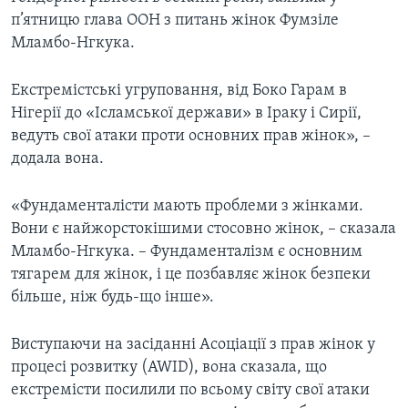
п’ятницю глава ООН з питань жінок Фумзіле
Мламбо-Нгкука.
Екстремістські угруповання, від Боко Гарам в
Нігерії до «Ісламської держави» в Іраку і Сирії,
ведуть свої атаки проти основних прав жінок», –
додала вона.
«Фундаменталісти мають проблеми з жінками.
Вони є найжорстокішими стосовно жінок, – сказала
Мламбо-Нгкука. – Фундаменталізм є основним
тягарем для жінок, і це позбавляє жінок безпеки
більше, ніж будь-що інше».
Виступаючи на засіданні Асоціації з прав жінок у
процесі розвитку (AWID), вона сказала, що
екстремісти посилили по всьому світу свої атаки