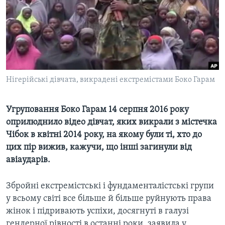
ВІДЕО
СУСПІЛЬСТВО
ТЕЛЕПРОГРАМИ
ЕКОНОМІКА
ENGLISH
ЧАС-TIME
ІСТОРІЇ УСПІХУ УКРАЇНЦІВ
БРИФІНГ ГОЛОСУ АМЕРИКИ
Learning English
СТУДІЯ ВАШИНГТОН
Нігерійські дівчата, викрадені екстремістами Боко Гарам
МИ В СОЦМЕРЕЖАХ
ВІКНО В АМЕРИКУ
Угруповання Боко Гарам 14 серпня 2016 року
ПРАЙМ-ТАЙМ
оприлюднило відео дівчат, яких викрали з містечка
ПОГЛЯД З ВАШИНГТОНА
Чібок в квітні 2014 року, на якому були ті, хто до
Мови
цих пір вижив, кажучи, що інші загинули від
авіаударів.
Збройні екстремістські і фундаменталістські групи
у всьому світі все більше й більше руйнують права
жінок і підривають успіхи, досягнуті в галузі
гендерної рівності в останні роки, заявила у