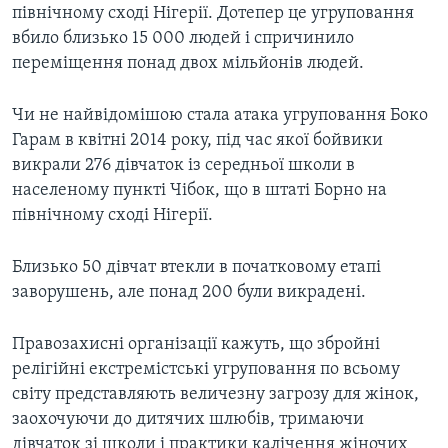
північному сході Нігерії. Дотепер це угруповання
вбило близько 15 000 людей і спричинило
переміщення понад двох мільйонів людей.
Чи не найвідомішою стала атака угруповання Боко
Гарам в квітні 2014 року, під час якої бойвики
викрали 276 дівчаток із середньої школи в
населеному пункті Чібок, що в штаті Борно на
північному сході Нігерії.
Близько 50 дівчат втекли в початковому етапі
заворушень, але понад 200 були викрадені.
Правозахисні організації кажуть, що збройні
релігійні екстремістські угруповання по всьому
світу представляють величезну загрозу для жінок,
заохочуючи до дитячих шлюбів, тримаючи
дівчаток зі школи і практики калічення жіночих