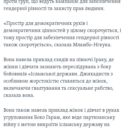
проти груп, що ведуть кампанію для забезпечення
гендерної рівності та захисту прав людини.
«Простір для демократичних рухів і
демократичних цінностей у цілому скорочується, і
тому простір для забезпечення гендерної рівності
також скорочується», сказала Мламбо-Нгкука.
Вона навела приклад єзидів на півночі Іраку, де
жінки і дівчата зазнають переслідувань з боку
бойовиків «Ісламської держави. Джихадисти з
особливою жорстокістю ставляться до жінок,
включаючи ґвалтування та сексуальне рабство,
сказала вона.
Вона також навела приклад жінок і дівчат в руках
угруповання Боко Гарам, яке веде партизанську
війну з метою викроїти ісламську державу на