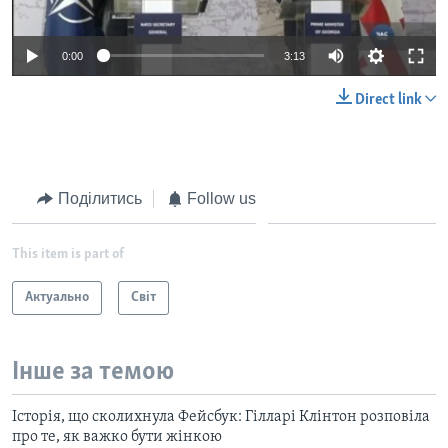
0:00
3:13
Direct link
Поділитись
Follow us
This item is part of
Актуально
Світ
Інше за темою
Історія, що сколихнула Фейсбук: Гілларі Клінтон розповіла
про те, як важко бути жінкою