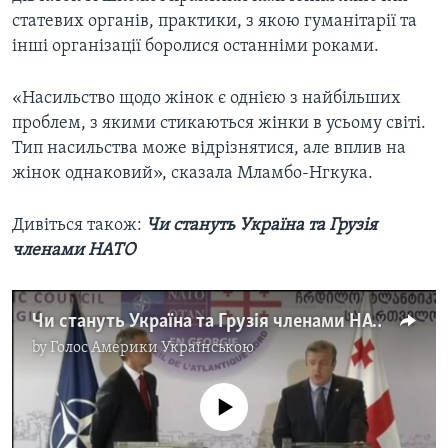
статевих органів, практики, з якою гуманітарії та
інші організації боролися останніми роками.
«Насильство щодо жінок є однією з найбільших
проблем, з якими стикаються жінки в усьому світі.
Тип насильства може відрізнятися, але вплив на
жінок однаковий», сказала Мламбо-Нгкука.
Дивіться також:
Чи стануть Україна та Грузія
членами НАТО
Чи стануть Україна та Грузія членами НАТО? Відео
by
Голос Америки Українською
No media source currently available