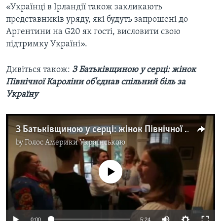
«Українці в Ірландії також закликають
представників уряду, які будуть запрошені до
Аргентини на G20 як гості, висловити свою
підтримку Україні».
Дивіться також:
З Батьківщиною у серці: жінок
Північної Кароліни об'єднав спільний біль за
Україну
З Батьківщиною у серці: жінок Північної Кароліни об'єднав спільний біль за Україну. Відео
by
Голос Америки Українською
No media source currently available
0:00
5:24