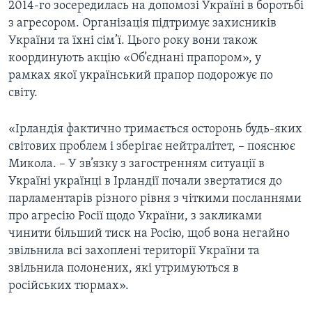
2014-го зосередилась на допомозі Україні в боротьбі
з агресором. Організація підтримує захисників
України та їхні сім’ї. Цього року вони також
координують акцію «Об’єднані прапором», у
рамках якої український прапор подорожує по
світу.
«Ірландія фактично тримається осторонь будь-яких
світових проблем і зберігає нейтралітет, – пояснює
Микола. – У зв’язку з загостренням ситуації в
Україні українці в Ірландії почали звертатися до
парламентарів різного рівня з чіткими посланнями
про агресію Росії щодо України, з закликами
чинити більший тиск на Росію, щоб вона негайно
звільнила всі захоплені території України та
звільнила полонених, які утримуються в
російських тюрмах».