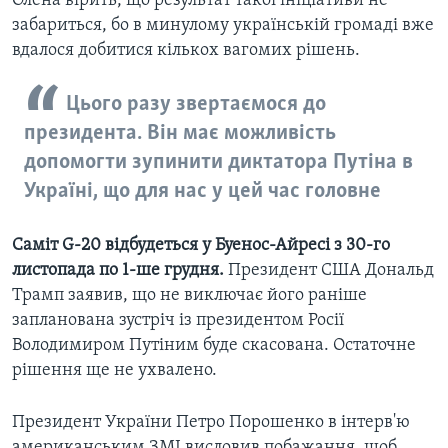
Олена вірить, що результат такої ініціативи не
забариться, бо в минулому українській громаді вже
вдалося добитися кількох вагомих рішень.
Цього разу звертаємося до
президента. Він має можливість
допомогти зупинити диктатора Путіна в
Україні, що для нас у цей час головне
Саміт G-20 відбудеться у Буенос-Айресі з 30-го
листопада по 1-ше грудня.
Президент США Дональд
Трамп заявив, що не виключає його раніше
запланована зустріч із президентом Росії
Володимиром Путіним буде скасована. Остаточне
рішення ще не ухвалено.
Президент України Петро Порошенко в інтерв'ю
американським ЗМІ висловив побажання, щоб