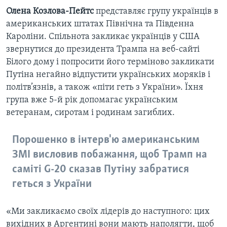
Олена Козлова-Пейтс
представляє групу українців в
американських штатах Північна та Південна
Кароліни. Спільнота закликає українців у США
звернутися до президента Трампа на веб-сайті
Білого дому і попросити його терміново закликати
Путіна негайно відпустити українських моряків і
політв’язнів, а також «піти геть з України». Їхня
група вже 5-й рік допомагає українським
ветеранам, сиротам і родинам загиблих.
Порошенко в інтерв'ю американським
ЗМІ висловив побажання, щоб Трамп на
саміті G-20 сказав Путіну забратися
геться з України
«Ми закликаємо своїх лідерів до наступного: цих
вихідних в Аргентині вони мають наполягти, щоб