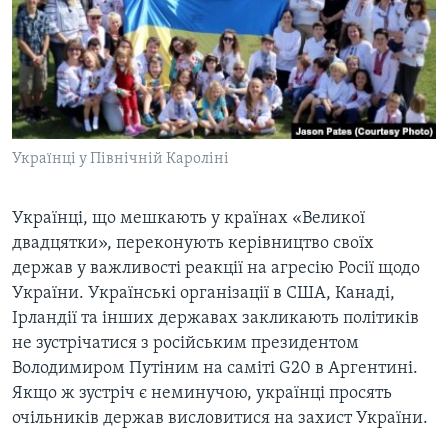
ВІДЕО
СУСПІЛЬСТВО
ТЕЛЕПРОГРАМИ
ЕКОНОМІКА
ENGLISH
ЧАС-TIME
ІСТОРІЇ УСПІХУ УКРАЇНЦІВ
БРИФІНГ ГОЛОСУ АМЕРИКИ
Learning English
СТУДІЯ ВАШИНГТОН
Українці у Північній Кароліні
МИ В СОЦМЕРЕЖАХ
ВІКНО В АМЕРИКУ
Українці, що мешкають у країнах «Великої
ПРАЙМ-ТАЙМ
двадцятки», переконують керівництво своїх
ПОГЛЯД З ВАШИНГТОНА
держав у важливості реакції на агресію Росії щодо
Мови
України. Українські організації в США, Канаді,
Ірландії та інших державах закликають політиків
не зустрічатися з російським президентом
Володимиром Путіним на саміті G20 в Аргентині.
Якщо ж зустріч є неминучою, українці просять
очільників держав висловитися на захист України.