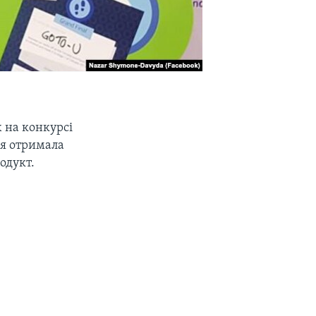
 на конкурсі
ія отримала
одукт.