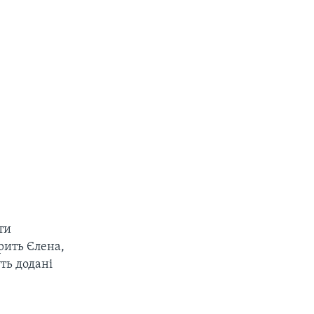
ти
рить Єлена,
ть додані