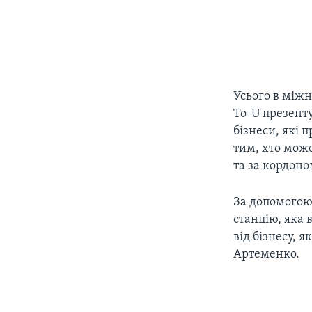
Усього в міжн
To-U презенту
бізнеси, які 
тим, хто мож
та за кордоном
За допомогою
станцію, яка 
від бізнесу, 
Артеменко.