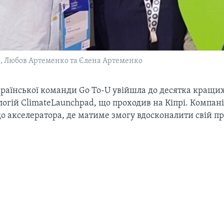
а, Любов Артеменко та Єлена Артеменко
країнської команди Go To-U увійшла до десятка кращих
логій ClimateLaunchpad, що проходив на Кіпрі. Компан
о акселератора, де матиме змогу вдосконалити свій пр