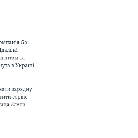
Компанія Go
ідальні
лієнтам та
ута в Україні
вати зарядну
тити сервіс
ниця Єлена