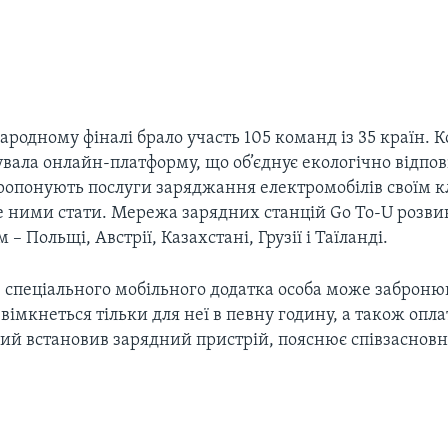
ародному фіналі брало участь 105 команд із 35 країн. 
вала онлайн-платформу, що об’єднує екологічно відпов
пропонують послуги заряджання електромобілів своїм к
е ними стати. Мережа зарядних станцій Go To-U розвин
 – Польщі, Австрії, Казахстані, Грузії і Таїланді.
 спеціального мобільного додатка особа може заброню
ввімкнеться тільки для неї в певну годину, а також опла
який встановив зарядний пристрій, пояснює співзаснов