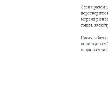
Єлена разом 
перетворити в
мережі різном
тощо), заохоч
Послуги безко
користується
надається та