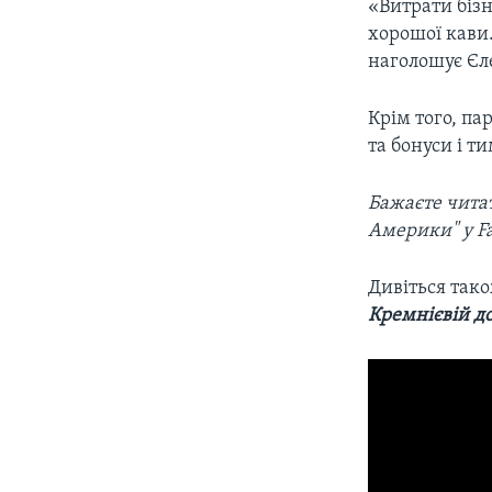
«Витрати бізн
хорошої кави.
наголошує Єл
Крім того, п
та бонуси і т
Бажаєте читат
Америки" у F
Дивіться так
Кремнієвій д