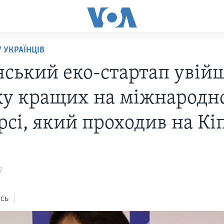
У УКРАЇНЦІВ
нський еко-стартап увій
ку кращих на міжнародн
сі, який проходив на Кі
7
сь