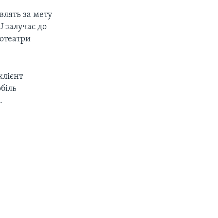
влять за мету
U залучає до
нотеатри
клієнт
біль
.