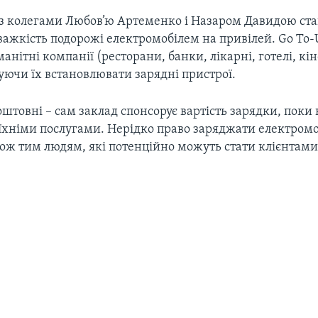
із колегами Любов’ю Артеменко і Назаром Давидою ста
ажкість подорожі електромобілем на привілей. Go To-
анітні компанії (ресторани, банки, лікарні, готелі, кі
уючи їх встановлювати зарядні пристрої.
штовні – сам заклад спонсорує вартість зарядки, поки 
 їхніми послугами. Нерідко право заряджати електромо
кож тим людям, які потенційно можуть стати клієнтами