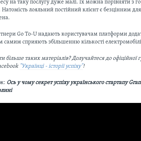
есу на таку послугу дуже малі. Їх можна порівняти з 
 Натомість лояльний постійний клієнт є безцінним для
ена.
артнери Go To-U надають користувачам платформи дод
им самим сприяють збільшенню кількості електромобілі
и більше таких матеріалів? Долучайтеся до офіційної г
acebook
"Українці - історії успіху"
!
ож:
Ось у чому секрет успіху українського стартапу Gra
олині