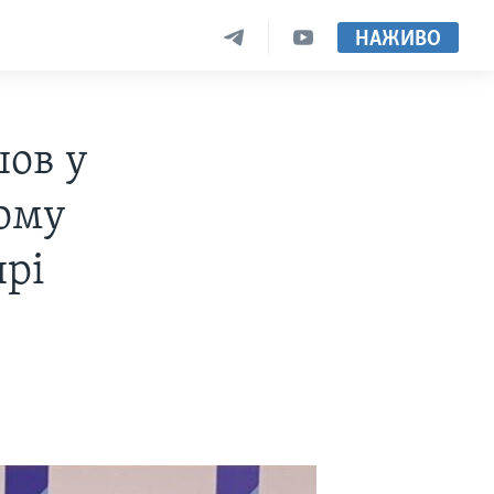
НАЖИВО
шов у
ому
прі