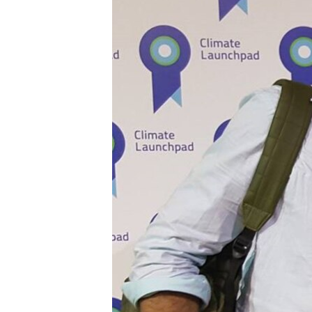
СУСПІЛЬСТВО
ТЕЛЕПРОГРАМИ
ЕКОНОМІКА
ENGLISH
ЧАС-TIME
ІСТОРІЇ УСПІХУ УКРАЇНЦІВ
БРИФІНГ ГОЛОСУ АМЕРИКИ
СТУДІЯ ВАШИНГТОН
ВІКНО В АМЕРИКУ
ПРАЙМ-ТАЙМ
ПОГЛЯД З ВАШИНГТОНА