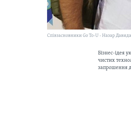
Співзасновники Go To-U - Назар Давид
Бізнес-ідея у
чистих техно
запрошення д