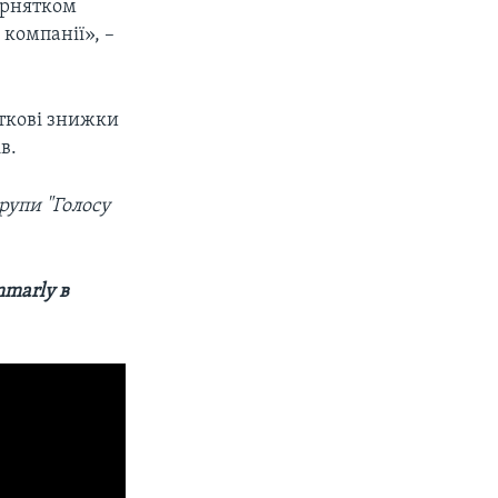
горнятком
 компанії», –
аткові знижки
в.
рупи "Голосу
mmarly в