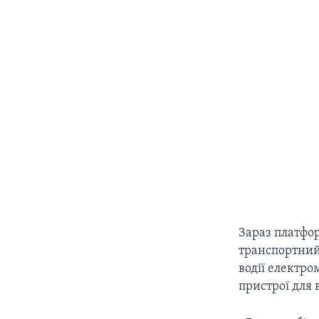
Зараз платфо
транспортний 
водії електро
пристрої для 