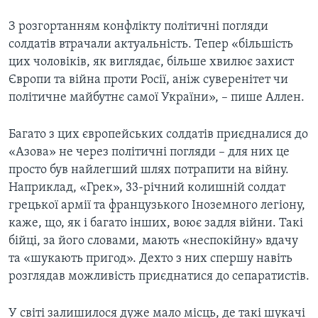
З розгортанням конфлікту політичні погляди
солдатів втрачали актуальність. Тепер «більшість
цих чоловіків, як виглядає, більше хвилює захист
Європи та війна проти Росії, аніж суверенітет чи
політичне майбутнє самої України», – пише Аллен.
Багато з цих європейських солдатів приєдналися до
«Азова» не через політичні погляди – для них це
просто був найлегший шлях потрапити на війну.
Наприклад, «Грек», 33-річний колишній солдат
грецької армії та французького Іноземного легіону,
каже, що, як і багато інших, воює задля війни. Такі
бійці, за його словами, мають «неспокійну» вдачу
та «шукають пригод». Дехто з них спершу навіть
розглядав можливість приєднатися до сепаратистів.
У світі залишилося дуже мало місць, де такі шукачі