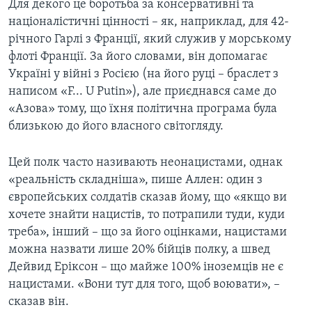
Для декого це боротьба за консервативні та
націоналістичні цінності – як, наприклад, для 42-
річного Гарлі з Франції, який служив у морському
флоті Франції. За його словами, він допомагає
Україні у війні з Росією (на його руці – браслет з
написом «F... U Putin»), але приєднався саме до
«Азова» тому, що їхня політична програма була
близькою до його власного світогляду.
Цей полк часто називають неонацистами, однак
«реальність складніша», пише Аллен: один з
європейських солдатів сказав йому, що «якщо ви
хочете знайти нацистів, то потрапили туди, куди
треба», інший – що за його оцінками, нацистами
можна назвати лише 20% бійців полку, а швед
Дейвид Еріксон – що майже 100% іноземців не є
нацистами. «Вони тут для того, щоб воювати», –
сказав він.