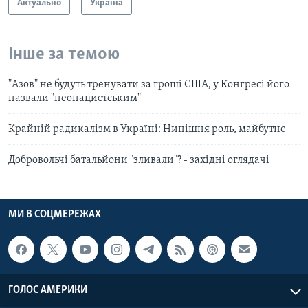
Актуально
Україна
Інше за темою
"Азов" не будуть тренувати за гроші США, у Конгресі його
назвали "неонацистським"
Крайній радикалізм в Україні: Нинішня роль, майбутнє
Добровольчі батальйони "зливали"? - західні оглядачі
МИ В СОЦМЕРЕЖАХ
ГОЛОС АМЕРИКИ