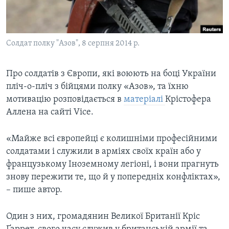
ВІДЕО
СУСПІЛЬСТВО
ТЕЛЕПРОГРАМИ
ЕКОНОМІКА
ENGLISH
ЧАС-TIME
Солдат полку "Азов", 8 серпня 2014 р.
ІСТОРІЇ УСПІХУ УКРАЇНЦІВ
БРИФІНГ ГОЛОСУ АМЕРИКИ
Learning English
Про солдатів з Європи, які воюють на боці України
СТУДІЯ ВАШИНГТОН
пліч-о-пліч з бійцями полку «Азов», та їхню
МИ В СОЦМЕРЕЖАХ
ВІКНО В АМЕРИКУ
мотивацію розповідається в
матеріалі
Крістофера
Аллена на сайті Vice.
ПРАЙМ-ТАЙМ
ПОГЛЯД З ВАШИНГТОНА
«Майже всі європейці є колишніми професійними
Мови
солдатами і служили в арміях своїх країн або у
французькому Іноземному легіоні, і вони прагнуть
знову пережити те, що й у попередніх конфліктах»,
– пише автор.
Один з них, громадянин Великої Британії Кріс