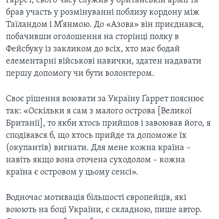
Ґаррет, свого часу служив у британській армії та
брав участь у розмінуванні поблизу кордону між
Таїландом і М’янмою. До «Азова» він приєднався,
побачивши оголошення на сторінці полку в
Фейсбуку із закликом до всіх, хто має бодай
елементарні військові навички, здатен надавати
першу допомогу чи бути волонтером.
Своє рішення воювати за Україну Ґаррет пояснює
так: «Оскільки я сам з малого острова [Великої
Британії], то якби хтось прийшов і завоював його, я
сподівався б, що хтось прийде та допоможе їх
(окупантів) вигнати. Для мене кожна країна –
навіть якщо вона оточена суходолом – кожна
країна є островом у цьому сенсі».
Водночас мотивація більшості європейців, які
воюють на боці України, є складною, пише автор.