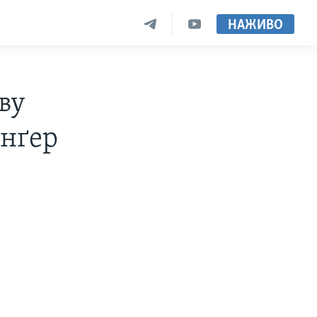
НАЖИВО
ву
інґер