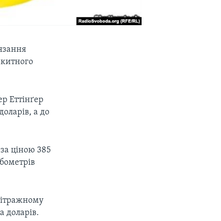
’язання
акитного
ер Еттінґер
доларів, а до
за ціною 385
убометрів
рбітражному
а доларів.