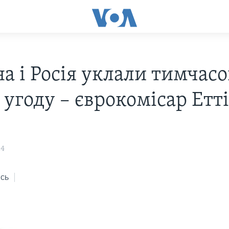
а і Росія уклали тимчасо
 угоду – єврокомісар Етт
14
сь