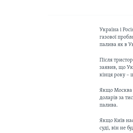
Україна і Рос
газової пробл
палива як в У
Після тристор
заявив, що Ук
кінця року – 
Якщо Москва 
доларів за ти
палива.
Якщо Київ на
суді, він не 