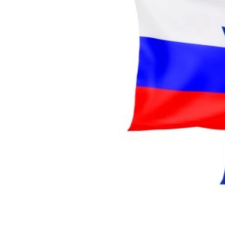
СУСПІЛЬСТВО
ТЕЛЕПРОГРАМИ
ЕКОНОМІКА
ENGLISH
ЧАС-TIME
ІСТОРІЇ УСПІХУ УКРАЇНЦІВ
БРИФІНГ ГОЛОСУ АМЕРИКИ
СТУДІЯ ВАШИНГТОН
ВІКНО В АМЕРИКУ
ПРАЙМ-ТАЙМ
ПОГЛЯД З ВАШИНГТОНА