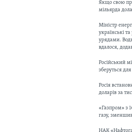
Якщо свою пра
мільярда дола
Міністр енерг
українські та
урядами. Вод
вдалося, додав
Російський м
зберуться для
Росія встанов
доларів за ти
«Газпром» з 1
газу, зменши
НАК «Нафтога