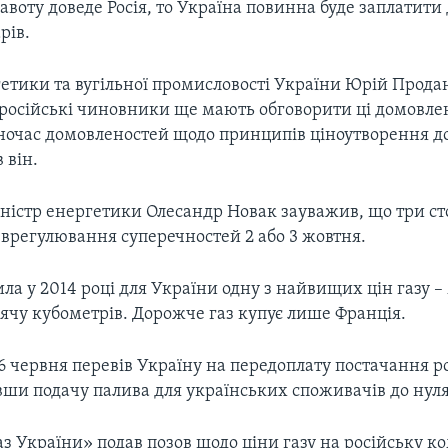
воту доведе Росія, то Україна повинна буде заплатити 
рів.
етики та вугільної промисловості України Юрій Прода
 російські чиновники ще мають обговорити ці домовлен
ночас домовленостей щодо принципів ціноутворення д
 він.
іністр енергетики Олесандр Новак зауважив, що три ст
 врегулювання суперечностей 2 або 3 жовтня.
ила у 2014 році для України одну з найвищих цін газу 
сячу кубометрів. Дорожче газ купує лише Франція.
6 червня перевів Україну на передоплату постачання р
вши подачу палива для українських споживачів до нуля
з України» подав позов щодо ціни газу на російську к