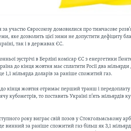
ія за участю Євросоюзу домовилися про тимчасове розв
еми, яке дозволить цієї зими не допустити дефіциту бл
країні, так і в державах ЄС.
онньої зустрічі в Берліні комісар ЄС з енергетики Ґюнт
раїна до кінця жовтня має сплатити Росії два мільярди 
ще 1,1 мільярда доларів за раніше спожитий газ.
до кінця жовтня отримає перший транш і передоплату 
сячу кубометрів, то поставить Україні п’ять мільярдів к
ступного року виграє свій позов у Стокгольмському а
буде винний за раніше спожитий газ більш як 3,1 мільярд