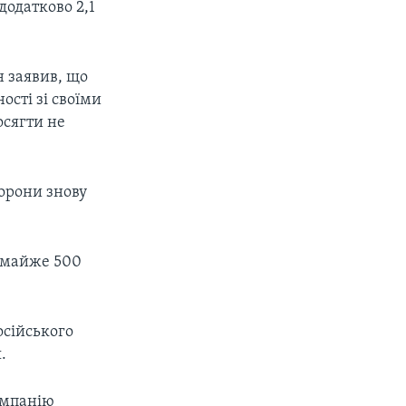
додатково 2,1
н заявив, що
ості зі своїми
осягти не
орони знову
– майже 500
осійського
.
омпанію