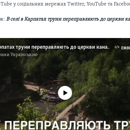
Tube у соціальних мережах Twitter, YouTube та Facebo
ож:
В селі в Карпатах труни переправляють до церкви 
В селі в Карпатах труни переправляють до церкви канатною переправою. Відео
EMB
рики Українською
No media source currently available