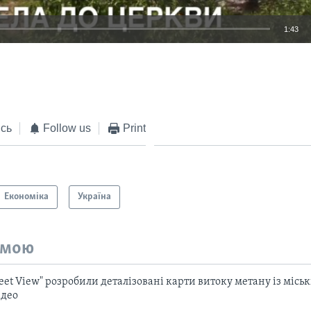
1:43
EMBED
сь
Follow us
Print
Економіка
Україна
емою
reet View" розробили деталізовані карти витоку метану із місь
ідео