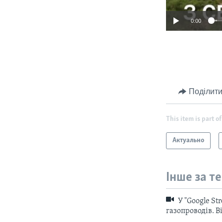
0:00
Поділити
This item is part of
Актуально
Інше за т
У "Google St
газопроводів. В