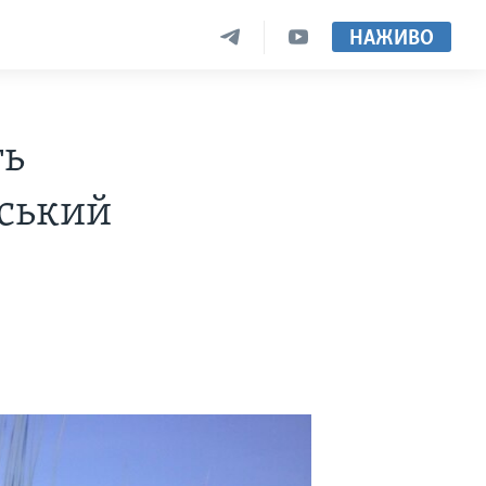
НАЖИВО
ть
нський