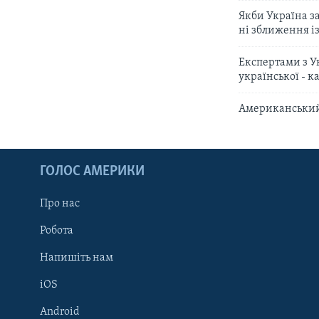
Якби Україна за
ні зближення і
Експертами з Ук
української - 
Американський 
ГОЛОС АМЕРИКИ
Про нас
Робота
Напишіть нам
iOS
Android