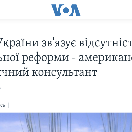
країни зв'язує відсутніс
ьної реформи - америка
ичний консультант
7
сь