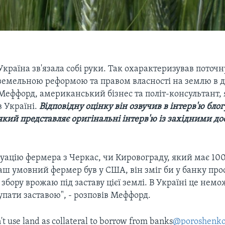
Україна зв'язала собі руки. Так охарактеризував поточн
земельною реформою та правом власності на землю в 
Меффорд, американський бізнес та політ-консультант,
в Україні.
Відповідну оцінку він озвучив в інтерв'ю бло
який представляє оригінальні інтерв'ю із західними д
уацію фермера з Черкас, чи Кировограду, який має 100
аш умовний фермер був у США, він зміг би у банку про
 збору врожаю під заставу цієї землі. В Україні це нем
пати заставою", - розповів Меффорд.
't use land as collateral to borrow from banks
@poroshenk