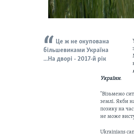
Це ж не окупована
більшевиками Україна
...На дворі - 2017-й рік
України
.
"Візьмемо сит
землі. Якби н
позику на час
не може висту
Ukrainians can