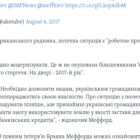
dev
@IMFNews
@meffkiev
https://t.co/q0Lkrp4dbM
@uketube)
August 6, 2017
риканського радника, поточна ситуація є "роботою про
ідно модернізувати. Це ж не окупована більшевиками 
 сторіччя. На дворі - 2017-й рік".
"Необхідно дозволити людям, українським громадянам
розпоряджатись своєю власністю. Про ситуацію з іно
подумати пізніше, але принаймні українські громадя
мати змогу використовувати землю у якості застави д
банківських кредитів", - відзначив Меффорд.
З повним інтерв'ю Браяна Меффорда можна ознайомит