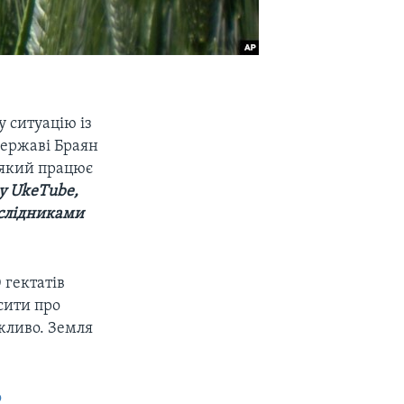
у ситуацію із
державі Браян
 який працює
гу UkeTube,
ослідниками
 гектатів
сити про
ожливо. Земля
o