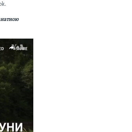
ok.
канатною
ED
SHARE