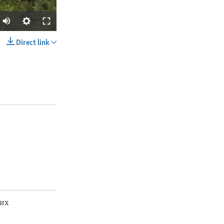
Direct link
SHARE
px
width
ких