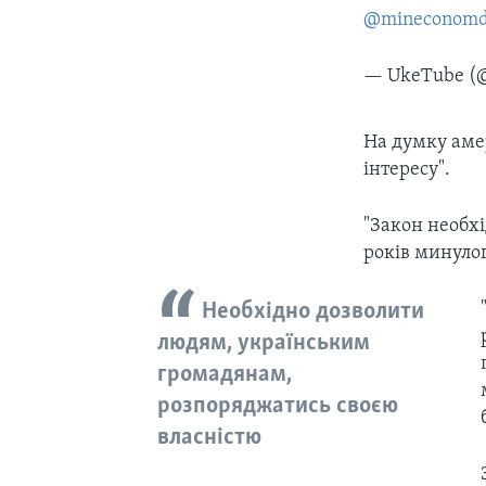
@mineconom
— UkeTube (
На думку аме
інтересу".
"Закон необх
років минулого
Необхідно дозволити
людям, українським
громадянам,
розпоряджатись своєю
власністю