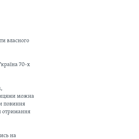
ти власного
Україна 70-х
,
земцями можна
ни повиння
ля отримання
ись на