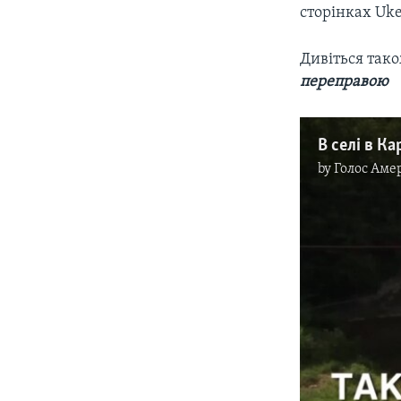
сторінках Uke
Дивіться так
переправою
by
Голос Аме