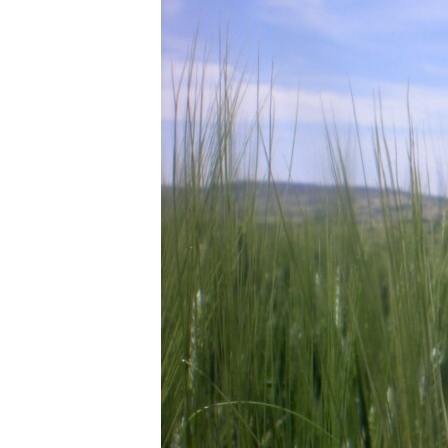
СУСПІЛЬСТВО
ТЕЛЕПРОГРАМИ
ЕКОНОМІКА
ENGLISH
ЧАС-TIME
ІСТОРІЇ УСПІХУ УКРАЇНЦІВ
БРИФІНГ ГОЛОСУ АМЕРИКИ
СТУДІЯ ВАШИНГТОН
ВІКНО В АМЕРИКУ
ПРАЙМ-ТАЙМ
ПОГЛЯД З ВАШИНГТОНА