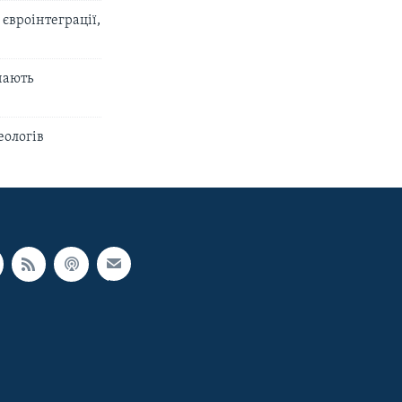
євроінтеграції,
знають
еологів