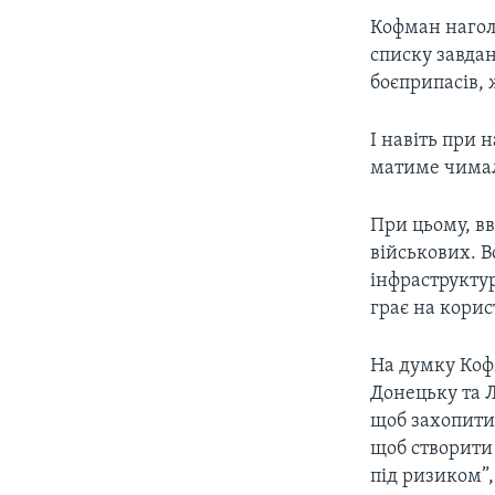
Кофман наго
списку завда
боєприпасів, 
І навіть при 
матиме чималу
При цьому, в
військових. В
інфраструктур
грає на корист
На думку Коф
Донецьку та Л
щоб захопити 
щоб створити 
під ризиком”,