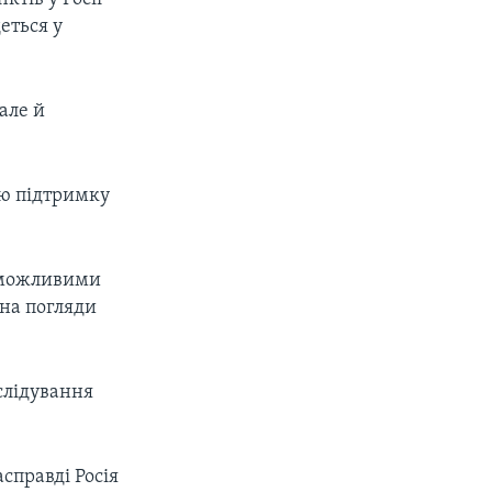
еться у
але й
ню підтримку
а можливими
 на погляди
слідування
справді Росія