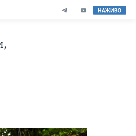
НАЖИВО
и,