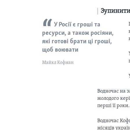
Зупинити 
У Росії є гроші та
ресурси, а також росіяни,
які готові брати ці гроші,
щоб воювати
Майкл Кофман
Водночас на з
молодого кер
перші її роки.
Водночас Коф
місяців украї