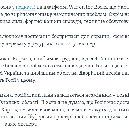
лосив
у подкасті
на платформі War on the Rocks, що Укра
нь до вирішення низку накопичених проблем. Окрім не
жива сила, фортифікаційні споруди, технічне обслугов
належному постачанні боєприпасів для України, Росія в
 перевагу у ресурсах, констатує експерт.
важає Кофман, найбільше труднощів для ЗСУ становить
се більшою проблемою стає і шкода, якої Росія завдає 
і України та цивільним об'єктам. Дворічний досвід н
ь Росії у цьому.
мана, російський план залишається незмінним – повн
уганські області. “І хоча я не думаю, що Росія має дост
Харків, це величезне місто, але вони можуть здійснит
так званий “буферний простір”, щоб постійно тримати
 – каже експерт.