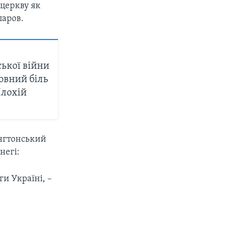
церкву як
паров.
ької війни
овний біль
Плохій
ингтонський
негі:
ги Україні, –