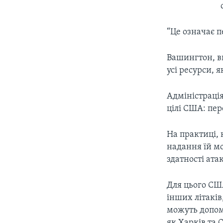
“Це означає п
Вашингтон, в
усі ресурси, я
Адміністраці
цілі США: пер
На практиці,
надання їй мо
здатності ата
Для цього США
інших літаків
можуть допом
як Харків та 