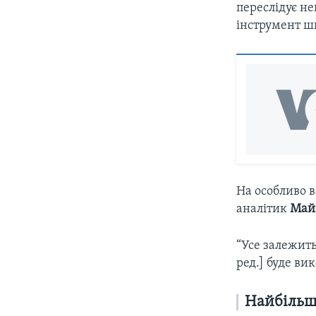
переслідує н
інструмент шп
На особливо в
аналітик
Май
“Усе залежить
ред.] буде ви
Найбільш