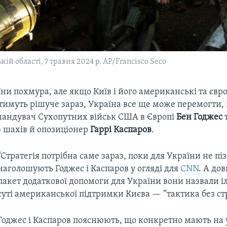
ій області, 7 травня 2024 р. AP/Francisco Seco
ни похмура, але якщо Київ і його американські та євр
тимуть рішуче зараз, Україна все ще може перемогти,
андувач Сухопутних військ США в Європі
Бен Годжес
з шахів й опозиціонер
Гаррі Каспаров
.
“Стратегія потрібна саме зараз, поки для України не піз
наголошують Годжес і Каспаров у огляді для
CNN
. А до
пакет додаткової допомоги для України вони назвали 
суті американської підтримки Києва — “тактика без стр
Годжес і Каспаров пояснюють, що конкретно мають на у