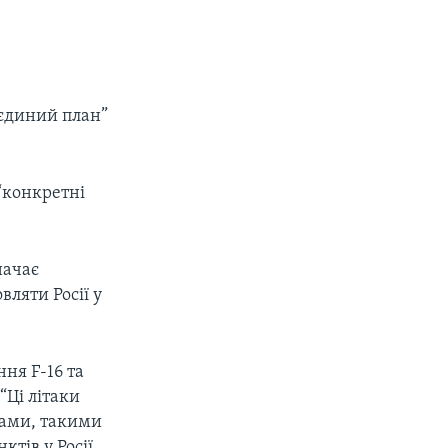
 єдиний план”
“конкретні
начає
вляти Росії у
ня F-16 та
“Ці літаки
тами, такими
ктів у Росії