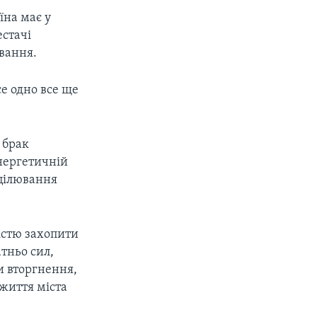
їна має у
стачі
ування.
се одно все ще
 брак
енергетичній
ацілювання
істю захопити
атньо сил,
и вторгнення,
 життя міста