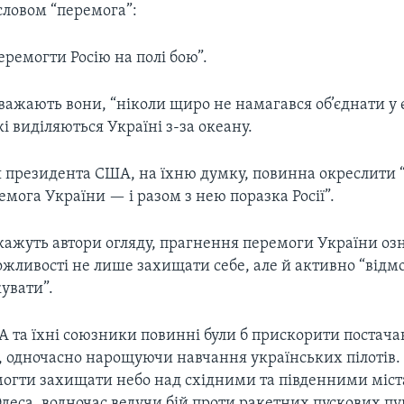
словом “перемога”:
еремогти Росію на полі бою”.
важають вони, “ніколи щиро не намагався об’єднати у
кі виділяються Україні з-за океану.
я президента США, на їхню думку, повинна окреслити 
емога України — і разом з нею поразка Росії”.
 кажуть автори огляду, прагнення перемоги України оз
жливості не лише захищати себе, але й активно “відмо
кувати”.
 та їхні союзники повинні були б прискорити постачан
, одночасно нарощуючи навчання українських пілотів. 
огти захищати небо над східними та південними міс
Одеса, водночас ведучи бій проти ракетних пускових пун