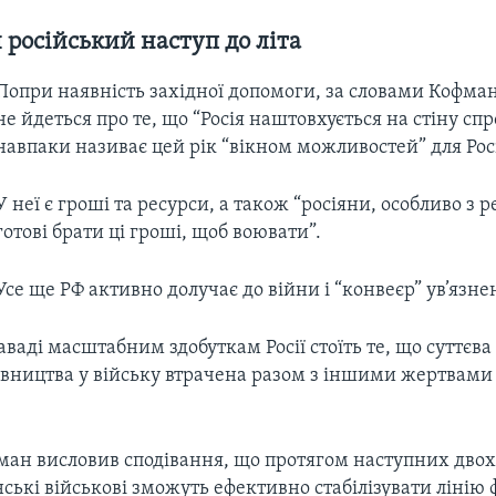
російський наступ до літа
Попри наявність західної допомоги, за словами Кофман
не йдеться про те, що “Росія наштовхується на стіну спр
навпаки називає цей рік “вікном можливостей” для Росі
У неї є гроші та ресурси, а також “росіяни, особливо з ре
готові брати ці гроші, щоб воювати”.
Усе ще РФ активно долучає до війни і “конвеєр” ув’язне
аваді масштабним здобуткам Росії стоїть те, що суттєва 
івництва у війську втрачена разом з іншими жертвами 
ман висловив сподівання, що протягом наступних двох
нські військові зможуть ефективно стабілізувати лінію 