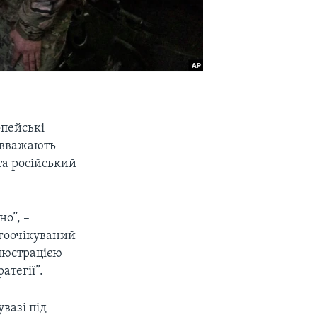
опейські
 вважають
та російський
но”, –
вгоочікуваний
ілюстрацією
атегії”.
вазі під