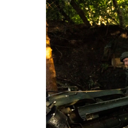
СУСПІЛЬСТВО
ТЕЛЕПРОГРАМИ
ЕКОНОМІКА
ENGLISH
ЧАС-TIME
ІСТОРІЇ УСПІХУ УКРАЇНЦІВ
БРИФІНГ ГОЛОСУ АМЕРИКИ
СТУДІЯ ВАШИНГТОН
ВІКНО В АМЕРИКУ
ПРАЙМ-ТАЙМ
ПОГЛЯД З ВАШИНГТОНА