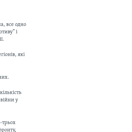
а, все одно
отиву” і
ї.
гіонів, які
них.
кількість
війни у
-трьох
фронту,