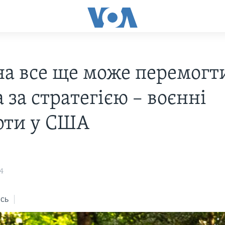
на все ще може перемогт
 за стратегією – воєнні
рти у США
4
сь