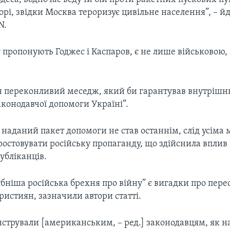
рі, звідки Москва тероризує цивільне населення”, – йд
N.
у пропонують Годжес і Каспаров, є не лише військовою, 
н переконливий меседж, який би гарантував внутріш
аконодавчої допомоги Україні”.
 наданий пакет допомоги не став останнім, слід усім
остовувати російську пропаганду, що здійснила вплив
убліканців.
бніша російська брехня про війну” є вигадки про пере
истиян, зазначили автори статті.
стрували [американським, – ред.] законодавцям, як на