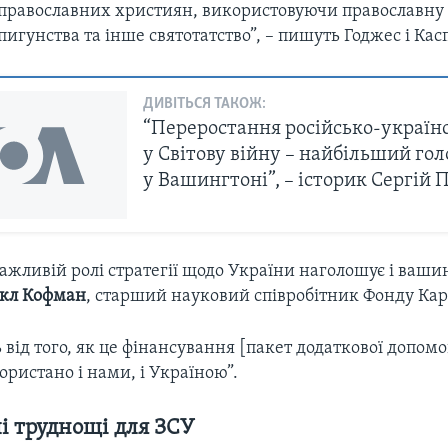
еправославних християн, використовуючи православну 
игунства та інше святотатство”, – пишуть Годжес і Кас
ДИВІТЬСЯ ТАКОЖ:
“Переростання російсько-українс
у Світову війну – найбільший гол
у Вашингтоні”, – історик Сергій 
ажливій ролі стратегії щодо України наголошує і ваш
кл Кофман
, старший науковий співробітник Фонду Кар
 від того, як це фінансування [пакет додаткової допомо
користано і нами, і Україною”.
і труднощі для ЗСУ