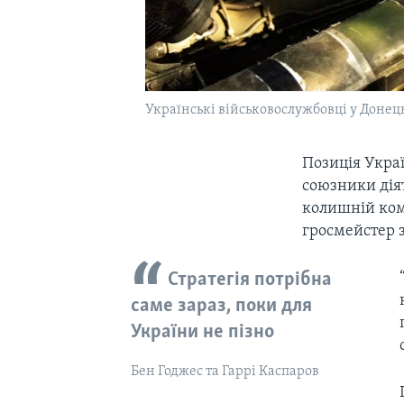
Українські військовослужбовці у Донецьк
Позиція Украї
союзники дія
колишній ком
гросмейстер 
Стратегія потрібна
саме зараз, поки для
України не пізно
Бен Годжес та Гаррі Каспаров