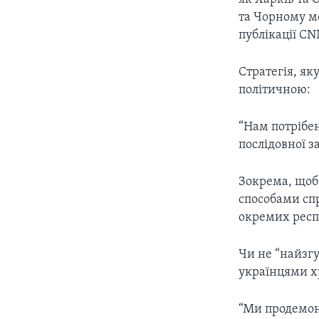
та Чорному мо
публікації CN
Стратегія, як
політичною:
“Нам потрібе
послідовної з
Зокрема, щоб
способами спр
окремих респ
Чи не “найзгу
українцями хр
“Ми продемон