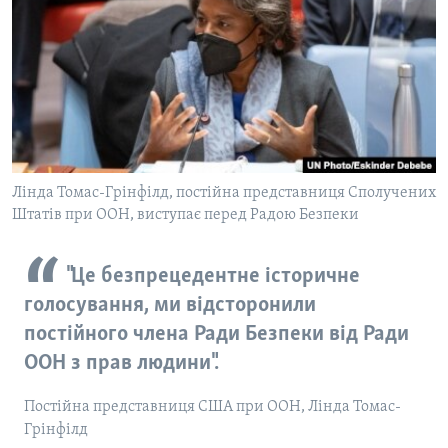
ВІДЕО
СУСПІЛЬСТВО
ТЕЛЕПРОГРАМИ
ЕКОНОМІКА
ENGLISH
ЧАС-TIME
ІСТОРІЇ УСПІХУ УКРАЇНЦІВ
БРИФІНГ ГОЛОСУ АМЕРИКИ
Learning English
СТУДІЯ ВАШИНГТОН
МИ В СОЦМЕРЕЖАХ
ВІКНО В АМЕРИКУ
Лінда Томас-Грінфілд, постійна представниця Сполучених
Штатів при ООН, виступає перед Радою Безпеки
ПРАЙМ-ТАЙМ
ПОГЛЯД З ВАШИНГТОНА
"Це безпрецедентне історичне
Мови
голосування, ми відсторонили
постійного члена Ради Безпеки від Ради
ООН з прав людини".
Постійна представниця США при ООН, Лінда Томас-
Грінфілд