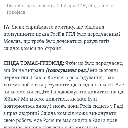
Постійна представниця США при ООН, Лінда Томас-
Грінфілд
ГА:
Як ви сприймаєте критику, що рішення
призупинити права Росії в РПЛ було передчасним?
Мовляв, що треба було дочекатись результатів
слідчої комісії по Україні.
ЛІНДА ТОМАС-ҐРІНФІЛД:
Якби це було передчасно,
ми би не виграли
(голосування ред.)
Ми сьогодні
перемогли. І так, є Комісія з розслідування, і ми
хочемо побачити результати цієї слідчої комісії. Але
чи маємо ми сидіти і продовжувати дивитися на цю
бійню? Ми маємо дивитись, як жах Бучі
повторюється знову і знову, поки Росія сидить у Раді
з прав людини? Слідча комісія може виконувати
свою роботу. Але Росія не має сидіти в Раді з прав
людини, використовуючи її як механізм