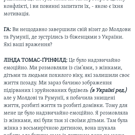
конфлікті, і ви повинні запитати їх, - якою є їхня
мотивація.
ГА:
Ви нещодавно завершили свій візит до Молдови
та Румунії, де зустрілись із біженцями з України.
Які ваші враження?
ЛІНДА ТОМАС-ҐРІНФІЛД:
Це було надзвичайно
емоційно. Ми розмовляли із сім’ями, з жінками,
дітьми та людьми похилого віку, які залишили своє
життя позаду. Ми зараз бачимо зображення
підірваних і зруйнованих будівель
(в Україні ред.)
але у Молдові та Румунії, я побачила знищені
життя, розбиті життя та розбиті домівки. Тому для
мене це було надзвичайно емоційно. Я розмовляла
із жінками, які були там зі своїми дітьми. Там була
жінка з восьмирічною дитиною, вона шукала