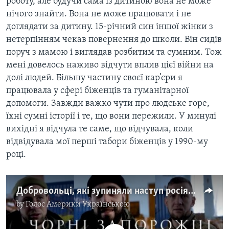
роботу, але будучи сама із дитиною вона не може
нічого знайти. Вона не може працювати і не
доглядати за дитину. 15-річний син іншої жінки з
нетерпінням чекав повернення до школи. Він сидів
поруч з мамою і виглядав розбитим та сумним. Тож
мені довелось наживо відчути вплив цієї війни на
долі людей. Більшу частину своєї кар’єри я
працювала у сфері біженців та гуманітарної
допомоги. Завжди важко чути про людське горе,
їхні сумні історії і те, що вони пережили. У минулі
вихідні я відчула те саме, що відчувала, коли
відвідувала мої перші табори біженців у 1990-му
році.
Добровольці, які зупиняли наступ росіян на Київ
by
Голос Америки Українською