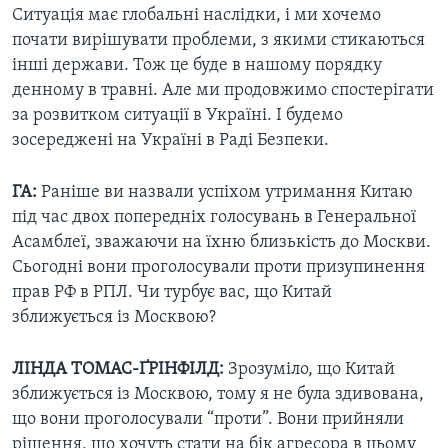
Ситуація має глобальні наслідки, і ми хочемо
почати вирішувати проблеми, з якими стикаються
інші держави. Тож це буде в нашому порядку
денному в травні. Але ми продовжимо спостерігати
за розвитком ситуації в Україні. І будемо
зосереджені на Україні в Раді Безпеки.
ГА:
Раніше ви назвали успіхом утримання Китаю
під час двох попередніх голосувань в Генеральної
Асамблеї, зважаючи на їхню близькість до Москви.
Сьогодні вони проголосували проти призупинення
прав РФ в РПЛ. Чи турбує вас, що Китай
зближується із Москвою?
ЛІНДА ТОМАС-ҐРІНФІЛД:
Зрозуміло, що Китай
зближується із Москвою, тому я не була здивована,
що вони проголосували “проти”. Вони прийняли
рішення, що хочуть стати на бік агресора в цьому