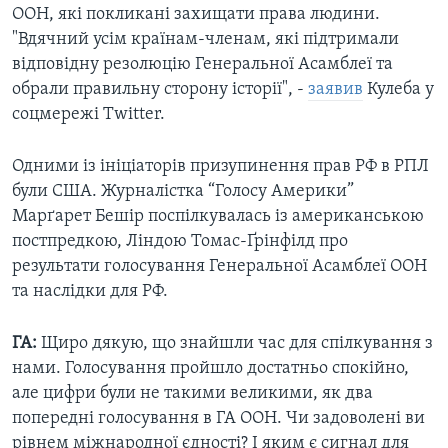
ООН, які покликані захищати права людини.
"Вдячний усім країнам-членам, які підтримали
відповідну резолюцію Генеральної Асамблеї та
обрали правильну сторону історії", -
заявив
Кулеба у
соцмережі Twitter.
Одними із ініціаторів призупинення прав РФ в РПЛ
були США. Журналістка “Голосу Америки”
Марґарет Бешір поспілкувалась із американською
постпредкою, Ліндою Томас-Ґрінфілд про
результати голосування Генеральної Асамблеї ООН
та наслідки для РФ.
ГА:
Щиро дякую, що знайшли час для спілкування з
нами. Голосування пройшло достатньо спокійно,
але цифри були не такими великими, як два
попередні голосування в ГА ООН. Чи задоволені ви
рівнем міжнародної єдності? І яким є сигнал для