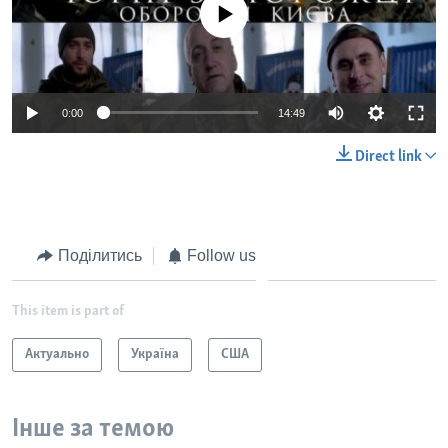
No media source currently available
0:00
14:49
Direct link
Поділитись
Follow us
This item is part of
Актуально
Україна
США
Інше за темою