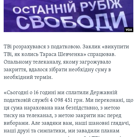
ВІДЕО
СУСПІЛЬСТВО
ТЕЛЕПРОГРАМИ
ЕКОНОМІКА
ENGLISH
ЧАС-TIME
ІСТОРІЇ УСПІХУ УКРАЇНЦІВ
БРИФІНГ ГОЛОСУ АМЕРИКИ
Learning English
СТУДІЯ ВАШИНГТОН
ТВі розрахувався з податковою. Заклик «викупити
ТВі, як колись Тараса Шевченка» спрацював.
МИ В СОЦМЕРЕЖАХ
ВІКНО В АМЕРИКУ
Опальному телеканалу, якому загрожувало
ПРАЙМ-ТАЙМ
закриття, вдалося зібрати необхідну суму в
необхідний термін.
ПОГЛЯД З ВАШИНГТОНА
Мови
«Сьогодні о 16 годині ми сплатили Державній
податковій службі 4 098 451 грн. Ми переконані, що
ця сума нарахована нам безпідставно, з метою
тиску на телеканал, з метою закрити нас перед
виборами. Але завдяки вам, наші шановні глядачі,
наші друзі та симпатики, ми завадили планам