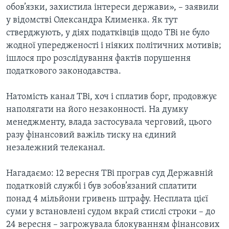
обов’язки, захистила інтереси держави», – заявили
у відомстві Олександра Клименка. Як тут
стверджують, у діях податківців щодо ТВі не було
жодної упередженості і ніяких політичних мотивів;
ішлося про розслідування фактів порушення
податкового законодавства.
Натомість канал ТВі, хоч і сплатив борг, продовжує
наполягати на його незаконності. На думку
менеджменту, влада застосувала черговий, цього
разу фінансовий важіль тиску на єдиний
незалежний телеканал.
Нагадаємо: 12 вересня ТВі програв суд Державній
податковій службі і був зобов’язаний сплатити
понад 4 мільйони гривень штрафу. Несплата цієї
суми у встановлені судом вкрай стислі строки – до
24 вересня – загрожувала блокуванням фінансових