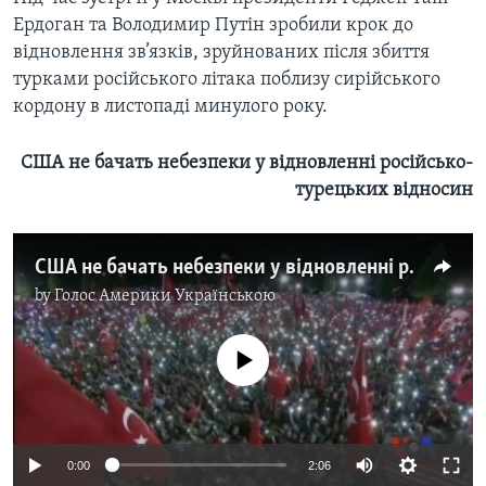
Ердоган та Володимир Путін зробили крок до
відновлення зв’язків, зруйнованих після збиття
турками російського літака поблизу сирійського
кордону в листопаді минулого року.
США не бачать небезпеки у відновленні російсько-
турецьких відносин
США не бачать небезпеки у відновленні російсько-турецьких відносин. Відео
by
Голос Америки Українською
No media source currently available
0:00
2:06