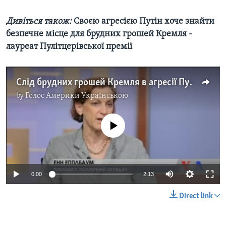
Дивіться також:
Своєю агресією Путін хоче знайти
безпечне місце для брудних грошей Кремля -
лауреат Пулітцерівської премії
Слід брудних грошей Кремля в агресії Путіна знайдено лауреатом Пулітцерівської премії. Відео
by
Голос Америки Українською
No media source currently available
0:00
2:13
Direct link