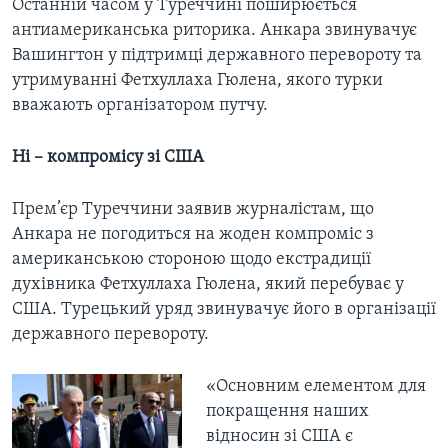
Останній часом у Туреччині поширюється
антиамериканська риторика. Анкара звинувачує
Вашингтон у підтримці державного перевороту та
утримуванні Фетхуллаха Гюлена, якого турки
вважають організатором путчу.
Ні – компромісу зі США
Прем’єр Туреччини заявив журналістам, що
Анкара не погодиться на жоден компроміс з
американською стороною щодо екстрадиції
духівника Фетхуллаха Гюлена, який перебуває у
США. Турецький уряд звинувачує його в організації
державного перевороту.
​​«Основним елементом для
покращення наших
відносин зі США є