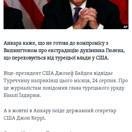
ВІДЕО
СУСПІЛЬСТВО
ТЕЛЕПРОГРАМИ
ЕКОНОМІКА
ENGLISH
ЧАС-TIME
ІСТОРІЇ УСПІХУ УКРАЇНЦІВ
БРИФІНГ ГОЛОСУ АМЕРИКИ
Learning English
Анкара каже, що не готова до компромісу з
СТУДІЯ ВАШИНГТОН
Вашингтоном про екстрадицію духівника Гюлена,
МИ В СОЦМЕРЕЖАХ
ВІКНО В АМЕРИКУ
що переховується від турецьої влади у США.
ПРАЙМ-ТАЙМ
Віце-президент США Джозеф Байден відвідає
ПОГЛЯД З ВАШИНГТОНА
Туреччину наприкінці цього місяця, 24 серпня. Про
Мови
це журналістам повідомив глава турецького уряду
Біналі Їлдирим.
А в жовтні в Анкару поїде державний секретар
США Джон Керрі.