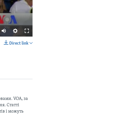
Direct link
SHARE
вами. VOA, за
px
width
я. Статті
ів і можуть