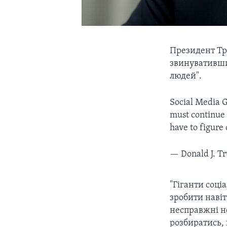
Президент Тр
звинувативши
людей".
Social Media Gi
must continue 
have to figure 
— Donald J. 
"Гіганти соц
зробити наві
несправжні н
розбиратись, 