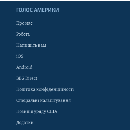
ГОЛОС АМЕРИКИ
Про нас
Робота
Напишіть нам
iOS
Android
Learning English
BBG Direct
Політика конфіденційності
МИ В СОЦМЕРЕЖАХ
Спеціальні налаштування
Позиція уряду США
Додатки