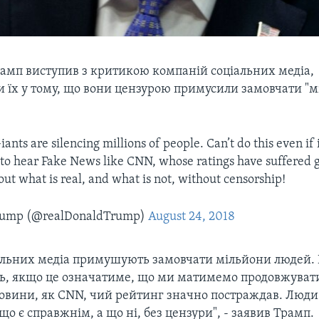
амп виступив з критикою компаній соціальних медіа,
 їх у тому, що вони цензурою примусили замовчати "
ants are silencing millions of people. Can’t do this even if
to hear Fake News like CNN, whose ratings have suffered g
out what is real, and what is not, without censorship!
Trump (@realDonaldTrump)
August 24, 2018
іальних медіа примушують замовчати мільйони людей.
ть, якщо це означатиме, що ми матимемо продовжуват
овини, як CNN, чий рейтинг значно постраждав. Люд
що є справжнім, а що ні, без цензури", - заявив Трамп.