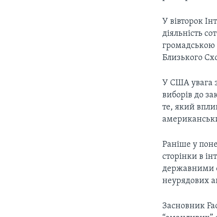
У вівторок Ін
діяльність со
громадською 
Близького Сх
У США увага 
виборів до за
те, який впли
американськи
Раніше у поне
сторінки в ін
державними о
неурядових а
Засновник Fa