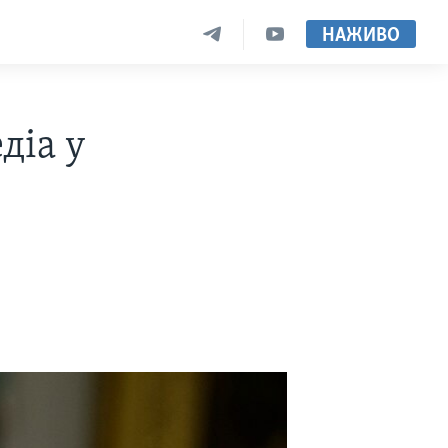
НАЖИВО
діа у