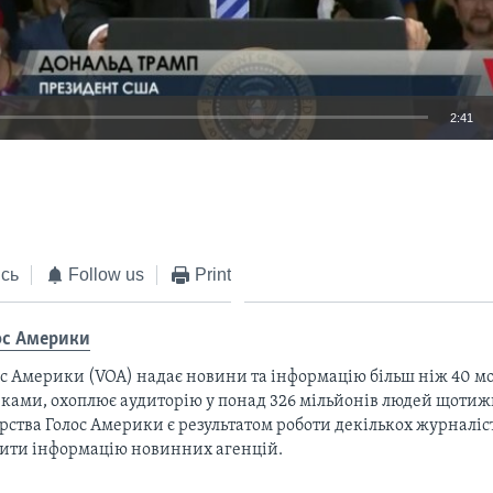
2:41
EMBED
сь
Follow us
Print
ос Америки
с Америки (VOA) надає новини та інформацію більш ніж 40 мо
ками, охоплює аудиторію у понад 326 мільйонів людей щотижн
рства Голос Америки є результатом роботи декількох журналіст
тити інформацію новинних агенцій.