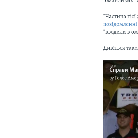
“оманливих” с
“Частина тієї 
повідомленні
“вводили в ом
Дивіться також
by
Голос Аме