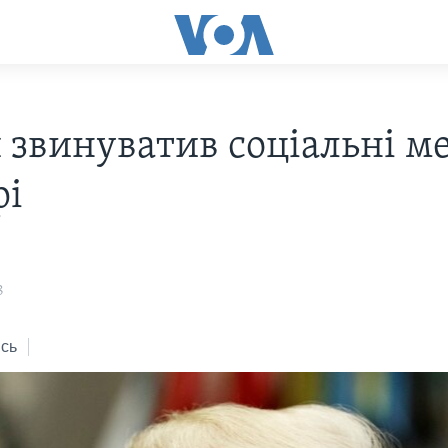
 звинуватив соціальні ме
рі
8
сь