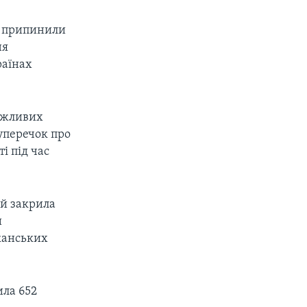
бо припинили
ня
раїнах
ажливих
суперечок про
і під час
 й закрила
и
канських
ила 652