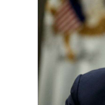
СУСПІЛЬСТВО
ТЕЛЕПРОГРАМИ
ЕКОНОМІКА
ENGLISH
ЧАС-TIME
ІСТОРІЇ УСПІХУ УКРАЇНЦІВ
БРИФІНГ ГОЛОСУ АМЕРИКИ
СТУДІЯ ВАШИНГТОН
ВІКНО В АМЕРИКУ
ПРАЙМ-ТАЙМ
ПОГЛЯД З ВАШИНГТОНА