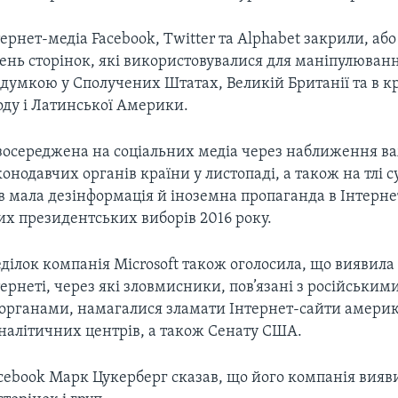
тернет-медіа Facebook, Twitter та Alphabet закрили, а
тень сторінок, які використовувалися для маніпулюван
думкою у Сполучених Штатах, Великій Британії та в к
оду і Латинської Америки.
зосереджена на соціальних медіа через наближення в
конодавчих органів країни у листопаді, а також на тлі 
в мала дезінформація й іноземна пропаганда в Інтернет
х президентських виборів 2016 року.
ділок компанія Microsoft також оголосила, що виявила
тернеті, через які зловмисники, пов’язані з російським
рганами, намагалися зламати Інтернет-сайти амери
налітичних центрів, а також Сенату США.
cebook Марк Цукерберг сказав, що його компанія вияв