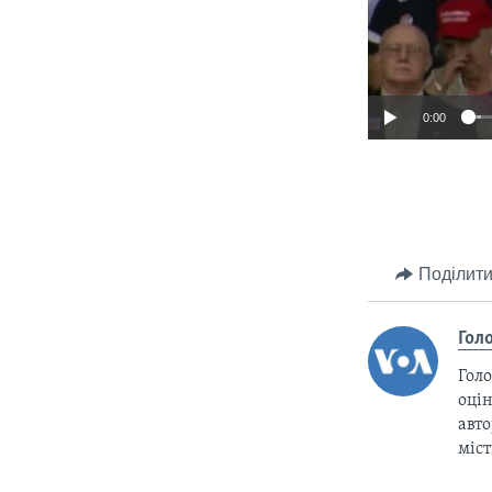
0:00
Поділити
Гол
Голо
оцін
авто
міс