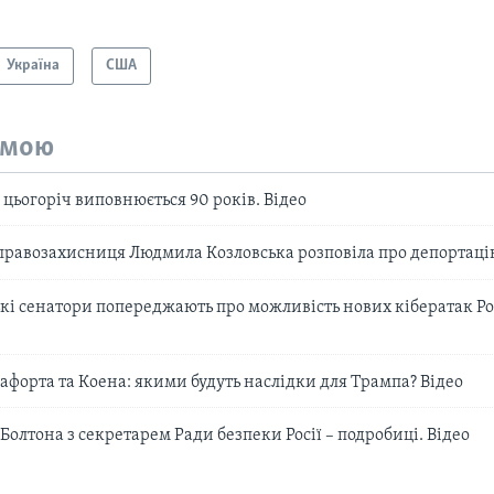
Україна
США
емою
цьогоріч виповнюється 90 років. Відео
правозахисниця Людмила Козловська розповіла про депортацію
і сенатори попереджають про можливість нових кібератак Ро
форта та Коена: якими будуть наслідки для Трампа? Відео
олтона з секретарем Ради безпеки Росії – подробиці. Відео