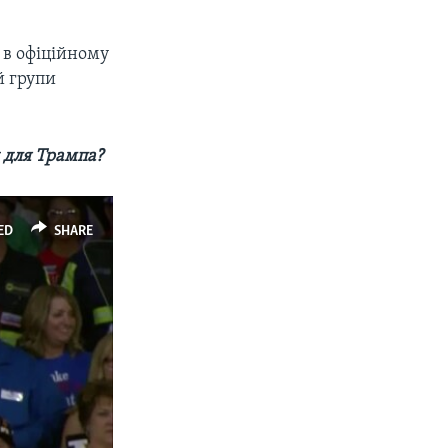
о в офіційному
й групи
 для Трампа?
ED
SHARE