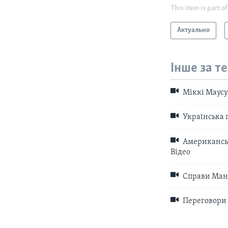
This item is part of
Актуально
Інше за т
Міккі Маусу 
Українська 
Американськ
Відео
Справи Мана
Переговори Б