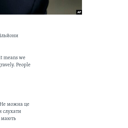
мільйони
 it means we
ravely. People
 Не можна це
и слухати
и мають