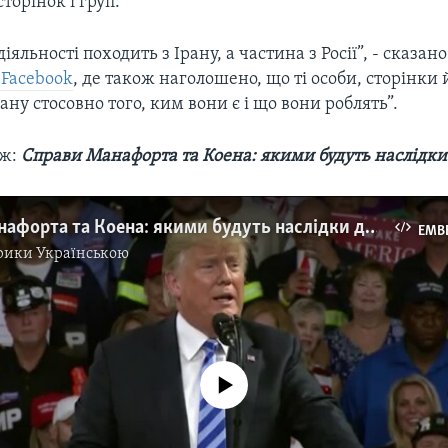
торінок і груп.
діяльності походить з Ірану, а частина з Росії”, - сказан
 Facebook
, де також наголошено, що ті особи, сторінки 
ану стосовно того, ким вони є і що вони роблять”.
: ​
Справи Манафорта та Коена: якими будуть наслідки
Справи Манафорта та Коена: якими будуть наслідки для Трампа? Відео
EMB
рики Українською
No media source currently available