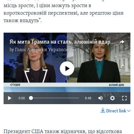
місць зросте, і ціни можуть зрости в
короткостроковій перспективі, але зрештою ціни
також впадуть”.
Як мита Трампа на сталь, алюміній вдарять по Україні та світу. Відео
by
Голос Америки Українською
No media source currently available
Auto
0:00
8:48
240p
Direct link
360p
Auto
240p
360p
480p
480p
Президент США також відзначив, що відсоткова