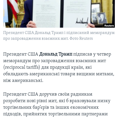
ВІДЕО
СУСПІЛЬСТВО
ТЕЛЕПРОГРАМИ
ЕКОНОМІКА
ENGLISH
ЧАС-TIME
ІСТОРІЇ УСПІХУ УКРАЇНЦІВ
БРИФІНГ ГОЛОСУ АМЕРИКИ
Президент США Дональд Трамп і підписаний меморандум
Learning English
СТУДІЯ ВАШИНГТОН
про запровадження взаємних мит. Фото Reuters
МИ В СОЦМЕРЕЖАХ
ВІКНО В АМЕРИКУ
Президент США
Дональд Трамп
підписав у четвер
ПРАЙМ-ТАЙМ
меморандум про запровадження взаємних мит
ПОГЛЯД З ВАШИНГТОНА
(reciprocal tariffs) для продукції країн, які
Мови
обкладають американські товари вищими митами,
ніж американські.
Президент США доручив своїм радникам
розробити нові рівні мит, які б враховували низку
торгівельних бар’єрів та інших економічних
підходів, прийнятих торгівельними партнерами