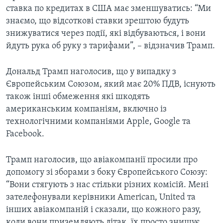
ставка по кредитах в США має зменшуватись: “Ми
720p
720p
знаємо, що відсоткові ставки зрештою будуть
знижуватися через події, які відбуваються, і вони
йдуть рука об руку з тарифами”, – відзначив Трамп.
Дональд Трамп наголосив, що у випадку з
Європейським Союзом, який має 20% ПДВ, існують
також інші обмеження які шкодять
американським компаніям, включно із
технологічними компаніями Apple, Google та
Facebook.
Трамп наголосив, що авіакомпанії просили про
допомогу зі зборами з боку Європейського Союзу:
“Вони стягують з нас стільки різних комісій. Мені
зателефонували керівники American, United та
інших авіакомпаній і сказали, що кожного разу,
коли вони приземляють літак, їх просто знищує