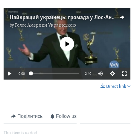
Найкращий українець: громада у Лос-Анджелесі поминає Алекса Требека, ведучого «Джепарді». Відео
by
Голос Америки Українською
No media source currently available
0:00
2:40
Direct link
Поділитись
Follow us
This item is part of