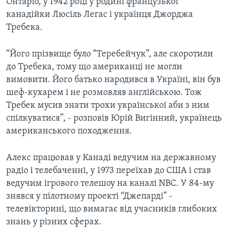
Онтаріо, у 1942 році у родині французької
канадійки Люсіль Легас і українця Джорджа
Требека.
“Його прізвище було “Теребейчук”, але скоротили
до Требека, тому що американці не могли
вимовити. Його батько народився в Україні, він був
шеф-кухарем і не розмовляв англійською. Тож
Требек мусив знати трохи української аби з ним
спілкуватися”, - розповів Юрій Вигінний, українець
американського походження.
Алекс працював у Канаді ведучим на державному
радіо і телебаченні, у 1973 переїхав до США і став
ведучим ігрового телешоу на каналі NBC. У 84-му
знявся у пілотному проекті “Джепарді” -
телевікторині, що вимагає від учасників глибоких
знань у різних сферах.