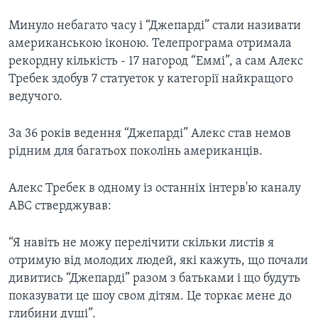
Минуло небагато часу і “Джепарді” стали називати
американською іконою. Телепрограма отримала
рекордну кількість - 17 нагород “Еммі”, а сам Алекс
Требек здобув 7 статуеток у категорії найкращого
ведучого.
За 36 років ведення “Джепарді” Алекс став немов
рідним для багатьох поколінь американців.
Алекс Требек в одному із останніх інтерв'ю каналу
ABC стверджував:
“Я навіть не можу перелічити скільки листів я
отримую від молодих людей, які кажуть, що почали
дивитись “Джепарді” разом з батьками і що будуть
показувати це шоу свом дітям. Це торкає мене до
глибини душі”.