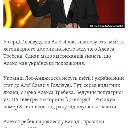
ВІДЕО
СУСПІЛЬСТВО
ТЕЛЕПРОГРАМИ
ЕКОНОМІКА
ENGLISH
ЧАС-TIME
ІСТОРІЇ УСПІХУ УКРАЇНЦІВ
БРИФІНГ ГОЛОСУ АМЕРИКИ
Learning English
У серці Голлівуду, на Алеї зірок, вшановують пам'ять
СТУДІЯ ВАШИНГТОН
легендарного американського ведучого Алекса
МИ В СОЦМЕРЕЖАХ
ВІКНО В АМЕРИКУ
Требека. Однак мало американців знають, що
ПРАЙМ-ТАЙМ
Алекс мав українське походження.
ПОГЛЯД З ВАШИНГТОНА
Українці Лос-Анджелеса несуть квіти і український
Мови
стяг до Алеї Слави у Голлівуді. Тут, серед видатних
людей, є зірка Алекса Требека. Ведучий популярної
у США телегри-вікторини “Джепарді! – Ризикуй!”
помер 8 листопада від раку підшлункової залози.
Алекс Требек народився у Канаді, провінції