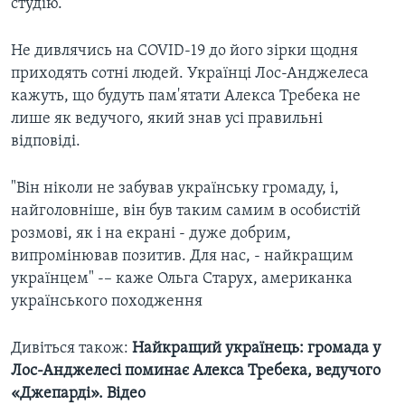
студію.
Не дивлячись на COVID-19 до його зірки щодня
приходять сотні людей. Українці Лос-Анджелеса
кажуть, що будуть пам'ятати Алекса Требека не
лише як ведучого, який знав усі правильні
відповіді.
"Він ніколи не забував українську громаду, і,
найголовніше, він був таким самим в особистій
розмові, як і на екрані - дуже добрим,
випромінював позитив. Для нас, - найкращим
українцем" -– каже Ольга Старух, американка
українського походження
Дивіться також:
Найкращий українець: громада у
Лос-Анджелесі поминає Алекса Требека, ведучого
«Джепарді». Відео