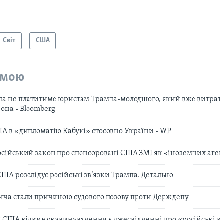
Світ
США
емою
а не платитиме юристам Трампа-молодшого, який вже витрат
она - Bloomberg
США в «дипломатію Кабукі» стосовно України - WP
сійський закон про спонсоровані США ЗМІ як «іноземних аге
США розслідує російські зв’язки Трампа. Детально
ича стали причиною судового позову проти Держдепу
ї США відкинув звинувачення у лжесвідченні про «російські 