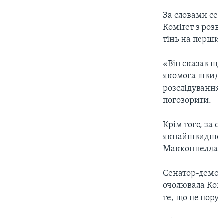
За словами се
Комітет з роз
тінь на перши
«Він сказав щ
якомога швидш
розслідування
поговорити.
Крім того, за
якнайшвидше 
Макконнелла і
Сенатор-демо
очолювала Ко
те, що це пор