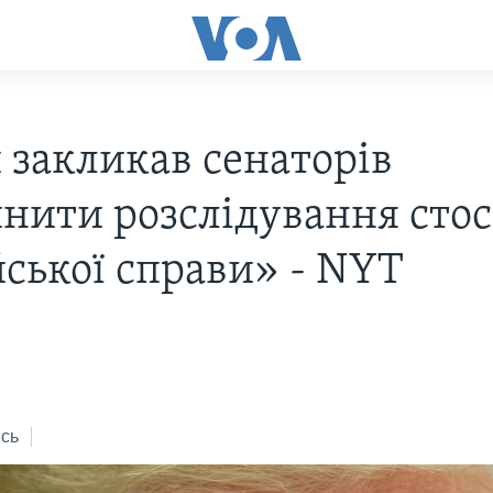
 закликав сенаторів
нити розслідування сто
йської справи» - NYT
7
сь