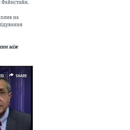
я Файнстайн.
вплив на
слідування
сини між
ED
SHARE