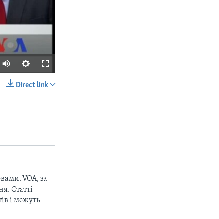
Direct link
SHARE
вами. VOA, за
px
width
я. Статті
ів і можуть