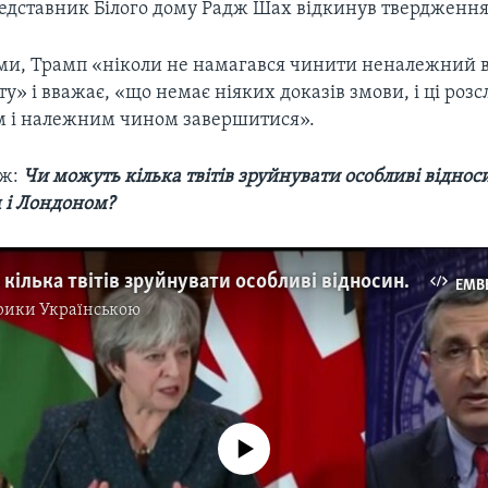
едставник Білого дому Радж Шах відкинув твердженн
ами, Трамп «ніколи не намагався чинити неналежний 
ту» і вважає, «що немає ніяких доказів змови, і ці роз
 і належним чином завершитися».
ож:
Чи можуть кілька твітів зруйнувати особливі відно
 і Лондоном?
Чи можуть кілька твітів зруйнувати особливі відносини між Вашингтоном і Лондоном? Відео
EMB
рики Українською
No media source currently available