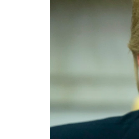
СУСПІЛЬСТВО
ТЕЛЕПРОГРАМИ
ЕКОНОМІКА
ENGLISH
ЧАС-TIME
ІСТОРІЇ УСПІХУ УКРАЇНЦІВ
БРИФІНГ ГОЛОСУ АМЕРИКИ
СТУДІЯ ВАШИНГТОН
ВІКНО В АМЕРИКУ
ПРАЙМ-ТАЙМ
ПОГЛЯД З ВАШИНГТОНА