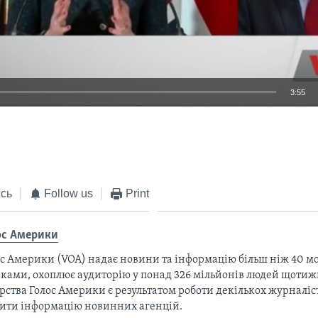
3:55
EMBED
сь
Follow us
Print
ос Америки
с Америки (VOA) надає новини та інформацію більш ніж 40 мо
ками, охоплює аудиторію у понад 326 мільйонів людей щотижн
рства Голос Америки є результатом роботи декількох журналіст
тити інформацію новинних агенцій.