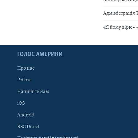
Адміністрація 
«Я йому вірю» 
ГОЛОС АМЕРИКИ
Про нас
Робота
Напишіть нам
iOS
Android
Learning English
BBG Direct