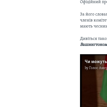
Офіційний пр
За його слов
членів коміте
мають чесним
Дивіться так
Вашингтоном
by
Голос Аме