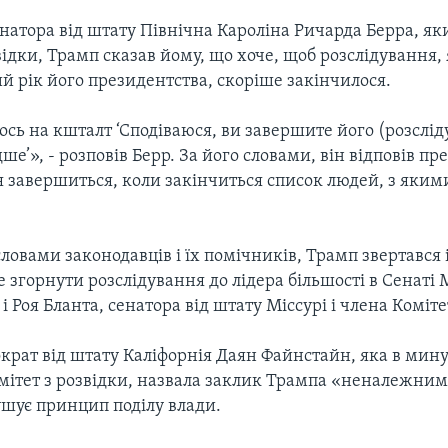
натора від штату Північна Кароліна Ричарда Берра, я
відки, Трамп сказав йому, що хоче, щоб розслідування,
й рік його президентства, скоріше закінчилося.
ось на кшталт ‘Сподіваюся, ви завершите його (розслід
е’», - розповів Берр. За його словами, він відповів пр
 завершиться, коли закінчиться список людей, з яким
 словами законодавців і їх помічників, Трамп звертався 
згорнути розслідування до лідера більшості в Сенаті 
 Роя Бланта, сенатора від штату Міссурі і члена Коміте
крат від штату Каліфорнія Даян Файнстайн, яка в мин
мітет з розвідки, назвала заклик Трампа «неналежним»
ушує принцип поділу влади.