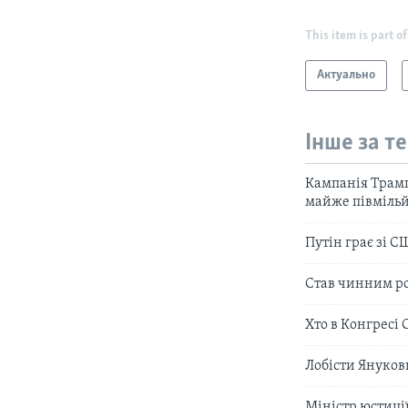
This item is part of
Актуально
Інше за т
Кампанія Трамп
майже півмільй
Путін грає зі 
Став чинним ро
Хто в Конгресі 
Лобісти Януков
Міністр юстиці