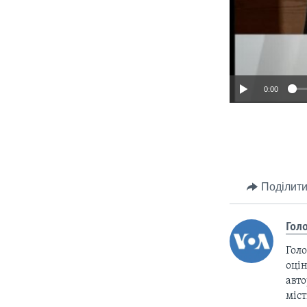
0:00
Поділити
Гол
Голо
оцін
авто
міс