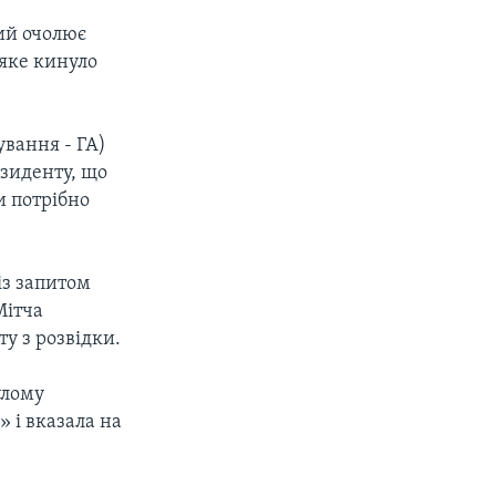
кий очолює
 яке кинуло
ування - ГА)
езиденту, що
и потрібно
із запитом
Мітча
ту з розвідки.
улому
 і вказала на