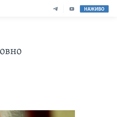
НАЖИВО
совно