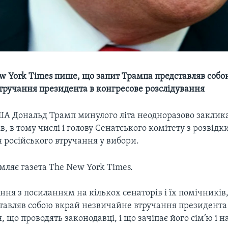
ew York Times пише, що запит Трампа представляв собо
тручання президента в конгресове розслідування
А Дональд Трамп минулого літа неодноразово заклика
в, в тому числі і голову Сенатського комітету з розвід
 російського втручання у вибори.
мляє газета The New York Times.
ня з посиланням на кількох сенаторів і їх помічників
тавляв собою вкрай незвичайне втручання президента
, що проводять законодавці, і що зачіпає його сім’ю і