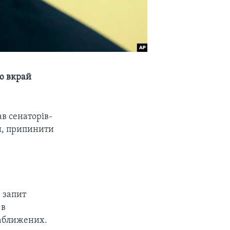
ю вкрай
в сенаторів-
ки, припинити
, запит
 в
 наближених.