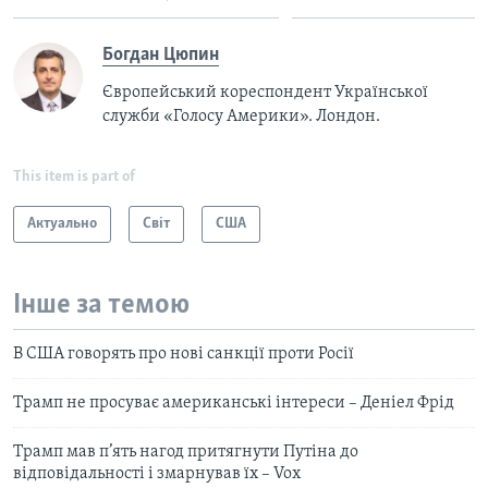
Богдан Цюпин
Європейський кореспондент Української
служби «Голосу Америки». Лондон.
This item is part of
Актуально
Світ
США
Інше за темою
В США говорять про нові санкції проти Росії
Трамп не просуває американські інтереси – Деніел Фрід
Трамп мав п’ять нагод притягнути Путіна до
відповідальності і змарнував їх – Vox