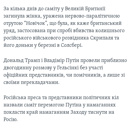
За кілька днів до саміту у Великій Британії
загинула жінка, уражена нервово-паралітичною
отрутою “Новічок”, що була, як каже британський
уряд, застосована при спробі вбивства колишнього
російського військового розвідника Скрипаля та
його доньки у березні в Солсбері.
Дональд Трамп і Владімір Путін провели приблизно
двогодинну розмову у Гельсінкі без участі
офіційних представників, чи помічників, а лише зі
своїми перекладачами.
Російська преса та представники політичних кіл
назвали саміт перемогою Путіна у намаганнях
покласти край намаганням Заходу тиснути на
Росію.