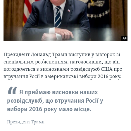
ВІДЕО
СУСПІЛЬСТВО
ТЕЛЕПРОГРАМИ
ЕКОНОМІКА
ENGLISH
ЧАС-TIME
ІСТОРІЇ УСПІХУ УКРАЇНЦІВ
БРИФІНГ ГОЛОСУ АМЕРИКИ
Learning English
СТУДІЯ ВАШИНГТОН
МИ В СОЦМЕРЕЖАХ
ВІКНО В АМЕРИКУ
Президент Дональд Трамп виступив у вівторок зі
спеціальним роз’ясненням, наголосивши, що він
ПРАЙМ-ТАЙМ
погоджується з висновками розвідслужб США про
ПОГЛЯД З ВАШИНГТОНА
втручання Росії в американські вибори 2016 року.
Мови
Я приймаю висновки наших
розвідслужб, що втручання Росії у
вибори 2016 року мало місце.
Президент Трамп