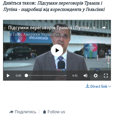
Дивіться також:
Підсумки переговорів Трампа і
Путіна - подробиці від кореспондента у Гельсінкі
Підсумки переговорів Трампа і Путіна - подробиці від кореспондента у Гельсінкі. Відео
by
Голос Америки Українською
No media source currently available
0:00
4:41
Direct link
Поділитись
Follow us