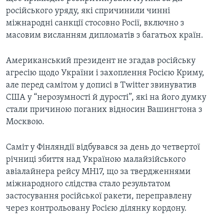
російського уряду, які спричинили чинні
міжнародні санкції стосовно Росії, включно з
масовим висланням дипломатів з багатьох країн.
Американський президент не згадав російську
агресію щодо України і захоплення Росією Криму,
але перед самітом у дописі в Twitter звинуватив
США у “нерозумності й дурості”, які на його думку
стали причиною поганих відносин Вашингтона з
Москвою.
Саміт у Фінляндії відбувався за день до четвертої
річниці збиття над Україною малайзійського
авіалайнера рейсу MH17, що за твердженнями
міжнародного слідства стало результатом
застосування російської ракети, переправлену
через контрольовану Росією ділянку кордону.