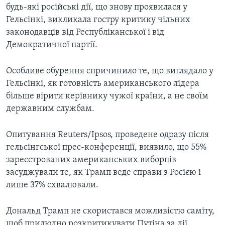
будь-які російські дії, що знову проявилася у
Гельсінкі, викликала гостру критику чільних
законодавців від Республіканської і від
Демократичної партії.
Особливе обурення спричинило те, що виглядало у
Гельсінкі, як готовність американського лідера
більше вірити керівнику чужої країни, а не своїм
державним службам.
Опитування Reuters/Ipsos, проведене одразу після
гельсінгської прес-конференції, виявило, що 55%
зареєстрованих американських виборців
засуджували те, як Трамп веде справи з Росією і
лише 37% схвалювали.
Дональд Трамп не скористався можливістю саміту,
щоб прилюдно розкритикувати Путіна за дії