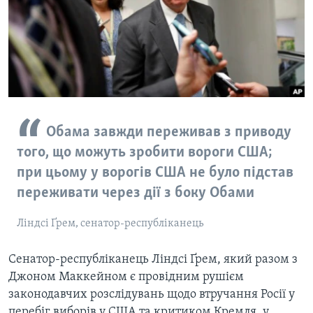
ВІДЕО
СУСПІЛЬСТВО
ТЕЛЕПРОГРАМИ
ЕКОНОМІКА
ENGLISH
ЧАС-TIME
ІСТОРІЇ УСПІХУ УКРАЇНЦІВ
БРИФІНГ ГОЛОСУ АМЕРИКИ
Learning English
СТУДІЯ ВАШИНГТОН
МИ В СОЦМЕРЕЖАХ
ВІКНО В АМЕРИКУ
Обама завжди переживав з приводу
того, що можуть зробити вороги США;
ПРАЙМ-ТАЙМ
при цьому у ворогів США не було підстав
ПОГЛЯД З ВАШИНГТОНА
переживати через дії з боку Обами
Мови
Ліндсі Ґрем, сенатор-республіканець
Сенатор-республіканець Ліндсі Ґрем, який разом з
Джоном Маккейном є провідним рушієм
законодавчих розслідувань щодо втручання Росії у
перебіг виборів у США та критиком Кремля, у