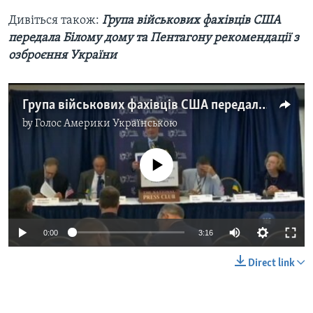
Дивіться також:
Група військових фахівців США
передала Білому дому та Пентагону рекомендації з
озброєння України
Група військових фахівців США передала Білому дому та Пентагону рекомендації з озброєння України. Відео
by
Голос Америки Українською
No media source currently available
0:00
3:16
Direct link