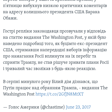
п'ятницю вибухнув низкою критичних коментарів
на адресу колишнього президента США Барака
Обами.
Гострі репліки законодавця прозвучали у відповідь
на статтю видання The Washington Post, у якій було
наведено подробиці того, як буцімто екс-президент
США, отримавши напередодні виборів інформацію
про намагання Росії вплинути на їх перебіг та
сприяти Трампу, не став рішуче зривати плани Росії
і тривалий час зволікав з будь-якою реакцією.
В серпні минулого року Білий дім дізнався, що
Путін працює над обранням Трампа, - видання The
Washington Post
https://t.co/2GfJN8MtXT
— Голоc Амepики (@chastime)
June 23, 2017