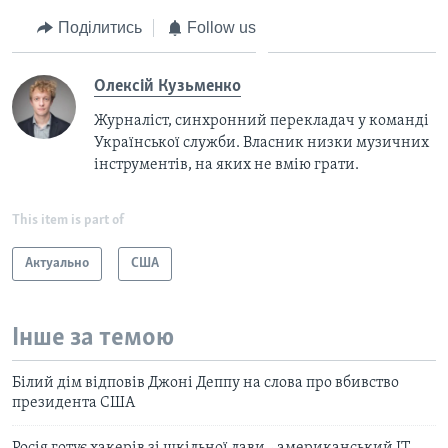
Поділитись
Follow us
Олексій Кузьменко
Журналіст, синхронний перекладач у команді
Української служби. Власник низки музичних
інструментів, на яких не вмію грати.
This item is part of
Актуально
США
Інше за темою
Білий дім відповів Джоні Деппу на слова про вбивство
президента США
Росія готує хакерів зі шкільної лави - американський ІТ