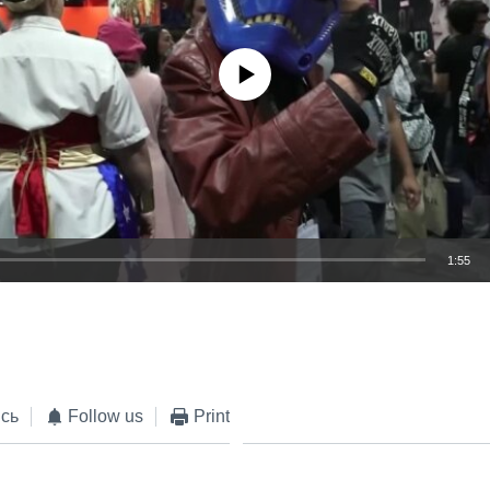
No media source currently available
1:55
EMBED
сь
Follow us
Print