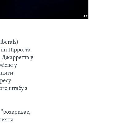
iberals)
ін Пірро, та
а Джарретта у
місце у
книги
дресу
ого штабу з
, "розкриває,
прияти