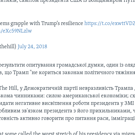
итиків, самітом президента США із Володимиром Путі
s grapple with Trump’s resilience
https://t.co/exwttVD
om/eXc59NLzlw
thehill)
July 24, 2018
езультати опитування громадської думки, один із оля
, що Трамп "не кориться законам політичного тяжіння
The Hill, у Демократичній партії невразливість Трампа
ькома чинниками: силою американської економіки; с
идати негативне висвітлення роботи президента у ЗМІ 
собливим зв'язком президента з його прихильниками, 
товність активно говорити про питання раси, імміграції
 some called the worst stretch of his presidency via migra