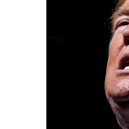
СУСПІЛЬСТВО
ТЕЛЕПРОГРАМИ
ЕКОНОМІКА
ENGLISH
ЧАС-TIME
ІСТОРІЇ УСПІХУ УКРАЇНЦІВ
БРИФІНГ ГОЛОСУ АМЕРИКИ
СТУДІЯ ВАШИНГТОН
ВІКНО В АМЕРИКУ
ПРАЙМ-ТАЙМ
ПОГЛЯД З ВАШИНГТОНА