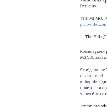
численних кр
Гельсінкі.
THE MEMO: Dem
pic.twitter.c
— The Hill (@
Коментуючи р
MSNBC заявив
Як відзначає 
пояснють кіл
виборців відк
новини" та о
через його го
Trump has what