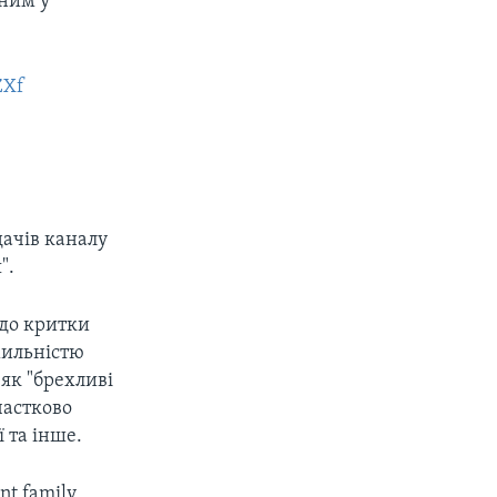
ним у
ZXf
дачів каналу
".
 до критки
хильністю
як "брехливі
частково
 та інше.
nt family