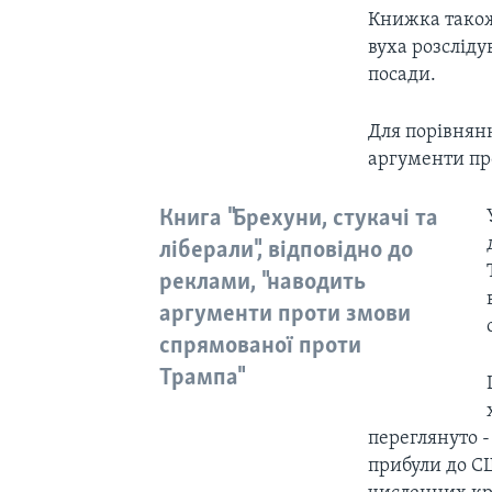
Книжка також 
вуха розсліду
посади.
Для порівнянн
аргументи пр
Книга "Брехуни, стукачі та
ліберали", відповідно до
реклами, "наводить
аргументи проти змови
спрямованої проти
Трампа"
переглянуто -
прибули до С