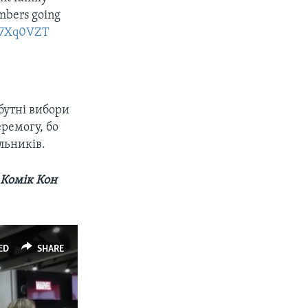
umbers going
SM7Xq0VZT
бутні вибори
ремогу, бо
льників.
 Комік Кон
ED
SHARE