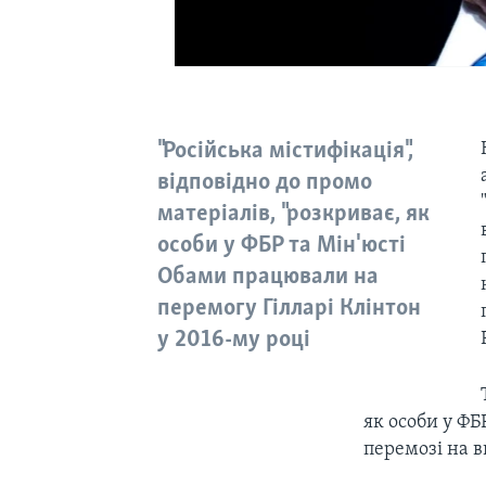
"Російська містифікація",
відповідно до промо
матеріалів, "розкриває, як
особи у ФБР та Мін'юсті
Обами працювали на
перемогу Гілларі Клінтон
у 2016-му році
як особи у Ф
перемозі на в