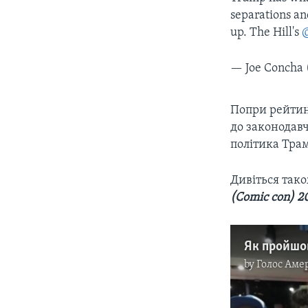
separations an
up. The Hill's
@
— Joe Concha
Попри рейтин
до законодавч
політика Тра
Дивіться так
(Comic con) 2
by
Голос Аме