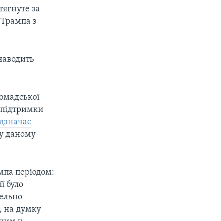
тягнуте за
 Трампа з
"наводить
ромадської
г підтримки
ідзначає
 у даному
мпа періодом:
ї було
гельно
, на думку