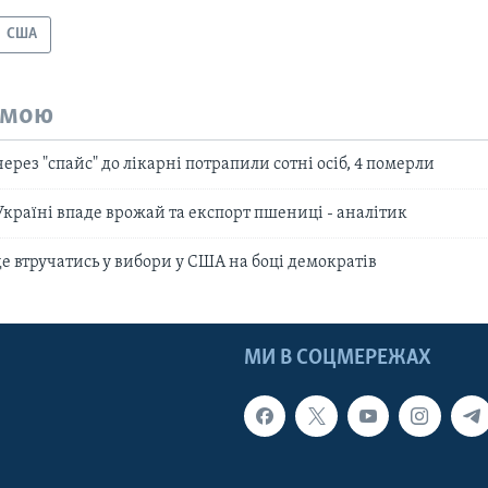
США
емою
ерез "спайс" до лікарні потрапили сотні осіб, 4 померли
Україні впаде врожай та експорт пшениці - аналітик
де втручатись у вибори у США на боці демократів
МИ В СОЦМЕРЕЖАХ