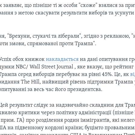
заявляє, що пізніше ті ж особи "схоже" взялися за при
вання з метою скасувати результати виборів та усунути
я, "Брехуни, стукачі та ліберали", згідно з рекламою, 
оти змови, спрямованої проти Трампа".
Успіх обох книжок
накладається
на дані опитування г
думки NBC/ Wall Street Journal , яке вказує, що рейтин
Трампа серед виборців перебуває на рівні 45%. Це, як
в
видання The Hill, найвищий рівень підтримки Трампа
опитуванні за весь час його президентсва.
Цей результат слідує за надзвичайно складним для Тра
хвилею критики через політику адміністрації (пізніше ї
 прим. ГА) про розділення родин іммігрантів, які неле
ША на підвенному кордоні країни; буцімто провальним