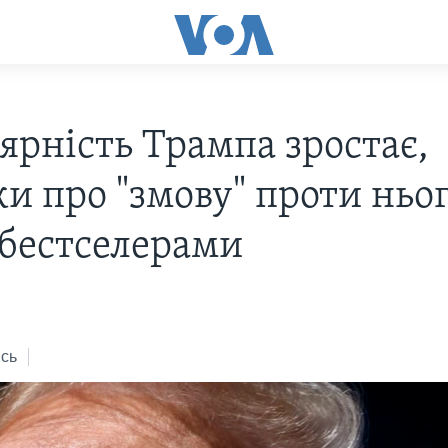
ярність Трампа зростає,
и про "змову" проти ньо
 бестселерами
сь