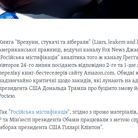
Книга "Брехуни, стукачі та ліберали" (Liars, leakers and l
американської правниці, ведучої каналу Fox News Джан
"Російська містифікація" аналітика того ж каналу Ґреґґ
вівторок 24-го липня посідають відповідно 2-ге та 1-ше 
переліку книг-бестеселерів сайту Amazon.com. Обидві 
надзвичайно критичні щодо закидів, які лунають на а
президента США Дональда Трампа про буцімто змову й
Росією.
Так "
Російська містифікація
", згідно з промо матеріалів
БР та Мін'юсті президента Обами працювали з метою с
иборах президента США Гілларі Клінтон".