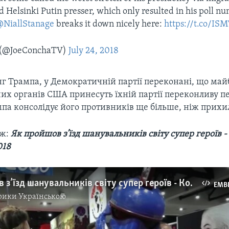
d Helsinki Putin presser, which only resulted in his poll n
NiallStanage
breaks it down nicely here:
https://t.co/I
 (@JoeConchaTV)
July 24, 2018
г Трампа, у Демократичній партії переконані, що май
их органів США принесуть їхній партії переконливу пе
мпа консолідує його противників ще більше, ніж прихи
ож:
Як пройшов з’їзд шанувальників світу супер героїв -
018
Як пройшов з’їзд шанувальників світу супер героїв - Комік Кон (Comic con) 2018. Відео
EMB
рики Українською