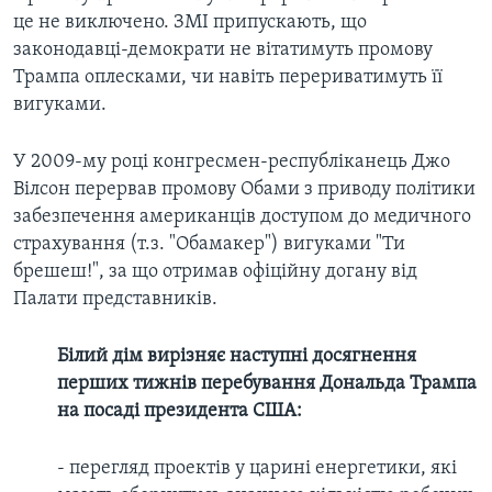
це не виключено. ЗМІ припускають, що
законодавці-демократи не вітатимуть промову
Трампа оплесками, чи навіть перериватимуть її
вигуками.
У 2009-му році конгресмен-республіканець Джо
Вілсон перервав промову Обами з приводу політики
забезпечення американців доступом до медичного
страхування (т.з. "Обамакер") вигуками "Ти
брешеш!", за що отримав офіційну догану від
Палати представників.
Білий дім вирізняє наступні досягнення
перших тижнів перебування Дональда Трампа
на посаді президента США:
- перегляд проектів у царині енергетики, які