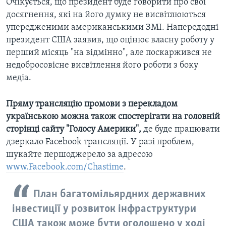
Очікується, що президент буде говорити про свої
досягнення, які на його думку не висвітлюються
упередженими американськими ЗМІ. Напередодні
президент США заявив, що оцінює власну роботу у
перший місяць "на відмінно", але поскаржився не
недобросовісне висвітлення його роботи з боку
медіа.
Пряму трансляцію промови з перекладом
українською можна також спостерігати на головній
сторінці сайту "Голосу Америки",
де буде працювати
дзеркало Facebook трансляції. У разі проблем,
шукайте першоджерело за адресою
www.Facebook.com/Chastime
.
План багатомільярдних державних
інвестиції у розвиток інфраструктури
США також може бути оголошено у ході