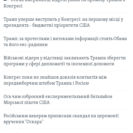
Ось як американці відреагували на промову Трампа в
Конгресі
Трамп уперше виступить у Конгресі: на першому місці у
президента - бюджетні пріоритети США
Трамп: за протестами і витоками інформації стоять Обама
та його екс-радники
Військові лідери у відставці закликають Трампа зберегти
програми у сфері дипломатії та іноземної допомоги
Конгрес поки не знайшов доказів контактів між
передвиборчим штабом Трампа і Росією
Ось чим озброєний експериментальний батальйон
Морської піхоти США
Російським хакерам приписали скандал на церемонії
вручення "Оскара"