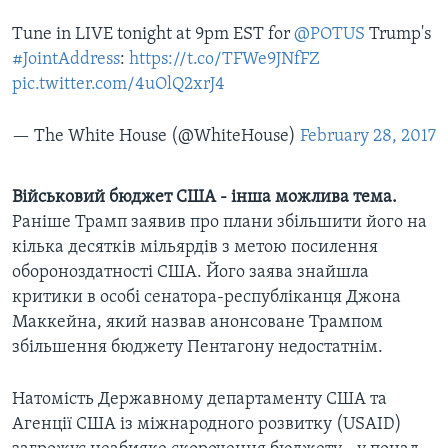
Tune in LIVE tonight at 9pm EST for
@POTUS
Trump's
#JointAddress
:
https://t.co/TFWe9JNfFZ
pic.twitter.com/4uOlQ2xrJ4
— The White House (@WhiteHouse)
February 28, 2017
Військовий бюджет США - інша можлива тема.
Раніше Трамп заявив про плани збільшити його на
кілька десятків мільярдів з метою посилення
обороноздатності США. Його заява знайшла
критики в особі сенатора-республіканця Джона
Маккейна, який назвав анонсоване Трампом
збільшення бюджету Пентагону недостатнім.
Натомість Державному департаменту США та
Агенції США із міжнародного розвитку (USAID)