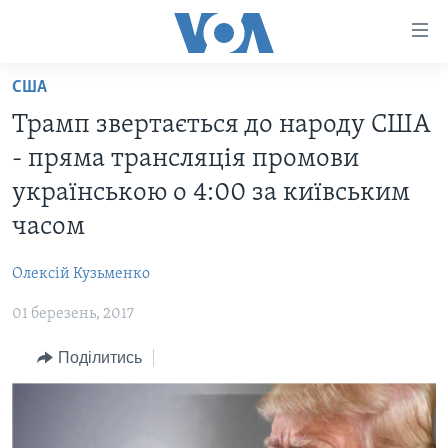
Спеціальні
потреби
Перейти
США
до
ГОЛОВНА
Трамп звертається до народу США
матеріалу
АКТУАЛЬНО
Перейти
- пряма трансляція промови
АНАЛІТИКА
до
СВІТ
українською о 4:00 за київським
меню
ПОЛІТИКА В США
США
часом
сторінки
АДМІНІСТРАЦІЯ ПРЕЗИДЕНТА ТРАМПА: ПЕРШІ 100
УКРАЇНА
Перейти
ДНІВ
Олексій Кузьменко
до
ВІЙНА - ЦЕ ОСОБИСТЕ
Пошуку
УКРАЇНЦІ В АМЕРИЦІ
01 березень, 2017
УКРАЇНЦІ У СВІТІ
УКРАЇНА
Поділитись
НАУКА
ІНТЕРВ'Ю
ЗДОРОВ'Я
БОРОТЬБА З ДЕЗІНФОРМАЦІЄЮ
КУЛЬТУРА