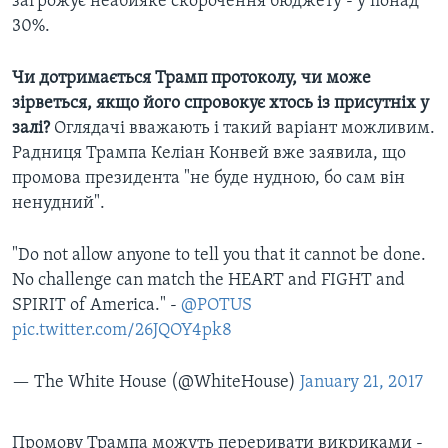
загрожує неабияке скорочення бюджету - у понад
30%.
Чи дотримається Трамп протоколу, чи може
зірветься, якщо його спровокує хтось із присутніх у
залі?
Оглядачі вважають і такий варіант можливим.
Радниця Трампа Келіан Конвей вже заявила, що
промова президента "не буде нудною, бо сам він
ненудний".
"Do not allow anyone to tell you that it cannot be done.
No challenge can match the HEART and FIGHT and
SPIRIT of America." -
@POTUS
pic.twitter.com/26JQOY4pk8
— The White House (@WhiteHouse)
January 21, 2017
Промову Трампа можуть переривати викриками -