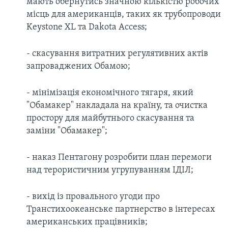
мають обернутись значною кількістю робочих
місць для американців, таких як трубопроводи
Keystone XL та Dakota Access;
- скасування витратних регулятивних актів
запроваджених Обамою;
- мінімізація економічного тягаря, який
"Обамакер" накладала на країну, та очистка
простору для майбутнього скасування та
заміни "Обамакер";
- наказ Пентагону розробити план перемоги
над терористичним угрупуванням ІДІЛ;
- вихід із провального угоди про
Транстихоокеанське партнерство в інтересах
американських працівників;