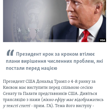
ВІДЕО
СУСПІЛЬСТВО
ТЕЛЕПРОГРАМИ
ЕКОНОМІКА
ENGLISH
ЧАС-TIME
ІСТОРІЇ УСПІХУ УКРАЇНЦІВ
БРИФІНГ ГОЛОСУ АМЕРИКИ
Learning English
СТУДІЯ ВАШИНГТОН
МИ В СОЦМЕРЕЖАХ
ВІКНО В АМЕРИКУ
ПРАЙМ-ТАЙМ
Президент крок за кроком втілює
плани вирішення численних проблем, які
ПОГЛЯД З ВАШИНГТОНА
Мови
постали перед нацією
Президент США Дональд Трамп о 4-й ранку за
Києвом має виступити перед спільною сесією
Сенату та Палати представників США. Дивіться
трансляцію з нами (
вікно ефіру має відображатись
у тексті статті -
прим. ГА). Тема його виступу -