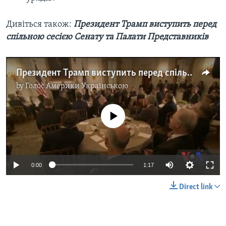
Дивіться також:
Президент Трамп виступить перед
спільною сесією Сенату та Палати Представників
Президент Трамп виступить перед спільною сесією Сенату та Палати представників. Відео
by
Голос Америки Українською
No media source currently available
0:00
1:17
Direct link