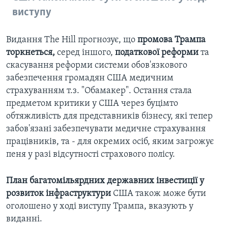
виступу
Видання The Hill прогнозує, що
промова Трампа
торкнеться,
серед іншого,
податкової реформи
та
скасування реформи системи обов'язкового
забезпечення громадян США медичним
страхуванням т.з. "Обамакер". Остання стала
предметом критики у США через буцімто
обтяжливість для представників бізнесу, які тепер
забов'язані забезпечувати медичне страхування
працівників, та - для окремих осіб, яким загрожує
пеня у разі відсутності страхового полісу.
План багатомільярдних державних інвестиції у
розвиток інфраструктури
США також може бути
оголошено у ході виступу Трампа, вказують у
виданні.