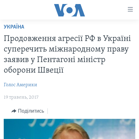
Спеціальні
потреби
Перейти
УКРАЇНА
до
ГОЛОВНА
Продовження агресії РФ в Україні
матеріалу
АКТУАЛЬНО
Перейти
суперечить міжнародному праву
АНАЛІТИКА
до
СВІТ
заявив у Пентагоні міністр
меню
ПОЛІТИКА В США
США
оборони Швеції
сторінки
АДМІНІСТРАЦІЯ ПРЕЗИДЕНТА ТРАМПА: ПЕРШІ 100
УКРАЇНА
Перейти
ДНІВ
Голос Америки
до
ВІЙНА - ЦЕ ОСОБИСТЕ
Пошуку
УКРАЇНЦІ В АМЕРИЦІ
19 травень, 2017
УКРАЇНЦІ У СВІТІ
УКРАЇНА
Поділитись
НАУКА
ІНТЕРВ'Ю
ЗДОРОВ'Я
БОРОТЬБА З ДЕЗІНФОРМАЦІЄЮ
КУЛЬТУРА