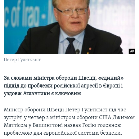
ВІДЕО
СУСПІЛЬСТВО
ТЕЛЕПРОГРАМИ
ЕКОНОМІКА
ENGLISH
ЧАС-TIME
ІСТОРІЇ УСПІХУ УКРАЇНЦІВ
БРИФІНГ ГОЛОСУ АМЕРИКИ
Learning English
СТУДІЯ ВАШИНГТОН
МИ В СОЦМЕРЕЖАХ
ВІКНО В АМЕРИКУ
Петер Гультквіст
ПРАЙМ-ТАЙМ
За словами міністра оборони Швеції, «єдиний»
ПОГЛЯД З ВАШИНГТОНА
Мови
підхід до проблеми російської агресії в Європі і
уздовж Атлантики є ключовим
Міністр оборони Швеції Петер Гультквіст під час
зустрічі у четвер з міністром оборони США Джимом
Маттісом у Вашингтоні назвав Росію головною
проблемою для європейської системи безпеки.