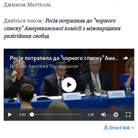
Джимом Маттісом.
Дивіться також:
Росія потрапила до "чорного
списку" Американської комісії з міжнародних
релігійних свобод
Росія потрапила до "чорного списку" Американської комісії з міжнародних релігійних свобод. Відео
by
Голос Америки Українською
No media source currently available
0:00
1:06
Direct link