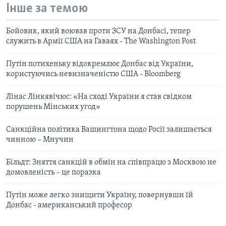
Інше за темою
Бойовик, який воював проти ЗСУ на Донбасі, тепер
служить в Армії США на Гаваях - The Washington Post
Путін потихеньку відокремлює Донбас від України,
користуючись невизначеністю США - Bloomberg
Лінас Лінкявічюс: «На сході України я став свідком
порушень Мінських угод»
Санкційна політика Вашингтона щодо Росії залишається
чинною – Мнучин
Більдт: Зняття санкцій в обмін на співпрацю з Москвою не
домовленість – це поразка
Путін може легко знищити Україну, повернувши їй
Донбас - американський професор