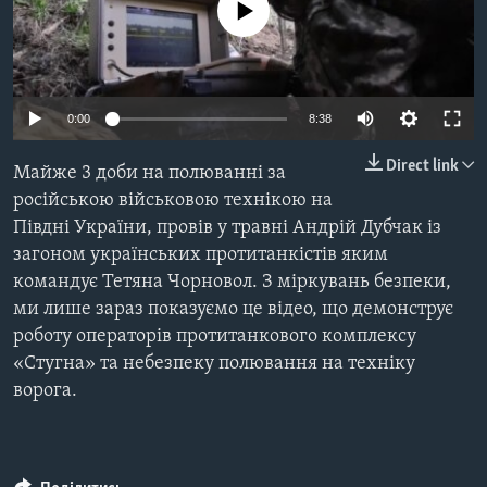
ВІДЕО
No media source currently available
СУСПІЛЬСТВО
ТЕЛЕПРОГРАМИ
ЕКОНОМІКА
ENGLISH
ЧАС-TIME
ІСТОРІЇ УСПІХУ УКРАЇНЦІВ
БРИФІНГ ГОЛОСУ АМЕРИКИ
0:00
8:38
Learning English
СТУДІЯ ВАШИНГТОН
Direct link
Майже 3 доби на полюванні за
МИ В СОЦМЕРЕЖАХ
ВІКНО В АМЕРИКУ
російською військовою технікою на
Півдні України, провів у травні Андрій Дубчак із
ПРАЙМ-ТАЙМ
загоном українських протитанкістів яким
ПОГЛЯД З ВАШИНГТОНА
командує Тетяна Чорновол. З міркувань безпеки,
Мови
ми лише зараз показуємо це відео, що демонструє
роботу операторів протитанкового комплексу
«Стугна» та небезпеку полювання на техніку
ворога.