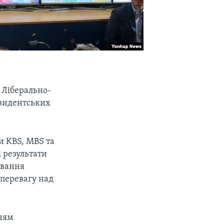
 Ліберально-
езидентських
и KBS, MBS та
і результати
ування
 перевагу над
нням