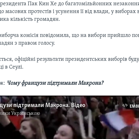
президента Пак Кин Хе до багатомільйонних незаконн
о масових протестів і усунення її від влади, у виборах 
ика кількість громадян.
виборча комісія повідомила, що на вибори прийшло по
мадян з правом голосу.
ться, офіційні результати президентських виборів буд
і в Сеулі.
ож:
Чому французи підтримали Макрона?
цузи підтримали Макрона. Відео
EMB
рики Українською