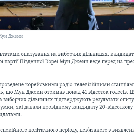
 Мун Джеин
ультатами опитування на виборчих дільницях, кандидат
ї партії Південної Кореї Мун Джеин веде перед на пр
проведене корейськими радіо-телевізійними станціям
ь, що Мун Джеин отримав понад 41 відсоток голосів. Ц
а виборчих дільницях підтверджують результати опит
умки, які давали провідному кандидату 20-відсоткову
идатами.
спокійного політичного періоду, пов’язаного з виявле