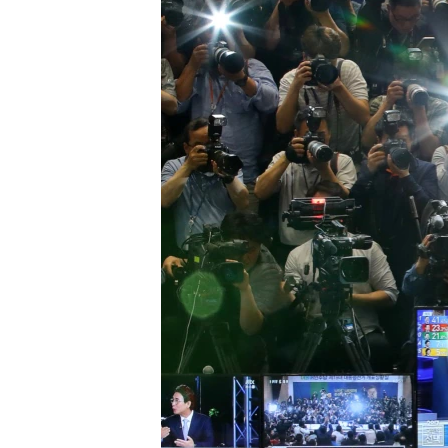
СУСПІЛЬСТВО
ТЕЛЕПРОГРАМИ
ЕКОНОМІКА
ENGLISH
ЧАС-TIME
ІСТОРІЇ УСПІХУ УКРАЇНЦІВ
БРИФІНГ ГОЛОСУ АМЕРИКИ
СТУДІЯ ВАШИНГТОН
ВІКНО В АМЕРИКУ
ПРАЙМ-ТАЙМ
ПОГЛЯД З ВАШИНГТОНА