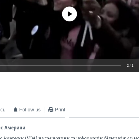
No media source currently available
2:41
EMBED
сь
Follow us
Print
ос Америки
с Америки (VOA) надає новини та інформацію більш ніж 40 мо