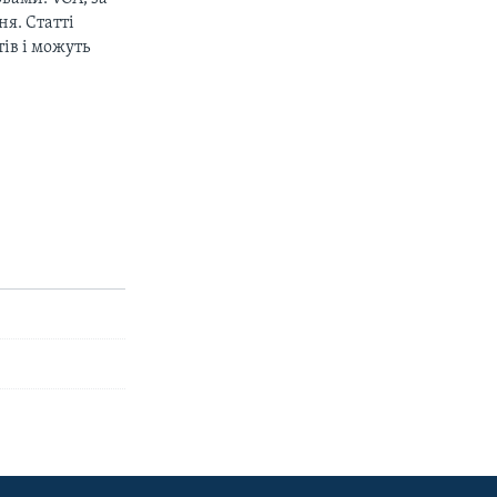
px
width
я. Статті
ів і можуть