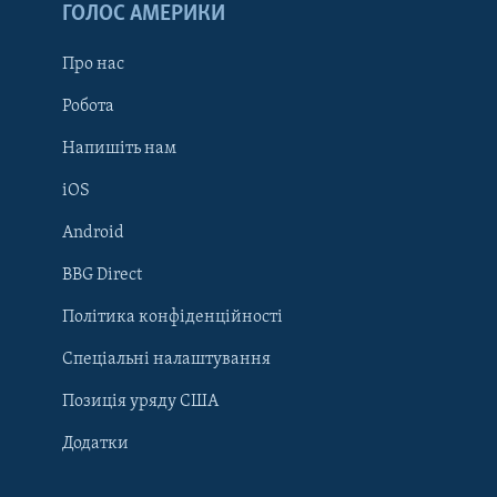
ГОЛОС АМЕРИКИ
Про нас
Робота
Напишіть нам
iOS
Android
Learning English
BBG Direct
Політика конфіденційності
МИ В СОЦМЕРЕЖАХ
Спеціальні налаштування
Позиція уряду США
Додатки
Мови