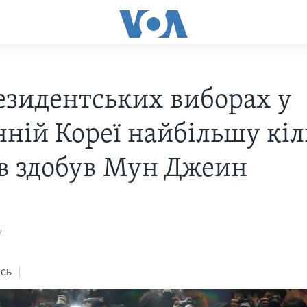
езидентських виборах у
нній Кореї найбільшу кіл
ів здобув Мун Джеин
7
сь