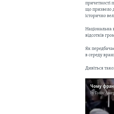
причетності 
що призвело д
історично вел
Національна 
відсотків гро
Як передбачає
в середу вранц
Дивіться так
Чому фран
by
Голос Аме