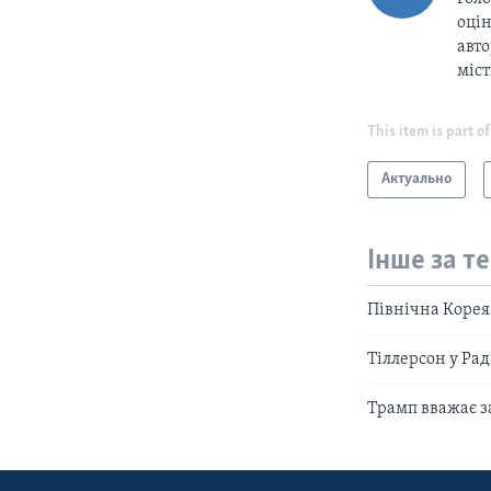
оцін
авто
міс
This item is part of
Актуально
Інше за т
Північна Корея
Тіллерсон у Ра
Трамп вважає 