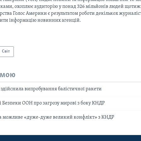
ками, охоплює аудиторію у понад 326 мільйонів людей щотижн
рства Голос Америки є результатом роботи декількох журналіст
тити інформацію новинних агенцій.
Світ
емою
 здійснила випробування балістичної ракети
ді Безпеки ООН про загрозу мирові з боку КНДР
за можливе «дуже-дуже великий конфлікт» з КНДР