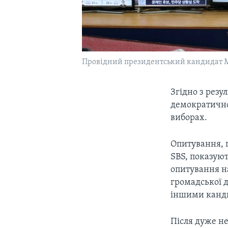
Провідний президентський кандидат
Згідно з рез
демократично
виборах.
Опитування, 
SBS, показуют
опитування н
громадської д
іншими канд
Після дуже не