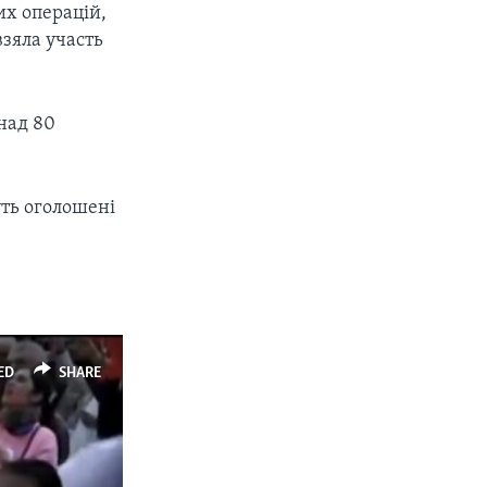
их операцій,
взяла участь
над 80
уть оголошені
ED
SHARE