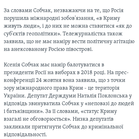
За словами Собчак, незважаючи на те, що Росія
порушила міжнародні зобов'язання, «в Криму
живуть люди», і до них не можна ставитися «як до
суб'єктів геополітики». Тележурналістка також
заявила, що не має наміру вести політичну агітацію
на анексованому Росією півострові.
Ксенія Собчак має намір балотуватися в
президенти Росії на виборах в 2018 році. На прес-
конференції 24 жовтня вона заявила, що з точки
зору міжнародного права Крим - це територія
України. Депутат Держдуми Наталія Поклонська у
відповідь звинуватила Собчак у «неповазі до людей
і батьківщини». За її словами, «статус Криму
взагалі не обговорюється». Низка депутатів
закликали притягнути Собчак до кримінальної
відповідальності.