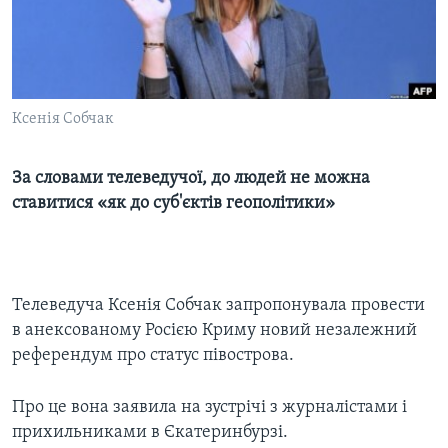
ВІДЕО
СУСПІЛЬСТВО
ТЕЛЕПРОГРАМИ
ЕКОНОМІКА
ENGLISH
ЧАС-TIME
ІСТОРІЇ УСПІХУ УКРАЇНЦІВ
БРИФІНГ ГОЛОСУ АМЕРИКИ
Ксенія Собчак
Learning English
СТУДІЯ ВАШИНГТОН
За словами телеведучої, до людей не можна
МИ В СОЦМЕРЕЖАХ
ВІКНО В АМЕРИКУ
ставитися «як до суб'єктів геополітики»
ПРАЙМ-ТАЙМ
ПОГЛЯД З ВАШИНГТОНА
Мови
Телеведуча Ксенія Собчак запропонувала провести
в анексованому Росією Криму новий незалежний
референдум про статус півострова.
Про це вона заявила на зустрічі з журналістами і
прихильниками в Єкатеринбурзі.