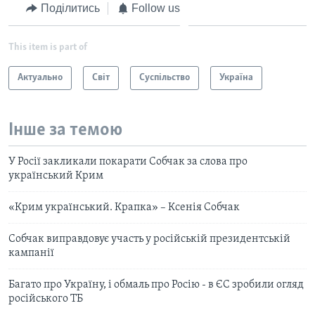
Поділитись
Follow us
This item is part of
Актуально
Світ
Суспільство
Україна
Інше за темою
У Росії закликали покарати Собчак за слова про
український Крим
«Крим український. Крапка» – Ксенія Собчак
Собчак виправдовує участь у російській президентській
кампанії
Багато про Україну, і обмаль про Росію - в ЄС зробили огляд
російського ТБ