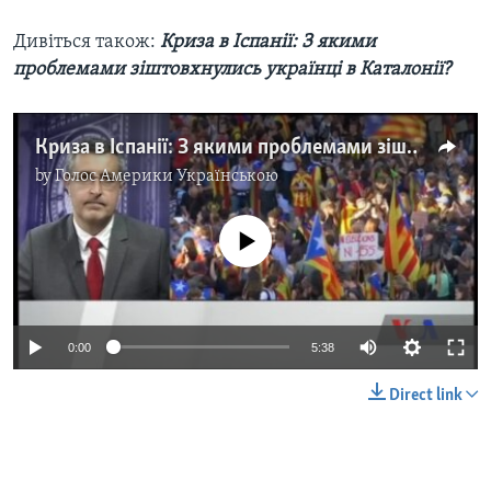
Дивіться також:
Криза в Іспанії: З якими
проблемами зіштовхнулись українці в Каталонії?
Криза в Іспанії: З якими проблемами зіштовхнулись українці в Каталонії? Відео
by
Голос Америки Українською
No media source currently available
0:00
5:38
Direct link