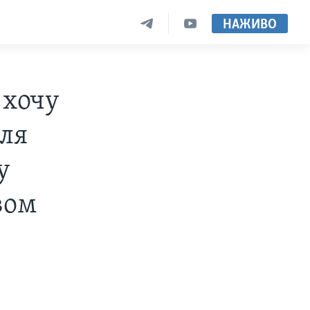
НАЖИВО
 хочу
оля
у
вом