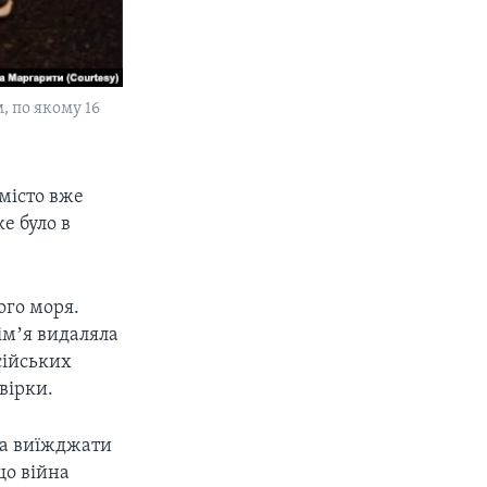
, по якому 16
 місто вже
ке було в
ого моря.
сімʼя видаляла
сійських
вірки.
ла виїжджати
що війна