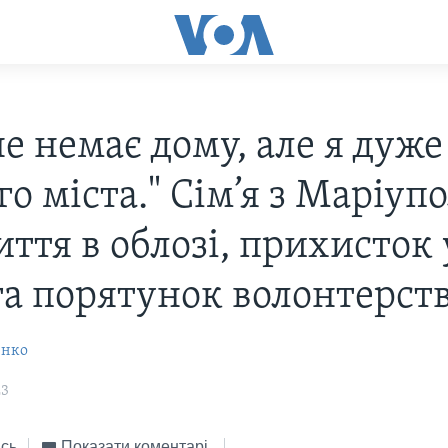
е немає дому, але я дуже
го міста." Cім’я з Маріуп
ття в облозі, прихисток 
а порятунок волонтерст
енко
23
сь
Показати коментарі