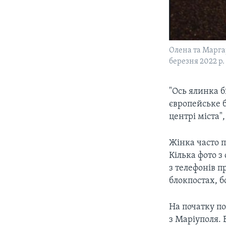
Олена та Маргар
березня 2022 р.
"Ось ялинка б
європейське бу
центрі міста",
Жінка часто п
Кілька фото з
з телефонів п
блокпостах, б
На початку п
з Маріуполя. 