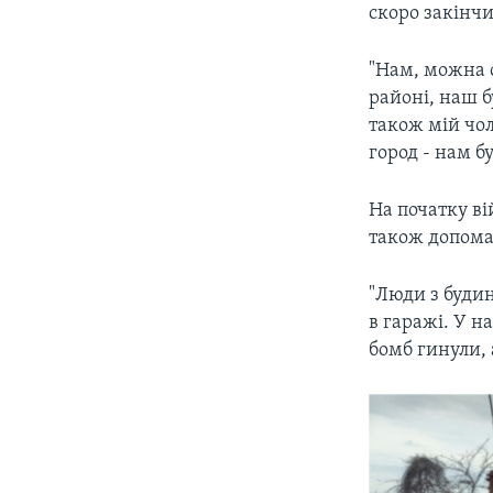
скоро закінчи
"Нам, можна 
районі, наш б
також мій чоло
город - нам б
На початку ві
також допома
"Люди з будин
в гаражі. У н
бомб гинули, 