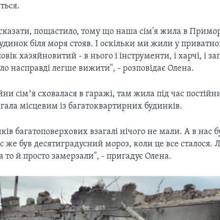
ться.
сказати, пощастило, тому що наша сім'я жила в Примо
удинок біля моря стояв. І оскільки ми жили у приватно
вік хазяйновитий - в нього і інструменти, і харчі, і зап
уло насправді легше вижити", - розповідає Олена.
йни сімʼя сховалася в гаражі, там жила під час постійни
гала місцевим із багатоквартирних будинків.
ків багатоповерхових взагалі нічого не мали. А в нас 
ас же був десятиградусний мороз, коли це все сталося. Л
а то й просто замерзали", - пригадує Олена.