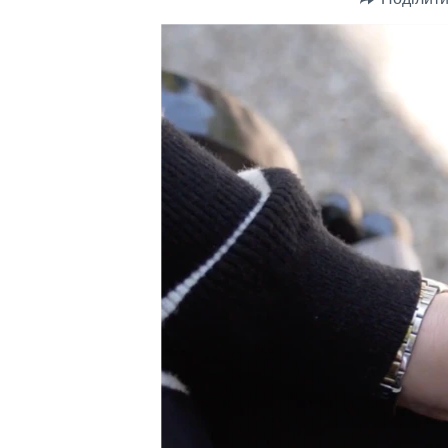
СУСПІЛЬСТВО
ТЕЛЕПРОГРАМИ
ЕКОНОМІКА
ENGLISH
ЧАС-TIME
ІСТОРІЇ УСПІХУ УКРАЇНЦІВ
БРИФІНГ ГОЛОСУ АМЕРИКИ
СТУДІЯ ВАШИНГТОН
ВІКНО В АМЕРИКУ
ПРАЙМ-ТАЙМ
ПОГЛЯД З ВАШИНГТОНА