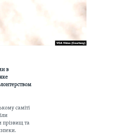
ми в
 яке
олонтерством
ькому саміті
іли
и прізвищ та
езпеки.