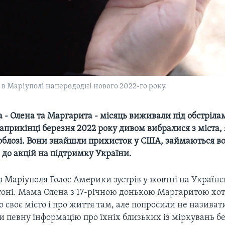
 в Маріуполі напередодні нового 2022-го року.
 - Олена та Маргарита - місяць виживали під обстріла
априкінці березня 2022 року дивом вибралися з міста,
 облозі. Вони знайшли прихисток у США, займаються в
 до акцій на підтримку України.
 Маріуполя Голос Америки зустрів у жовтні на Українс
тоні. Мама Олена з 17-річною донькою Маргаритою хот
о своє місто і про життя там, але попросили не називат
и певну інформацію про їхніх близьких із міркувань б