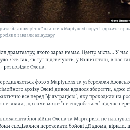
ита біля новорічної ялинки в Маріуполі поруч із драмтеатром
 росіяни завдали авіаудару
іля драмтеатру, якого зараз немає. Центр міста... У нас
ло. Ось так, як тут підсвічують, у Вашингтоні, в нас та
 - розповідає Олена.
ередивляється фото з Маріуполя та узбережжя Азовськ
 сімейного архіву Олені дивом вдалося зберегти, адже 
рактично все перед "фільтрацією", яку проходили на ро
о не знали, що саме може "не сподобатися" під час пере
овномасштабної війни Олена та Маргарита не планува
Вони сподівалися перечекати бойові дії вдома, вірили, 