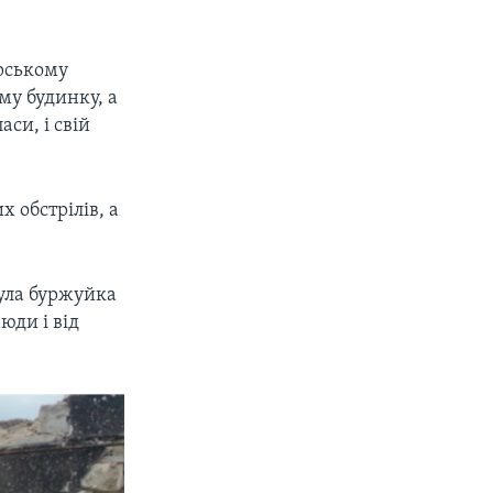
рському
му будинку, а
аси, і свій
х обстрілів, а
була буржуйка
юди і від