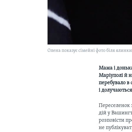
Олена показує сімейні фото біля ялинки
Мама і донька
Маріуполі й н
перебувало в
і долучаються
Переселенок з
дій у Вашинг
розповісти пр
не публікуват