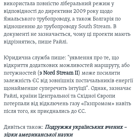
використала повністю ліберальний режим у
відповідності до директиви 2009 року щодо
Ямальського трубопроводу, а також Болгарія по
відношенню до трубопроводу South Stream. В
документі не зазначається, чому ці проекти мають
відрізнятись, пише Райлі.
Юридична служба пише: "уявлення про те, що
відкриття додаткових можливостей маршруту, або
потужностей (
з Nord Stream II
) може посилити
залежність ЄС від зовнішніх постачальників енергії
щонайменше суперечить інтуїції". Однак, зазначає
Райлі, країни Центральної та Східної Європи
потерпали від відключень газу «Газпромом» навіть
після того, як приєднались до ЄС.
Дивіться також:
Подружжя українських вчених –
зірки американської науки