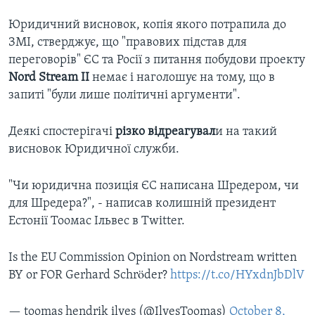
Юридичний висновок, копія якого потрапила до
ЗМІ, стверджує, що "правових підстав для
переговорів" ЄС та Росії з питання побудови проекту
Nord Stream II
немає і наголошує на тому, що в
запиті "були лише політичні аргументи".
Деякі спостерігачі
різко відреагувал
и на такий
висновок Юридичної служби.
"Чи юридична позиція ЄС написана Шредером, чи
для Шредера?", - написав колишній президент
Естонії Тоомас Ільвес в Twitter.
Is the EU Commission Opinion on Nordstream written
BY or FOR Gerhard Schröder?
https://t.co/HYxdnJbDlV
— toomas hendrik ilves (@IlvesToomas)
October 8,