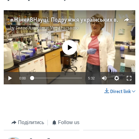
#ЖінкиВНауці: Подружжя українських вчених – зірки американської науки. Відео
by
Голос Америки Українською
No media source currently available
0:00
5:32
Direct link
Поділитись
Follow us