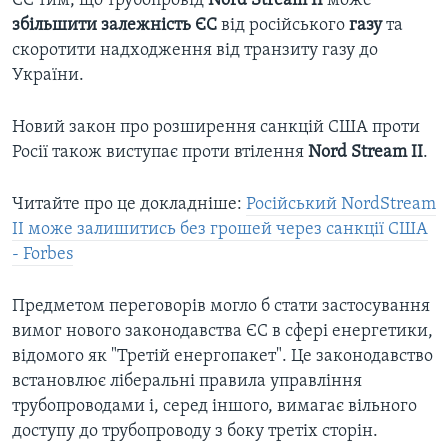
ЄС тим, що трубопровід
Nord Stream II
може
збільшити залежність ЄС
від російського
газу
та
скоротити надходження від транзиту газу до
України.
Новий закон про розширення санкцій США проти
Росії також виступає проти втілення
Nord Stream II
.
Читайте про це докладніше:
Російський NordStream
II може залишитись без грошей через санкції США
- Forbes
Предметом переговорів могло б стати застосування
вимог нового законодавства ЄС в сфері енергетики,
відомого як "Третій енергопакет". Це законодавство
встановлює ліберальні правила управління
трубопроводами і, серед іншого, вимагає вільного
доступу до трубопроводу з боку третіх сторін.