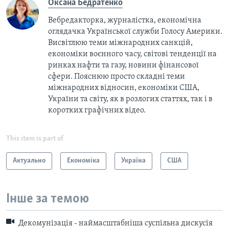
Оксана Бедратенко
Вебредакторка, журналістка, економічна
оглядачка Української служби Голосу Америки.
Висвітлюю теми міжнародних санкцій,
економіки воєнного часу, світові тенденції на
ринках нафти та газу, новини фінансової
сфери. Пояснюю просто складні теми
міжнародних відносин, економіки США,
України та світу, як в розлогих статтях, так і в
коротких графічних відео.
This item is part of
Актуально
Економіка
Україна
США
Інше за темою
Декомунізація - наймасштабніша суспільна дискусія