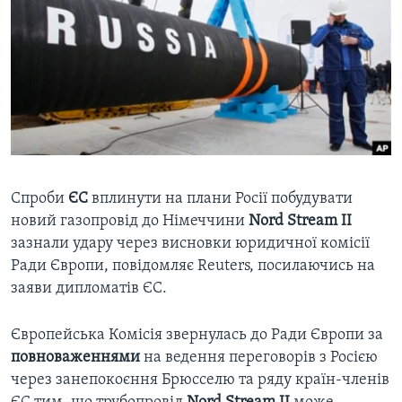
ВІДЕО
СУСПІЛЬСТВО
ТЕЛЕПРОГРАМИ
ЕКОНОМІКА
ENGLISH
ЧАС-TIME
ІСТОРІЇ УСПІХУ УКРАЇНЦІВ
БРИФІНГ ГОЛОСУ АМЕРИКИ
Learning English
СТУДІЯ ВАШИНГТОН
МИ В СОЦМЕРЕЖАХ
ВІКНО В АМЕРИКУ
ПРАЙМ-ТАЙМ
Спроби
ЄС
вплинути на плани Росії побудувати
новий газопровід до Німеччини
Nord Stream II
ПОГЛЯД З ВАШИНГТОНА
зазнали удару через висновки юридичної комісії
Мови
Ради Європи, повідомляє Reuters, посилаючись на
заяви дипломатів ЄС.
Європейська Комісія звернулась до Ради Європи за
повноваженнями
на ведення переговорів з Росією
через занепокоєння Брюсселю та ряду країн-членів