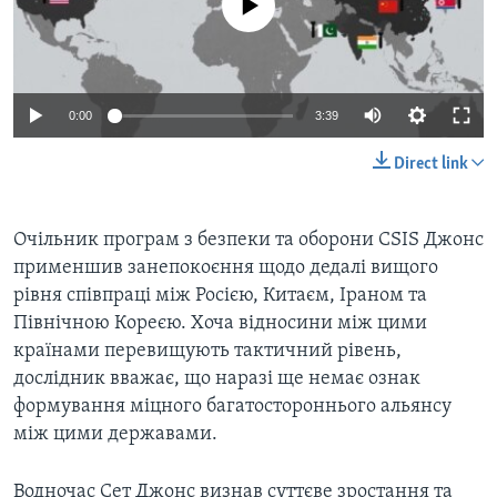
Auto
0:00
3:39
240p
Direct link
360p
Auto
240p
360p
480p
480p
Очільник програм з безпеки та оборони CSIS Джонс
применшив занепокоєння щодо дедалі вищого
720p
720p
1080p
рівня співпраці між Росією, Китаєм, Іраном та
1080p
Північною Кореєю. Хоча відносини між цими
країнами перевищують тактичний рівень,
дослідник вважає, що наразі ще немає ознак
формування міцного багатостороннього альянсу
між цими державами.
Водночас Сет Джонс визнав суттєве зростання та