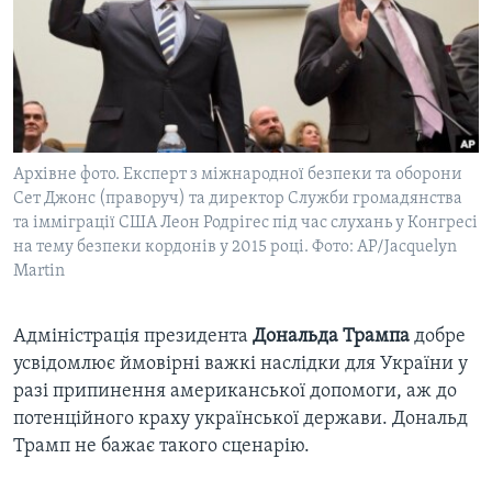
ВІДЕО
СУСПІЛЬСТВО
ТЕЛЕПРОГРАМИ
ЕКОНОМІКА
ENGLISH
ЧАС-TIME
ІСТОРІЇ УСПІХУ УКРАЇНЦІВ
БРИФІНГ ГОЛОСУ АМЕРИКИ
Learning English
СТУДІЯ ВАШИНГТОН
Архівне фото. Експерт з міжнародної безпеки та оборони
МИ В СОЦМЕРЕЖАХ
Сет Джонс (праворуч) та директор Служби громадянства
ВІКНО В АМЕРИКУ
та імміграції США Леон Родрігес під час слухань у Конгресі
ПРАЙМ-ТАЙМ
на тему безпеки кордонів у 2015 році. Фото: AP/Jacquelyn
Martin
ПОГЛЯД З ВАШИНГТОНА
Мови
Адміністрація президента
Дональда Трампа
добре
усвідомлює ймовірні важкі наслідки для України у
разі припинення американської допомоги, аж до
потенційного краху української держави. Дональд
Трамп не бажає такого сценарію.