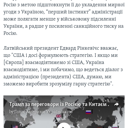
Росію з метою підштовхнути її до укладення мирної
угоди з Україною, “перший інстинкт” адміністрації
може полягати менше у військовому підсиленні
України, а радше у посиленні санкційного тиску на
Росію.
Латвійський президент Едвард Рінкевічс вважає,
що "США і досі формулюють стратегію. І якщо ми
[Європа] взаємодіятимемо зі США, Україна
взаємодіятиме, і ми побачимо, що ведеться діалог з
адміністрацією (президента) США, думаю, ми
зможемо виробити зрозумілу гарну стратегію".
Трамп за переговори із Росією та Китаєм про ядерне роззброєння. Відео
by
Голос Америки Українською
No media source currently available