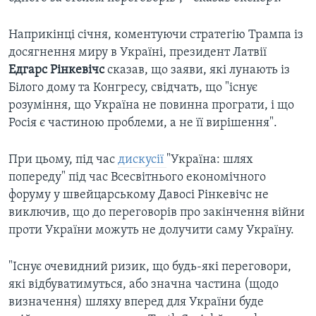
Наприкінці січня, коментуючи стратегію Трампа із
досягнення миру в Україні, президент Латвії
Едгарс Рінкевічс
сказав, що заяви, які лунають із
Білого дому та Конгресу, свідчать, що "існує
розуміння, що Україна не повинна програти, і що
Росія є частиною проблеми, а не її вирішення".
При цьому, під час
дискусії
"Україна: шлях
попереду" під час Всесвітнього економічного
форуму у швейцарському Давосі Рінкевічс не
виключив, що до переговорів про закінчення війни
проти України можуть не долучити саму Україну.
"Існує очевидний ризик, що будь-які переговори,
які відбуватимуться, або значна частина (щодо
визначення) шляху вперед для України буде