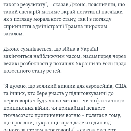
такого результату”, - сказав Джонс, пояснивши, що
такий сценарій матиме вкрай негативні наслідки
як з погляду морального стану, так і з погляду
сприйняття адміністрації Трампа широким
загалом.
Джонс сумнівається, що війна в Україні
закінчиться найближчим часом, насамперед через
великі розбіжності у позиціях України та Росії щодо
повоєнного стану речей.
“Я думаю, що великий виклик для європейців, США
та інших, хто бере участь у підштовхуванні до
переговорів з будь-якою метою – чи то фактичного
припинення війни, чи принаймні певного
тимчасового припинення вогню – полягає в тому,
що і росіяни, і українці зараз далеко один від
одного за столом переговорів”, - сказав експерт.