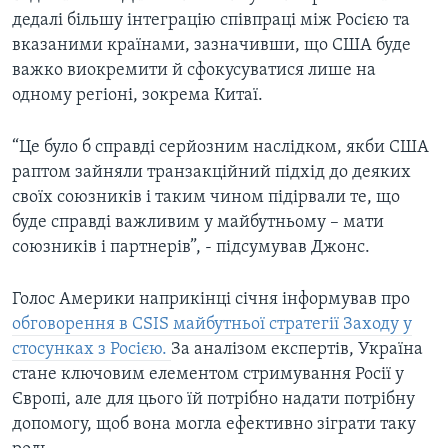
дедалі більшу інтеграцію співпраці між Росією та
вказаними країнами, зазначивши, що США буде
важко виокремити й сфокусуватися лише на
одному регіоні, зокрема Китаї.
“Це було б справді серйозним наслідком, якби США
раптом зайняли транзакційний підхід до деяких
своїх союзників і таким чином підірвали те, що
буде справді важливим у майбутньому – мати
союзників і партнерів”, - підсумував Джонс.
Голос Америки наприкінці січня інформував про
обговорення в CSIS майбутньої стратегії Заходу у
стосунках з Росією.
За аналізом експертів, Україна
стане ключовим елементом стримування Росії у
Європі, але для цього їй потрібно надати потрібну
допомогу, щоб вона могла ефективно зіграти таку