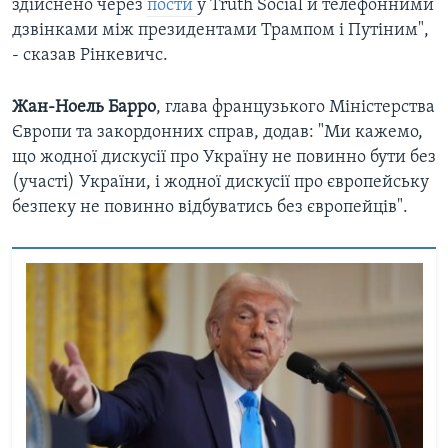
здійснено через
пости
у Truth Social й телефонними
дзвінками між президентами Трампом і Путіним",
- сказав Рінкевичс.
Жан-Ноель Барро
, глава французького Міністерства
Європи та закордонних справ, додав: "Ми кажемо,
що жодної дискусії про Україну не повинно бути без
(участі) України, і жодної дискусії про європейську
безпеку не повинно відбуватись без європейців".