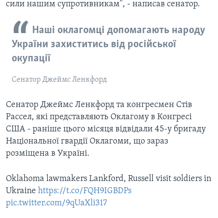
сили нашим супротивникам", - написав сенатор.
Наші оклагомці допомагають народу
України захиститись від російської
окупації
Сенатор Джеймс Ленкфорд
Сенатор Джеймс Ленкфорд та конгресмен Стів
Рассел, які представляють Оклагому в Конгресі
США - раніше цього місяця відвідали 45-у бригаду
Національної гвардії Оклагоми, що зараз
розміщена в Україні.
Oklahoma lawmakers Lankford, Russell visit soldiers in
Ukraine
https://t.co/FQH9IGBDPs
pic.twitter.com/9qUaXli317