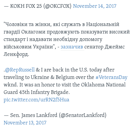
— KOKH FOX 25 (@OKCFOX)
November 14, 2017
"Чоловіки та жінки, які служать в Національній
гвардії Оклагоми продовжують показувати високий
стандарт і надавати необхідну допомогу
військовим України", -
зазначив
сенатор Джеймс
Ленкфорд.
.
@RepRussell
& I are back in the U.S. today after
traveling to Ukraine & Belgium over the
#VeteransDay
wknd. It was an honor to visit the Oklahoma National
Guard 45th Infantry Brigade.
pic.twitter.com/urRN2f5Hua
— Sen. James Lankford (@SenatorLankford)
November 13, 2017