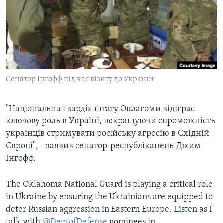
ВІДЕО
СУСПІЛЬСТВО
ТЕЛЕПРОГРАМИ
ЕКОНОМІКА
ENGLISH
ЧАС-TIME
ІСТОРІЇ УСПІХУ УКРАЇНЦІВ
БРИФІНГ ГОЛОСУ АМЕРИКИ
Learning English
СТУДІЯ ВАШИНГТОН
Сенатор Інгофф під час візиту до України
МИ В СОЦМЕРЕЖАХ
ВІКНО В АМЕРИКУ
"Національна гвардія штату Оклагоми відіграє
ПРАЙМ-ТАЙМ
ключову роль в Україні, покращуючи спроможність
ПОГЛЯД З ВАШИНГТОНА
українців стримувати російську агресію в Східній
Мови
Європі", - заявив сенатор-республіканець Джим
Інгофф.
The Oklahoma National Guard is playing a critical role
in Ukraine by ensuring the Ukrainians are equipped to
deter Russian aggression in Eastern Europe. Listen as I
talk with
@DeptofDefense
nominees in