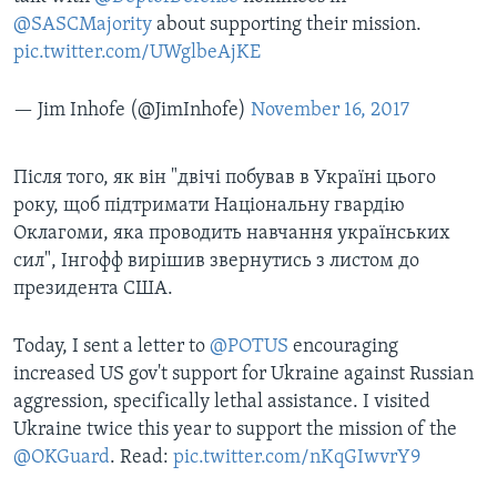
@SASCMajority
about supporting their mission.
pic.twitter.com/UWglbeAjKE
— Jim Inhofe (@JimInhofe)
November 16, 2017
Після того, як він "двічі побував в Україні цього
року, щоб підтримати Національну гвардію
Оклагоми, яка проводить навчання українських
сил", Інгофф вирішив звернутись з листом до
президента США.
Today, I sent a letter to
@POTUS
encouraging
increased US gov't support for Ukraine against Russian
aggression, specifically lethal assistance. I visited
Ukraine twice this year to support the mission of the
@OKGuard
. Read:
pic.twitter.com/nKqGIwvrY9