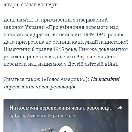
історії, сказав експерт.
День пам’яті та примирення затверджений
законом України «Про увічнення перемоги над
нацизмом у Другій світовій війні 1939–1945 років».
Дата приурочена до річниці капітуляції нацистської
Німеччини 8 травня 1945 року. Цим же документом
ухвалено рішення відзначати 9 травня як День
перемоги над нацизмом у Другій світовій війні.
Дивіться також («Голос Америки»):
На космічні
перевезення чекає революція
На космічні перевезення чекає революція. Відео
by
Голос Америки Українською
No media source currently available