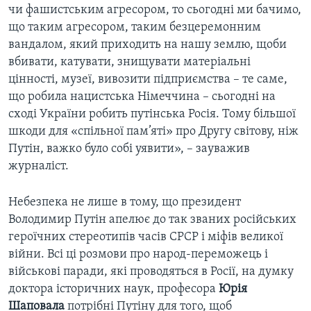
чи фашистським агресором, то сьогодні ми бачимо,
що таким агресором, таким безцеремонним
вандалом, який приходить на нашу землю, щоби
вбивати, катувати, знищувати матеріальні
цінності, музеї, вивозити підприємства – те саме,
що робила нацистська Німеччина – сьогодні на
сході України робить путінська Росія. Тому більшої
шкоди для «спільної пам’яті» про Другу світову, ніж
Путін, важко було собі уявити», – зауважив
журналіст.
Небезпека не лише в тому, що президент
Володимир Путін апелює до так званих російських
героїчних стереотипів часів СРСР і міфів великої
війни. Всі ці розмови про народ-переможець і
військові паради, які проводяться в Росії, на думку
доктора історичних наук, професора
Юрія
Шаповала
потрібні Путіну для того, щоб