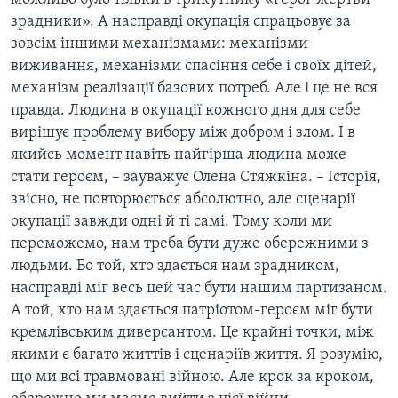
зрадники». А насправді окупація спрацьовує за
зовсім іншими механізмами: механізми
виживання, механізми спасіння себе і своїх дітей,
механізм реалізації базових потреб. Але і це не вся
правда. Людина в окупації кожного дня для себе
вирішує проблему вибору між добром і злом. І в
якийсь момент навіть найгірша людина може
стати героєм, – зауважує Олена Стяжкіна. – Історія,
звісно, не повторюється абсолютно, але сценарії
окупації завжди одні й ті самі. Тому коли ми
переможемо, нам треба бути дуже обережними з
людьми. Бо той, хто здається нам зрадником,
насправді міг весь цей час бути нашим партизаном.
А той, хто нам здається патріотом-героєм міг бути
кремлівським диверсантом. Це крайні точки, між
якими є багато життів і сценаріїв життя. Я розумію,
що ми всі травмовані війною. Але крок за кроком,