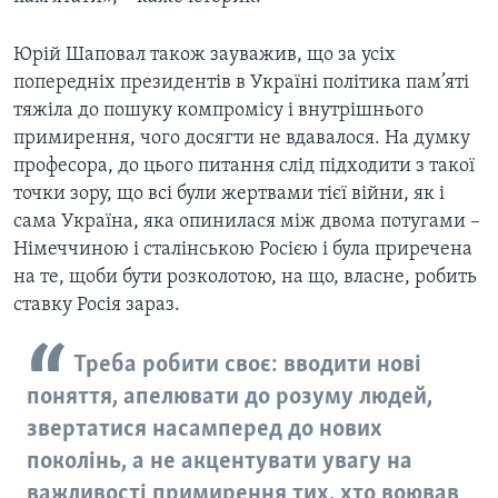
Юрій Шаповал також зауважив, що за усіх
попередніх президентів в Україні політика пам’яті
тяжіла до пошуку компромісу і внутрішнього
примирення, чого досягти не вдавалося. На думку
професора, до цього питання слід підходити з такої
точки зору, що всі були жертвами тієї війни, як і
сама Україна, яка опинилася між двома потугами –
Німеччиною і сталінською Росією і була приречена
на те, щоби бути розколотою, на що, власне, робить
ставку Росія зараз.
Треба робити своє: вводити нові
поняття, апелювати до розуму людей,
звертатися насамперед до нових
поколінь, а не акцентувати увагу на
важливості примирення тих, хто воював