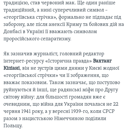
традицією, став червоний мак. Ще один раніше
традиційний, а нині суперечливий символ –
«георгіївська стрічка», формально не підпадає під
заборону, але після анексії Криму та бойових дій на
Донбасі в Україні її вважають символом
проросійського сепаратизму.
Як зазначив журналіст, головний редактор
інтернет-ресурсу «Історична правда»
Вахтанг
Кіпіані
, він не зустрів цими днями у Києві жодної
«георгіївської стрічки» чи її зображення, що
вважає показовим. Також зазначає, що поступово
руйнуються й інші, ще радянські міфи про Другу
світову війну: для більшості громадян вже є
очевидним, що війна для України почалася не 22
червня 1941 року, а у вересні 1939-го, коли СРСР
разом з нацистською Німеччиною поділили
Польщу.