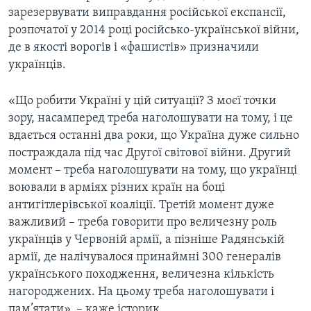
зарезервувати виправдання російської експансії,
розпочатої у 2014 році російсько-української війни,
де в якості ворогів і «фашистів» призначили
українців.
«Що робити Україні у цій ситуації? З моєї точки
зору, насамперед треба наголошувати на тому, і це
вдається останні два роки, що Україна дуже сильно
постраждала під час Другої світової війни. Другий
момент – треба наголошувати на тому, що українці
воювали в арміях різних країн на боці
антигітлерівської коаліції. Третій момент дуже
важливий – треба говорити про величезну роль
українців у Червоній армії, а пізніше Радянській
армії, де налічувалося принаймні 300 генералів
українського походження, величезна кількість
нагороджених. На цьому треба наголошувати і
пам’ятати», – каже історик.