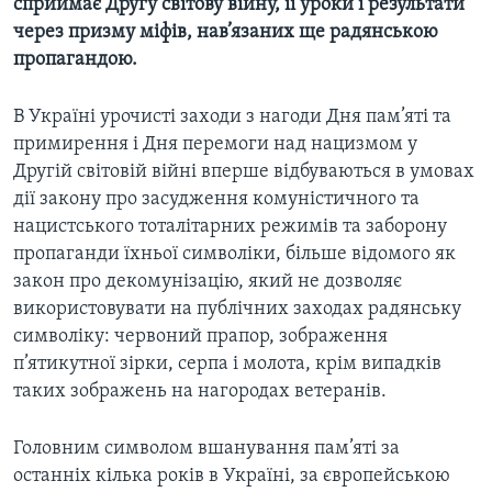
сприймає Другу світову війну, її уроки і результати
через призму міфів, нав’язаних ще радянською
пропагандою.
В Україні урочисті заходи з нагоди Дня пам’яті та
примирення і Дня перемоги над нацизмом у
Другій світовій війні вперше відбуваються в умовах
дії закону про засудження комуністичного та
нацистського тоталітарних режимів та заборону
пропаганди їхньої символіки, більше відомого як
закон про декомунізацію, який не дозволяє
використовувати на публічних заходах радянську
символіку: червоний прапор, зображення
п’ятикутної зірки, серпа і молота, крім випадків
таких зображень на нагородах ветеранів.
Головним символом вшанування пам’яті за
останніх кілька років в Україні, за європейською