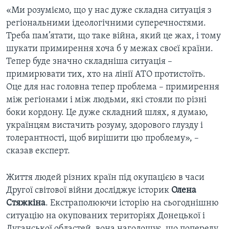
«Ми розуміємо, що у нас дуже складна ситуація з
регіональними ідеологічними суперечностями.
Треба пам’ятати, що таке війна, який це жах, і тому
шукати примирення хоча б у межах своєї країни.
Тепер буде значно складніша ситуація –
примирювати тих, хто на лінії АТО протистоїть.
Оце для нас головна тепер проблема – примирення
між регіонами і між людьми, які стояли по різні
боки кордону. Це дуже складний шлях, я думаю,
українцям вистачить розуму, здорового глузду і
толерантності, щоб вирішити цю проблему», –
сказав експерт.
Життя людей різних країн під окупацією в часи
Другої світової війни досліджує історик
Олена
Стяжкіна
. Екстраполюючи історію на сьогоднішню
ситуацію на окупованих територіях Донецької і
Луганської областей, вона наголошує, що попереду