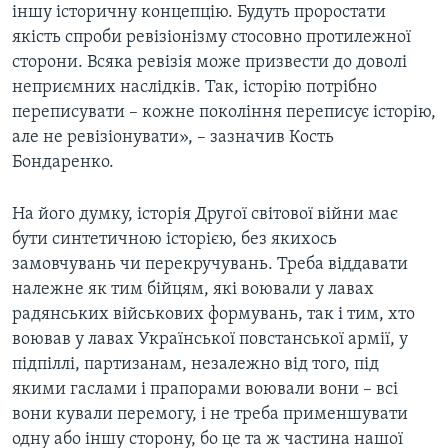
іншу історичну концепцію. Будуть проростати
якість спроби ревізіонізму стосовно протилежної
сторони. Всяка ревізія може призвести до доволі
неприємних наслідків. Так, історію потрібно
переписувати – кожне покоління переписує історію,
але не ревізіонувати», – зазначив Кость
Бондаренко.
На його думку, історія Другої світової війни має
бути синтетичною історією, без якихось
замовчувань чи перекручувань. Треба віддавати
належне як тим бійцям, які воювали у лавах
радянських військових формувань, так і тим, хто
воював у лавах Української повстанської армії, у
підпіллі, партизанам, незалежно від того, під
якими гаслами і прапорами воювали вони – всі
вони кували перемогу, і не треба применшувати
одну або іншу сторону, бо це та ж частина нашої