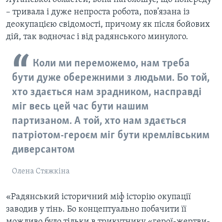
– тривала і дуже непроста робота, пов’язана із
деокупацією свідомості, причому як після бойових
дій, так водночас і від радянського минулого.
Коли ми переможемо, нам треба
бути дуже обережними з людьми. Бо той,
хто здається нам зрадником, насправді
міг весь цей час бути нашим
партизаном. А той, хто нам здається
патріотом-героєм міг бути кремлівським
диверсантом
Олена Стяжкіна
«Радянський історичний міф історію окупації
заводив у тінь. Бо концептуально побачити її
можливо було тільки в трикутнику «герої-жертви-