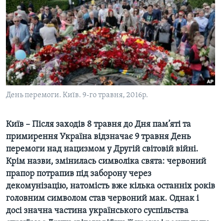
ВІДЕО
СУСПІЛЬСТВО
ТЕЛЕПРОГРАМИ
ЕКОНОМІКА
ENGLISH
ЧАС-TIME
ІСТОРІЇ УСПІХУ УКРАЇНЦІВ
БРИФІНГ ГОЛОСУ АМЕРИКИ
Learning English
СТУДІЯ ВАШИНГТОН
МИ В СОЦМЕРЕЖАХ
ВІКНО В АМЕРИКУ
День перемоги. Київ. 9-го травня, 2016р.
ПРАЙМ-ТАЙМ
Київ – Після заходів 8 травня до Дня пам’яті та
ПОГЛЯД З ВАШИНГТОНА
Мови
примирення Україна відзначає 9 травня День
перемоги над нацизмом у Другій світовій війні.
Крім назви, змінилась символіка свята: червоний
прапор потрапив під заборону через
декомунізацію, натомість вже кілька останніх років
головним символом став червоний мак. Однак і
досі значна частина українського суспільства