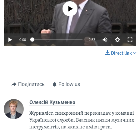
No media source currently available
0:00
2:57
Direct link
Поділитись
Follow us
Олексій Кузьменко
Журналіст, синхронний перекладач у команді
Української служби. Власник низки музичних
інструментів, на яких не вмію грати.