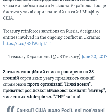
указами пов'язаними з Росією та Україною. Про це
йдеться у заяві оприлюдненій на сайті Мінфіну
США.
Treasury reinforces sanctions on Russia, designates
entities involved in the ongoing conflict in Ukraine:
https://t.co/BXlW5IpL1T
— Treasury Department (@USTreasury)
June 20, 2017
Загалом санкційний список роширено на 38
позицій
серед яких увагу приділяють санкції
спрямовані
проти організації "Нічні вовки",
приватної російської військової компанії "Вагнер",
численних міністрів т.з. "ЛНР" та інші.
Санкції США щодо Росії, які пов'язані