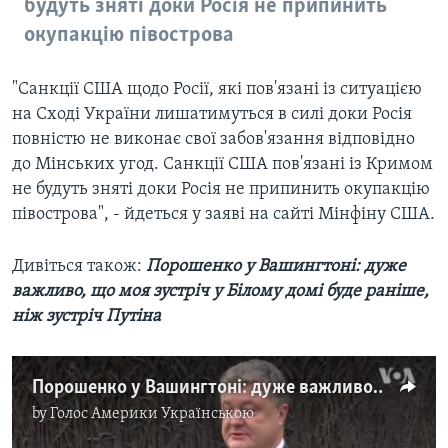
будуть зняті доки Росія не припинить
окупакцію півострова
"Санкції США щодо Росії, які пов'язані із ситуацією
на Сході України лишатимуться в силі доки Росія
повністю не виконає свої забов'язання відповідно
до Мінських угод. Санкції США пов'язані із Кримом
не будуть зняті доки Росія не припинить окупакцію
півострова", - йдеться у заяві на сайті Мінфіну США.
Дивіться також:
Порошенко у Вашингтоні: дуже
важливо, що моя зустріч у Білому домі буде раніше,
ніж зустріч Путіна
Порошенко у Вашингтоні: дуже важливо, що моя зустріч у Білому домі буде раніше, ніж зустріч Путіна. Відео
by
Голос Америки Українською