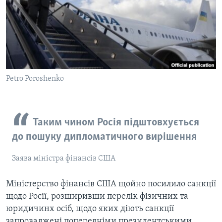
ВІДЕО
СУСПІЛЬСТВО
ТЕЛЕПРОГРАМИ
ЕКОНОМІКА
ENGLISH
ЧАС-TIME
ІСТОРІЇ УСПІХУ УКРАЇНЦІВ
БРИФІНГ ГОЛОСУ АМЕРИКИ
Learning English
СТУДІЯ ВАШИНГТОН
Petro Poroshenko
МИ В СОЦМЕРЕЖАХ
ВІКНО В АМЕРИКУ
ПРАЙМ-ТАЙМ
Таким чином Росія підштовхується
ПОГЛЯД З ВАШИНГТОНА
до пошуку дипломатичного вирішення
Мови
Заява міністра фінансів США
Міністерство фінансів США щойно посилило санкції
щодо Росії, розширивши перелік фізичних та
юридичинх осіб, щодо яких діють санкції
запроваджені попередніми президентськими