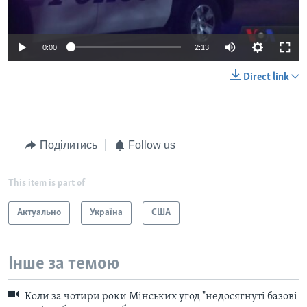
0:00
2:13
Direct link
Поділитись
Follow us
This item is part of
Актуально
Україна
США
Інше за темою
Коли за чотири роки Мінських угод "недосягнуті базові