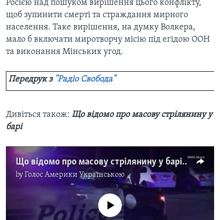
Росією над пошуком вирішення цього конфлікту,
щоб зупинити смерті та страждання мирного
населення. Таке вирішення, на думку Волкера,
мало б включати миротворчу місію під егідою ООН
та виконання Мінських угод.
Передрук з
"Радіо Свобода"
Дивіться також:
Що відомо про масову стрілянину у
барі
Що відомо про масову стрілянину у барі. Відео
by
Голос Америки Українською
No media source currently available