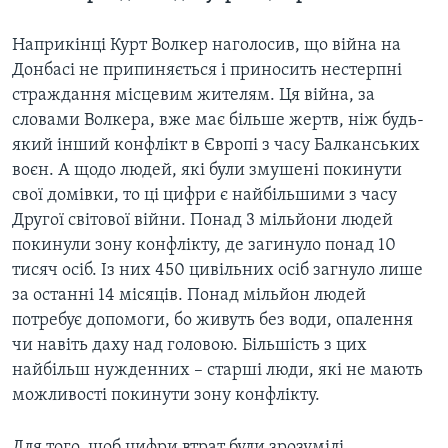
Наприкінці Курт Волкер наголосив, що війна на
Донбасі не припиняється і приносить нестерпні
страждання місцевим жителям. Ця війна, за
словами Волкера, вже має більше жертв, ніж будь-
який інший конфлікт в Європі з часу Балканських
воєн. А щодо людей, які були змушені покинути
свої домівки, то ці цифри є найбільшими з часу
Другої світової війни. Понад 3 мільйони людей
покинули зону конфлікту, де загинуло понад 10
тисяч осіб. Із них 450 цивільних осіб загнуло лише
за останні 14 місяців. Понад мільйон людей
потребує допомоги, бо живуть без води, опалення
чи навіть даху над головою. Більшість з цих
найбільш нужденних – старші люди, які не мають
можливості покинути зону конфлікту.
Для того, щоб цифри втрат були зрозумілі