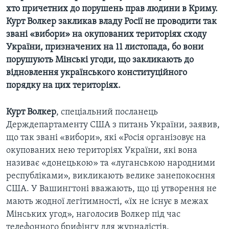
хто причетних до порушень прав людини в Криму.
Курт Волкер закликав владу Росії не проводити так
звані «вибори» на окупованих територіях сходу
України, призначених на 11 листопада, бо вони
порушують Мінські угоди, що закликають до
відновлення українського конституційного
порядку на цих територіях.
Курт Волкер
, спеціальний посланець
Держдепартаменту США з питань України, заявив,
що так звані «вибори», які «Росія організовує на
окупованих нею територіях України, які вона
називає «донецькою» та «луганською народними
республіками», викликають велике занепокоєння
США. У Вашингтоні вважають, що ці утворення не
мають жодної легітимності, «їх не існує в межах
Мінських угод», наголосив Волкер під час
телефонного брифінгу для журналістів.