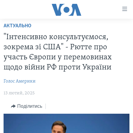
Спеціальні
потреби
Перейти
АКТУАЛЬНО
до
ГОЛОВНА
"Інтенсивно консультуємося,
матеріалу
АКТУАЛЬНО
Перейти
зокрема зі США" - Рютте про
АНАЛІТИКА
до
СВІТ
участь Європи у перемовинах
меню
ПОЛІТИКА В США
США
щодо війни РФ проти України
сторінки
АДМІНІСТРАЦІЯ ПРЕЗИДЕНТА ТРАМПА: ПЕРШІ 100
УКРАЇНА
Перейти
ДНІВ
Голос Америки
до
ВІЙНА - ЦЕ ОСОБИСТЕ
Пошуку
УКРАЇНЦІ В АМЕРИЦІ
13 лютий, 2025
УКРАЇНЦІ У СВІТІ
УКРАЇНА
Поділитись
НАУКА
ІНТЕРВ'Ю
ЗДОРОВ'Я
БОРОТЬБА З ДЕЗІНФОРМАЦІЄЮ
КУЛЬТУРА