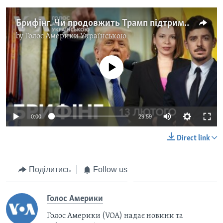
Брифінг. Чи продовжить Трамп підтримку України: останні заяви
by
Голос Америки Українською
No media source currently available
Auto
0:00
29:59
240p
Direct link
360p
Auto
240p
360p
480p
480p
Поділитись
Follow us
720p
720p
1080p
Голос Америки
1080p
Голос Америки (VOA) надає новини та