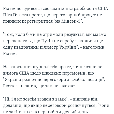
Рютте погодився зі словами міністра оборони США
Піта Геґсета
про те, що переговорний процес не
повинен перетворитися "на Мінськ-3".
"Тож, коли б ми не отримали результат, ми маємо
переконатися, що Путін не спробує захопити ще
одну квадратний кілометр України", - наголосив
Рютте.
На запитання журналістів про те, чи не означає
вимога США щодо швидких перемовин, що
"Україна розпочне переговори зі слабкої позиції",
Рютте запевнив, що так не вважає:
"Ні, і я не зовсім згоден з вами", – відповів він,
додавши, що якщо переговори розпочнуться, "вони
не закінчаться в перший чи другий день".