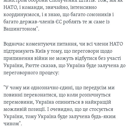
міністром оборони Сполучених Штатів. Тож, ми як
НАТО, і команди, звичайно, інтенсивно
координуємося, і я знаю, що багато союзників і
багато держав-членів ЄС роблять те ж саме із
Вашингтоном".
Водночас коментуючи питання, чи всі члени НАТО
підтримують Київ у тому, що переговори щодо
припинення війни не можуть відбутися без участі
України, Рютте сказав, що Україна буде залучена до
переговорного процесу:
"У чому ми однозначно єдині, що передусім ми
повинні переконатися, що коли розпочнуться
перемовини, Україна опиниться в найкращій
можливій позиції. І очевидно, що це стосується
України, тому Україна буде залучена будь-яким
чином".