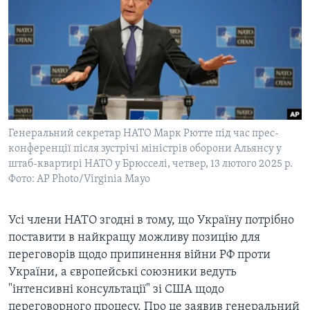
ВІДЕО
СУСПІЛЬСТВО
ТЕЛЕПРОГРАМИ
ЕКОНОМІКА
ENGLISH
ЧАС-TIME
ІСТОРІЇ УСПІХУ УКРАЇНЦІВ
БРИФІНГ ГОЛОСУ АМЕРИКИ
Learning English
СТУДІЯ ВАШИНГТОН
МИ В СОЦМЕРЕЖАХ
ВІКНО В АМЕРИКУ
Генеральний секретар НАТО Марк Рютте під час прес-
конференції після зустрічі міністрів оборони Альянсу у
ПРАЙМ-ТАЙМ
штаб-квартирі НАТО у Брюсселі, четвер, 13 лютого 2025 р.
ПОГЛЯД З ВАШИНГТОНА
Фото: AP Photo/Virginia Mayo
Мови
Усі члени НАТО згодні в тому, що Україну потрібно
поставити в найкращу можливу позицію для
переговорів щодо припинення війни РФ проти
України, а європейські союзники ведуть
"інтенсивні консультації" зі США щодо
переговорного процесу. Про це заявив генеральний