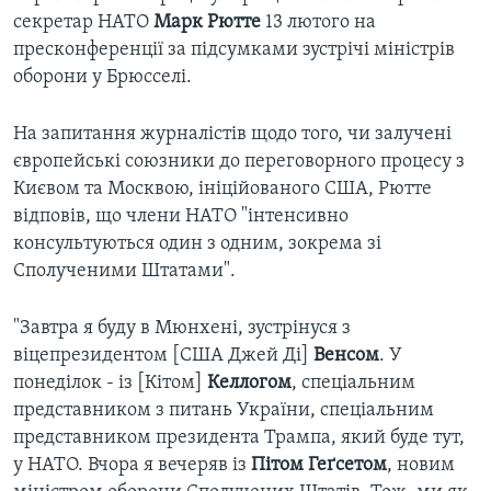
секретар НАТО
Марк Рютте
13 лютого на
пресконференції за підсумками зустрічі міністрів
оборони у Брюсселі.
На запитання журналістів щодо того, чи залучені
європейські союзники до переговорного процесу з
Києвом та Москвою, ініційованого США, Рютте
відповів, що члени НАТО "інтенсивно
консультуються один з одним, зокрема зі
Сполученими Штатами".
"Завтра я буду в Мюнхені, зустрінуся з
віцепрезидентом [США Джей Ді]
Венсом
. У
понеділок - із [Кітом]
Келлогом
, спеціальним
представником з питань України, спеціальним
представником президента Трампа, який буде тут,
у НАТО. Вчора я вечеряв із
Пітом Геґсетом
, новим