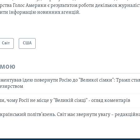
рства Голос Америки є результатом роботи декількох журналіст
тити інформацію новинних агенцій.
Світ
США
емою
ентував ідею повернути Росію до "Великої сімки": Трамп став
резирством
, чому Росії не місце у "Великій сімці" - огляд коментарів
 український політв’язень. Світ має звернути увагу – редакцій