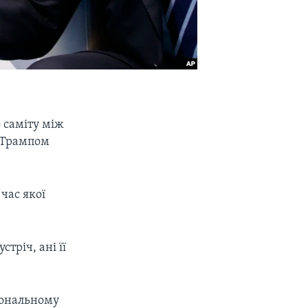
 саміту між
 Трампом
 час якої
тріч, ані її
гіональному