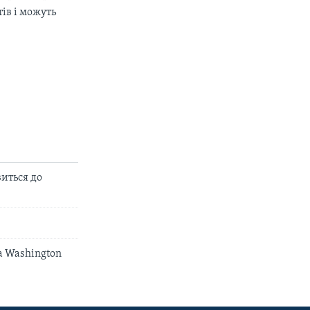
ів і можуть
иться до
на Washington