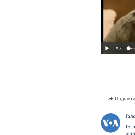
0:00
Поділити
Гол
Голо
оцін