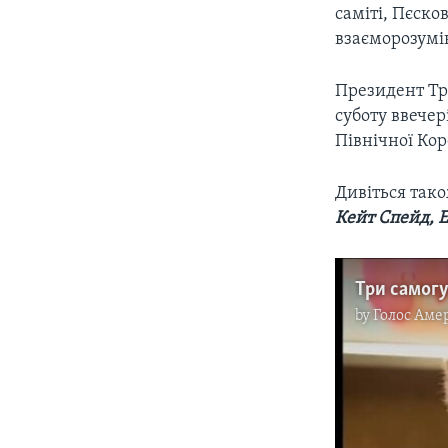
саміті, Пєско
взаєморозумін
Президент Тра
суботу ввечер
Північної Кор
Дивіться так
Кейт Спейд, 
by
Голос Аме