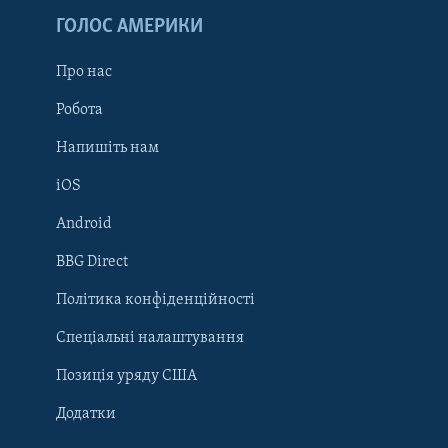
ГОЛОС АМЕРИКИ
Про нас
Робота
Напишіть нам
iOS
Android
Learning English
BBG Direct
Політика конфіденційності
МИ В СОЦМЕРЕЖАХ
Спеціальні налаштування
Позиція уряду США
Додатки
Мови