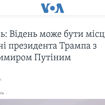
ь: Відень може бути міс
чі президента Трампа з
имиром Путіним
8
сь