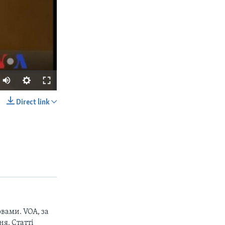
Direct link
SHARE
px
width
вами. VOA, за
я. Статті