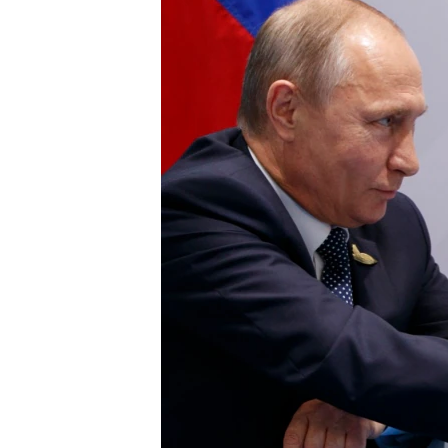
СУСПІЛЬСТВО
ТЕЛЕПРОГРАМИ
ЕКОНОМІКА
ENGLISH
ЧАС-TIME
ІСТОРІЇ УСПІХУ УКРАЇНЦІВ
БРИФІНГ ГОЛОСУ АМЕРИКИ
СТУДІЯ ВАШИНГТОН
ВІКНО В АМЕРИКУ
ПРАЙМ-ТАЙМ
ПОГЛЯД З ВАШИНГТОНА