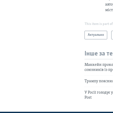
авто
міс
This item is part of
Актуально
Інше за т
Маккейн проком
союзників із п
Трампу пояснили
У Росії голодує
Post