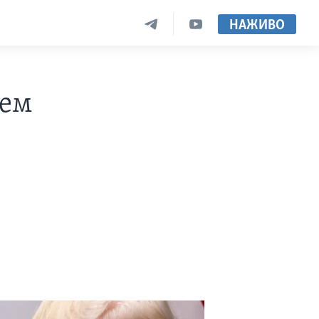
НАЖИВО
цем