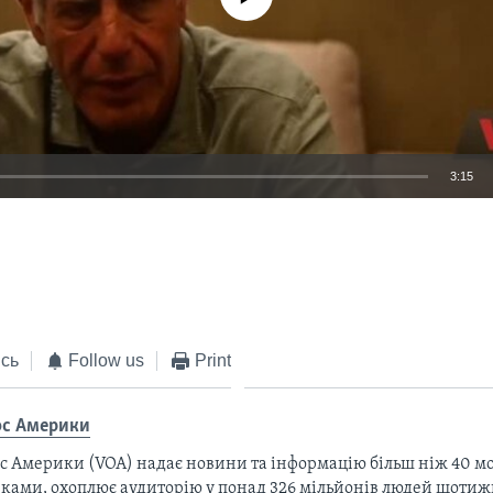
3:15
EMBED
сь
Follow us
Print
ос Америки
с Америки (VOA) надає новини та інформацію більш ніж 40 мо
ками, охоплює аудиторію у понад 326 мільйонів людей щотижн