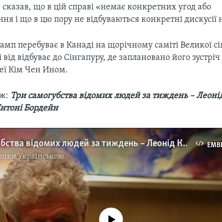
в сказав, що в цій справі «немає конкретних угод або
ня і що в цю пору не відбуваються конкретні дискусії 
мп перебуває в Канаді на щорічному саміті Великої сі
і від відбуває до Сінгапуру, де заплановано його зустріч
еї Кім Чен Ином.
ож:
Три самогубства відомих людей за тиждень – Леоні
Ентоні Бордейн
Три самогубства відомих людей за тиждень – Леонід Кантер, Кейт Спейд, Ентоні Бордейн. Відео
EMB
рики Українською
No media source currently available