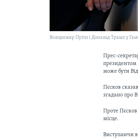
Володимир Путін і Дональд Трамп у Гамб
Прес-секрета
президентом 
може бути Ві
Пєсков сказав
згадано про В
Проте Пєсков 
місце.
Виступаючи в 