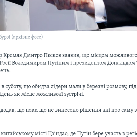
урзі (архівне фото)
р Кремля Дмитро Пєсков заявив, що місцем можливого
Росії Володимиром Путіним і президентом Дональдом
день.
 в суботу, що обидва лідери мали у березні розмову, під
ідень як місце можливолї зустрічі.
додав, що поки що не винесено рішення ані про саму зус
китайському місті Цзіндао, де Путін бере участь в ре