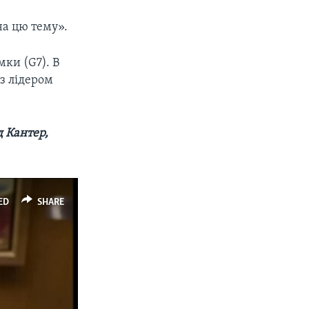
на цю тему».
мки (G7). В
 з лідером
д Кантер,
ED
SHARE